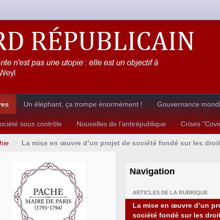
res
Un éléphant, ça trompe énormément !
Gouvernance mondia
ciété sous contrôle
Nouvelles de l’antirépublique
Crises "Cov
hie
>
La mise en œuvre d’un projet de société fondé sur les droi
Navigation
ARTICLES DE LA RUBRIQUE
La mise en œuvre d’un pr
société fondé sur les droi