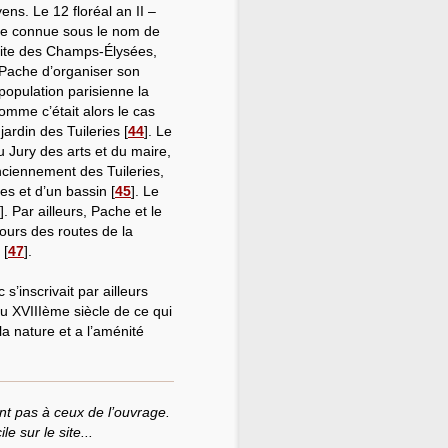
ens. Le 12 floréal an II –
nale connue sous le nom de
suite des Champs-Élysées,
à Pache d’organiser son
 population parisienne la
comme c’était alors le cas
ardin des Tuileries
[
44
]
. Le
u Jury des arts et du maire,
nciennement des Tuileries,
nes et d’un bassin
[
45
]
. Le
]
. Par ailleurs, Pache et le
ours des routes de la
[
47
]
.
’inscrivait par ailleurs
du XVIIIème siècle de ce qui
a nature et a l’aménité
t pas à ceux de l’ouvrage.
e sur le site...