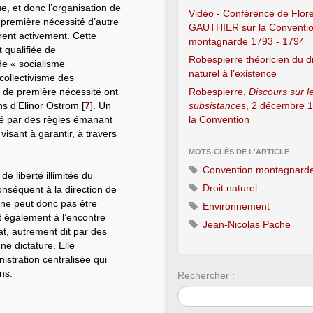
ue, et donc l’organisation de
Vidéo - Conférence de Flor
e première nécessité d’autre
GAUTHIER sur la Conventi
ent activement. Cette
montagnarde 1793 - 1794
 qualifiée de
Robespierre théoricien du dr
de « socialisme
naturel à l’existence
collectivisme des
s de première nécessité ont
Robespierre,
Discours sur l
s d’Elinor Ostrom
[
7
]
. Un
subsistances
, 2 décembre 1
é par des règles émanant
la Convention
sant à garantir, à travers
MOTS-CLÉS DE L'ARTICLE
Convention montagnard
e liberté illimitée du
Droit naturel
nséquent à la direction de
e ne peut donc pas être
Environnement
ait également à l’encontre
Jean-Nicolas Pache
at, autrement dit par des
une dictature. Elle
istration centralisée qui
ns.
Rechercher :