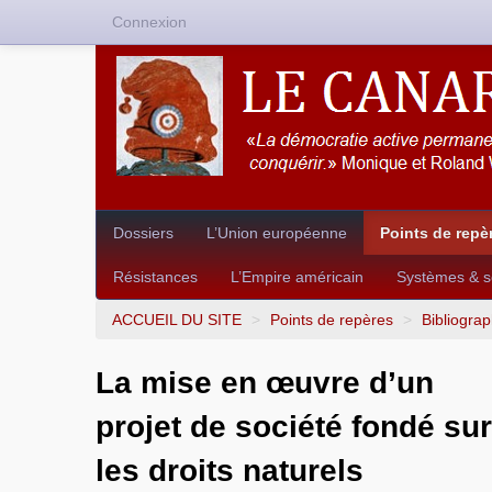
Connexion
Dossiers
L’Union européenne
Points de repè
Résistances
L’Empire américain
Systèmes & so
ACCUEIL DU SITE
>
Points de repères
>
Bibliograp
La mise en œuvre d’un
projet de société fondé sur
les droits naturels