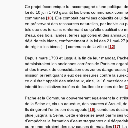
Ce projet économique fut accompagné d’une politique de 
loi du 10 juin 1793 garantit les biens communaux comme 
communes
[
10
]
. Elle comptait parmi ses objectifs celui d
en préservant des ressources naturelles, par indivis ou 
tels que des terrains renfermant ce qu’elle qualifiait de
d’eau, des bois, landes, terres agricoles et des animaux
[
déjà de tels biens, conformément à la loi des 21 mai-27 j
de régir « les biens […] communs de la ville »
[
12
]
.
Depuis mars 1793 et jusqu’à la fin de leur mandat, Pac
administraient les anciennes carrières de Paris en organi
et des travaux de consolidation des zones dangereuses
[
mission prirent quant à eux des mesures contre la surexp
ce qui était appelé des minéraux, ainsi, le 16 messidor an 
interdit les initiatives isolées de fouilles de mines de fer
[
Pache et la Commune gouvernèrent également la distribu
de la Seine et, via un aqueduc, des sources d’Arcueil, d
Ils dirigèrent l’entretien des égouts
[
16
]
, conduites destin
pluie jusqu’à la Seine. Cette entreprise avait parmi ses vo
d’empêcher la formation d’eaux stagnantes qui dégradaien
outre engendraient des gaz causes de maladies
[
17
]
. La