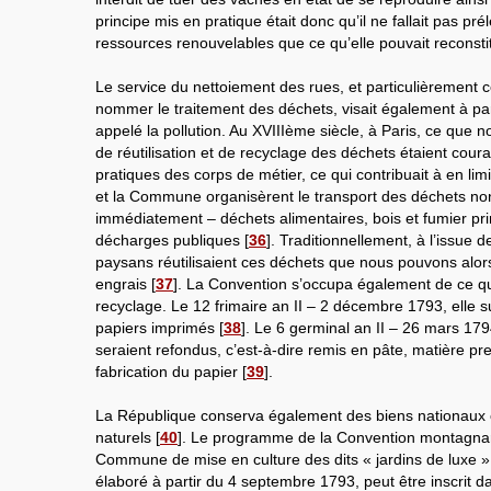
principe mis en pratique était donc qu’il ne fallait pas pré
ressources renouvelables que ce qu’elle pouvait reconsti
Le service du nettoiement des rues, et particulièrement
nommer le traitement des déchets, visait également à par
appelé la pollution. Au XVIIIème siècle, à Paris, ce que n
de réutilisation et de recyclage des déchets étaient cou
pratiques des corps de métier, ce qui contribuait à en limi
et la Commune organisèrent le transport des déchets non
immédiatement – déchets alimentaires, bois et fumier pr
décharges publiques
[
36
]
. Traditionnellement, à l’issue 
paysans réutilisaient ces déchets que nous pouvons alo
engrais
[
37
]
. La Convention s’occupa également de ce q
recyclage. Le 12 frimaire an II – 2 décembre 1793, elle 
papiers imprimés
[
38
]
. Le 6 germinal an II – 26 mars 1794
seraient refondus, c’est-à-dire remis en pâte, matière pr
fabrication du papier
[
39
]
.
La République conserva également des biens nationaux
naturels
[
40
]
. Le programme de la Convention montagnar
Commune de mise en culture des dits « jardins de luxe » 
élaboré à partir du 4 septembre 1793, peut être inscrit d