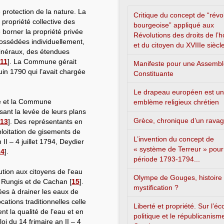
protection de la nature. La
Critique du concept de “révo
propriété collective des
bourgeoise” appliqué aux
e borner la propriété privée
Révolutions des droits de l
possédées individuellement,
et du citoyen du XVIIIe siècl
 minéraux, des étendues
11
]
. La Commune gérait
Manifeste pour une Assemb
uin 1790 qui l’avait chargée
Constituante
Le drapeau européen est un
he et la Commune
emblème religieux chrétien
sant la levée de leurs plans
Grèce, chronique d’un rava
13
]
. Des représentants en
loitation de gisements de
L’invention du concept de
II – 4 juillet 1794, Deydier
« système de Terreur » pour
14
]
.
période 1793-1794...
tion aux citoyens de l’eau
Olympe de Gouges, histoire
e Rungis et de Cachan
[
15
]
.
mystification ?
ées à drainer les eaux de
cations traditionnelles celle
Liberté et propriété. Sur l’é
t la qualité de l’eau et en
politique et le républicanism
 loi du 14 frimaire an II – 4