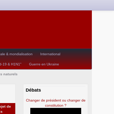
le & mondialisation
International
id-19 & H1N1"
Guerre en Ukraine
ts naturels
Débats
Changer de président ou changer de
constitution ?
ojet de
ts