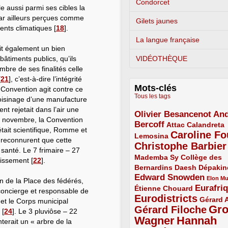
Condorcet
 aussi parmi ses cibles la
par ailleurs perçues comme
Gilets jaunes
nts climatiques
[
18
]
.
La langue française
it également un bien
bâtiments publics, qu’ils
VIDÉOTHÈQUE
mbre de ses finalités celle
[
21
]
, c’est-à-dire l’intégrité
Mots-clés
a Convention agit contre ce
Tous les tags
 voisinage d’une manufacture
t rejetait dans l’air une
Olivier Besancenot
And
3/5
3 novembre, la Convention
Bercoff
3/5
2/5
Attac
Calandreta
tait scientifique, Romme et
Caroline Fo
2/5
4/5
Lemosina
 reconnurent que cette
Christophe Barbier
4/5
santé. Le 7 frimaire – 27
Mademba Sy
2/5
Collège des
lissement
[
22
]
.
Bernardins
2/5
2/5
2/5
Daesh
Dépakin
Edward Snowden
3/5
1/5
Elon M
n de la Place des fédérés,
Eurafri
Étienne Chouard
2/5
3/5
 concierge et responsable de
Eurodistricts
4/5
2/5
Gérard 
e et le Corps municipal
Gr
Gérard Filoche
4/5
[
24
]
. Le 3 pluviôse – 22
Wagner
Hannah
5/5
erait un « arbre de la