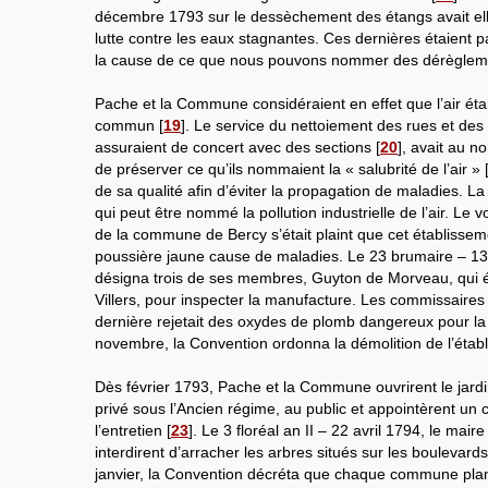
décembre 1793 sur le dessèchement des étangs avait elle
lutte contre les eaux stagnantes. Ces dernières étaient 
la cause de ce que nous pouvons nommer des dérègleme
Pache et la Commune considéraient en effet que l’air éta
commun
[
19
]
. Le service du nettoiement des rues et des 
assuraient de concert avec des sections
[
20
]
, avait au no
de préserver ce qu’ils nommaient la « salubrité de l’air »
de sa qualité afin d’éviter la propagation de maladies. L
qui peut être nommé la pollution industrielle de l’air. Le
de la commune de Bercy s’était plaint que cet établissemen
poussière jaune cause de maladies. Le 23 brumaire – 1
désigna trois de ses membres, Guyton de Morveau, qui é
Villers, pour inspecter la manufacture. Les commissaires
dernière rejetait des oxydes de plomb dangereux pour la 
novembre, la Convention ordonna la démolition de l’étab
Dès février 1793, Pache et la Commune ouvrirent le jardi
privé sous l’Ancien régime, au public et appointèrent un
l’entretien
[
23
]
. Le 3 floréal an II – 22 avril 1794, le mair
interdirent d’arracher les arbres situés sur les boulevards
janvier, la Convention décréta que chaque commune plant