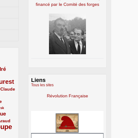
financé par le Comité des forges
ré
Liens
urest
Tous les sites
Claude
Révolution Française
e
usk
que
Araud
oupe