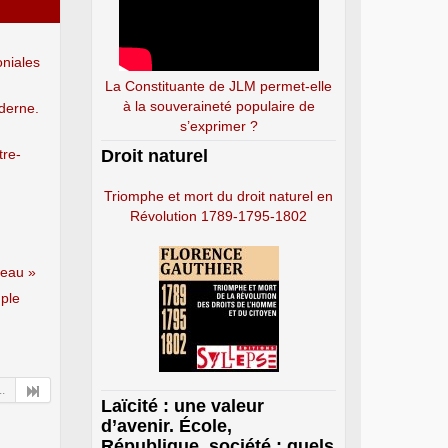
oniales
La Constituante de JLM permet-elle
à la souveraineté populaire de
derne.
s’exprimer ?
tre-
Droit naturel
Triomphe et mort du droit naturel en
Révolution 1789-1795-1802
veau »
uple
..
Laïcité : une valeur
d’avenir. École,
République, société : quels