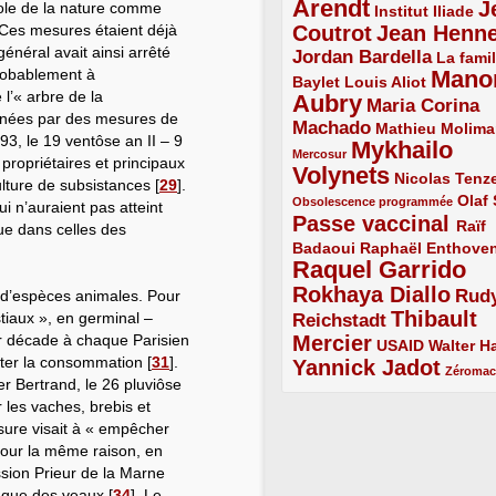
Arendt
J
bole de la nature comme
5/5
2/5
Institut Iliade
 Ces mesures étaient déjà
Coutrot
Jean Henn
4/5
4/5
général avait ainsi arrêté
Jordan Bardella
3/5
La famil
probablement à
Mano
2/5
2/5
Baylet
Louis Aliot
 l’« arbre de la
Aubry
5/5
Maria Corina
ernées par des mesures de
Machado
3/5
2/5
Mathieu Molima
3, le 19 ventôse an II – 9
Mykhailo
1/5
Mercosur
propriétaires et principaux
Volynets
5/5
2/5
Nicolas Tenz
culture de subsistances
[
29
]
.
1/5
2/5
Olaf
Obsolescence programmée
ui n’auraient pas atteint
Passe vaccinal
4/5
Raïf
ue dans celles des
Badaoui
2/5
2/5
Raphaël Enthove
Raquel Garrido
5/5
Rokhaya Diallo
4/5
Rud
d’espèces animales. Pour
Thibault
tiaux », en germinal –
Reichstadt
3/5
ar décade à chaque Parisien
Mercier
4/5
2/5
2/5
USAID
Walter Ha
miter la consommation
[
31
]
.
Yannick Jadot
4/5
1/5
Zéroma
r Bertrand, le 26 pluviôse
r les vaches, brebis et
ure visait à « empêcher
Pour la même raison, en
ission Prieur de la Marne
i que des veaux
[
34
]
. Le