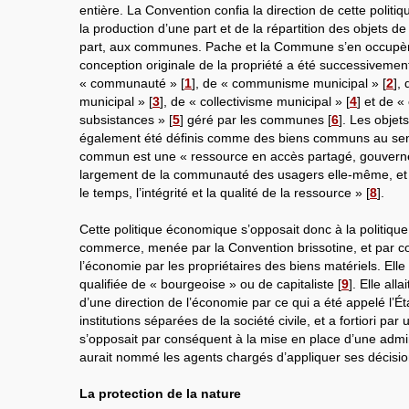
entière. La Convention confia la direction de cette politiq
la production d’une part et de la répartition des objets d
part, aux communes. Pache et la Commune s’en occupèr
conception originale de la propriété a été successivement
« communauté »
[
1
]
, de « communisme municipal »
[
2
]
, 
municipal »
[
3
]
, de « collectivisme municipal »
[
4
]
et de « 
subsistances »
[
5
]
géré par les communes
[
6
]
. Les objet
également été définis comme des biens communs au sen
commun est une « ressource en accès partagé, gouvern
largement de la communauté des usagers elle-même, et vi
le temps, l’intégrité et la qualité de la ressource »
[
8
]
.
Cette politique économique s’opposait donc à la politique d
commerce, menée par la Convention brissotine, et par co
l’économie par les propriétaires des biens matériels. Ell
qualifiée de « bourgeoise » ou de capitaliste
[
9
]
. Elle all
d’une direction de l’économie par ce qui a été appelé l’Ét
institutions séparées de la société civile, et a fortiori par 
s’opposait par conséquent à la mise en place d’une admin
aurait nommé les agents chargés d’appliquer ses décisio
La protection de la nature