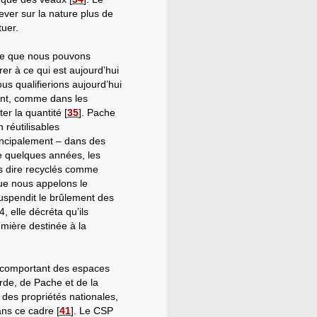
lever sur la nature plus de
tuer.
 ce que nous pouvons
er à ce qui est aujourd’hui
ous qualifierions aujourd’hui
rant, comme dans les
ter la quantité
[
35
]
. Pache
 réutilisables
incipalement – dans des
de quelques années, les
rs dire recyclés comme
ue nous appelons le
suspendit le brûlement des
, elle décréta qu’ils
emière destinée à la
 comportant des espaces
de, de Pache et de la
des propriétés nationales,
ans ce cadre
[
41
]
. Le CSP