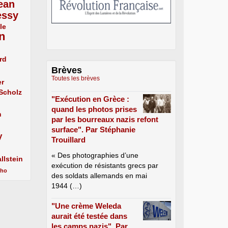
ean
essy
le
n
rd
Brèves
Toutes les brèves
er
 Scholz
"Exécution en Grèce :
quand les photos prises
n
par les bourreaux nazis refont
surface". Par Stéphanie
y
Trouillard
« Des photographies d’une
llstein
exécution de résistants grecs par
cho
des soldats allemands en mai
1944 (…)
"Une crème Weleda
aurait été testée dans
les camps nazis". Par