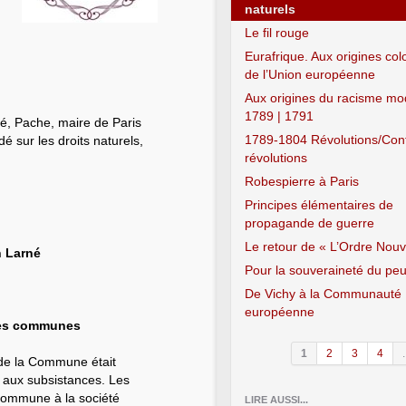
naturels
Le fil rouge
Eurafrique. Aux origines col
de l’Union européenne
Aux origines du racisme mo
1789 | 1791
né, Pache, maire de Paris
1789-1804 Révolutions/Con
é sur les droits naturels,
révolutions
Robespierre à Paris
Principes élémentaires de
propagande de guerre
Le retour de « L’Ordre Nou
n Larné
Pour la souveraineté du pe
De Vichy à la Communauté
européenne
les communes
1
2
3
4
.
 de la Commune était
t aux subsistances. Les
commune à la société
LIRE AUSSI...