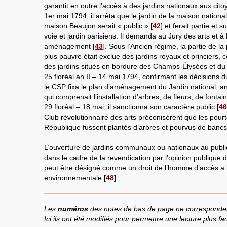
garantit en outre l’accès à des jardins nationaux aux citoy
1er mai 1794, il arrêta que le jardin de la maison natio
maison Beaujon serait « public »
[
42
]
et ferait partie et 
voie et jardin parisiens. Il demanda au Jury des arts et 
aménagement
[
43
]
. Sous l’Ancien régime, la partie de la
plus pauvre était exclue des jardins royaux et princiers, 
des jardins situés en bordure des Champs-Élysées et du j
25 floréal an II – 14 mai 1794, confirmant les décisions d
le CSP fixa le plan d’aménagement du Jardin national, a
qui comprenait l’installation d’arbres, de fleurs, de fontai
29 floréal – 18 mai, il sanctionna son caractère public
[
46
Club révolutionnaire des arts préconisèrent que les pourt
République fussent plantés d’arbres et pourvus de bancs
L’ouverture de jardins communaux ou nationaux au public s
dans le cadre de la revendication par l’opinion publique 
peut être désigné comme un droit de l’homme d’accès a l
environnementale
[
48
]
.
Les
numéros
des notes de bas de page ne corresponden
Ici ils ont été modifiés pour permettre une lecture plus facil