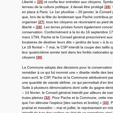
Liberté »
[
25
]
et confia leur entretien aux citoyens. Sym
terreau de la culture politique, il devait être protégé
[
26
]
.
en place à Paris. Le 1er pluviôse – 20 janvier, le Conseil 
que, lors de la fête du lendemain que Pache contribua 
organiser
[
27
]
, tous les citoyens se réuniraient au pied de
liberté »
[
28
]
. Les terres privées furent également conc
conservation. Conformément à la loi du 16 septembre 179
mars 1794, Pache et le Conseil général prescrivirent aux 
locataires de destiner leurs dits « jardins de luxe » à la 
Le 18 floréal – 7 mai, le CSP interdit la coupe des taillis q
leur quatorzième année tant dans les forêts nationales q
citoyens
[
30
]
.
La Commune adopta des décisions pour la conservation 
remédier à ce qui fut nommé une « disette réelle des bes
mars-avril, le CSP, Pache et la Commune attribuèrent p
une quantité de viande définie, ce qui permettait d’en li
Suite à plusieurs dénonciations dont celle du gagne-denie
– 14 février, le Conseil général interdit par ailleurs de tue
truies pleines
[
32
]
. Pour Pache et la Commune, cette mes
que l’on détruise l’espèce [des vaches et brebis] »
[
33
]
. 
prairial et messidor – mai et juillet, le représentant en m
interdit de tuer des vaches en état de se reproduire ains