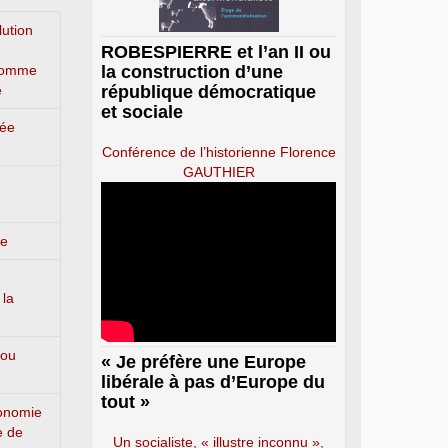
lution
ROBESPIERRE et l’an II ou
’homme
la construction d’une
e
république démocratique
et sociale
lée
Conférence de l’historienne Florence
GAUTHIER
ge
 la
 ou
« Je préfère une Europe
libérale à pas d’Europe du
tout »
conomie
e de
Un socialiste, « illustre inconnu »,