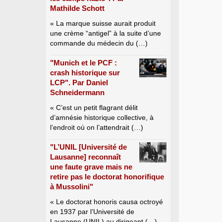
Mathilde Schott
« La marque suisse aurait produit
une crème “antigel” à la suite d’une
commande du médecin du (…)
"Munich et le PCF :
crash historique sur
LCP". Par Daniel
Schneidermann
« C’est un petit flagrant délit
d’amnésie historique collective, à
l’endroit où on l’attendrait (…)
"L’UNIL [Université de
Lausanne] reconnaît
une faute grave mais ne
retire pas le doctorat honorifique
à Mussolini"
« Le doctorat honoris causa octroyé
en 1937 par l’Université de
Lausanne (UNIL) au dirigeant (…)