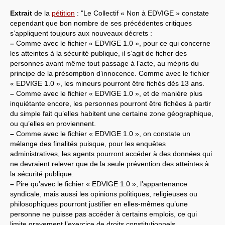
Extrait
de la
pétition
: "Le Collectif « Non à EDVIGE » constate
Systèmes & société sous contrôle
cependant que bon nombre de ses précédentes critiques
s’appliquent toujours aux nouveaux décrets :
Nouvelles de l’antirépublique
–
Comme avec le fichier « EDVIGE 1.0 », pour ce qui concerne
les atteintes à la sécurité publique, il s’agit de ficher des
Crises "Covid-19 & H1N1"
personnes avant même tout passage à l’acte, au mépris du
principe de la présomption d’innocence. Comme avec le fichier
Guerre en Ukraine
« EDVIGE 1.0 », les mineurs pourront être fichés dès 13 ans.
–
Comme avec le fichier « EDVIGE 1.0 », et de manière plus
inquiétante encore, les personnes pourront être fichées à partir
du simple fait qu’elles habitent une certaine zone géographique,
ou qu’elles en proviennent.
–
Comme avec le fichier « EDVIGE 1.0 », on constate un
mélange des finalités puisque, pour les enquêtes
administratives, les agents pourront accéder à des données qui
ne devraient relever que de la seule prévention des atteintes à
la sécurité publique.
–
Pire qu’avec le fichier « EDVIGE 1.0 », l’appartenance
syndicale, mais aussi les opinions politiques, religieuses ou
philosophiques pourront justifier en elles-mêmes qu’une
personne ne puisse pas accéder à certains emplois, ce qui
limite gravement l’exercice de droits constitutionnels