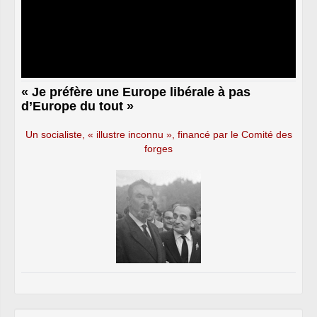
« Je préfère une Europe libérale à pas
d’Europe du tout »
Un socialiste, « illustre inconnu », financé par le Comité des
forges