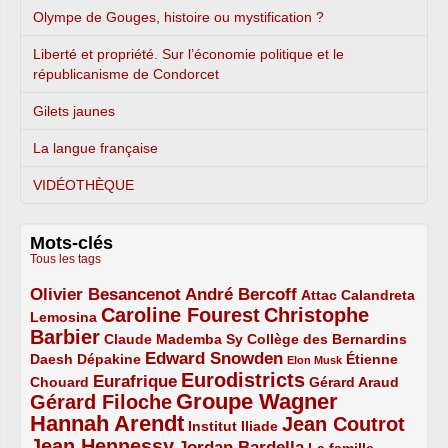
Olympe de Gouges, histoire ou mystification ?
Liberté et propriété. Sur l’économie politique et le
républicanisme de Condorcet
Gilets jaunes
La langue française
VIDÉOTHÈQUE
Mots-clés
Tous les tags
Olivier Besancenot
André Bercoff
3/5
3/5
2/5
Attac
Calandreta
Caroline Fourest
Christophe
2/5
4/5
Lemosina
Barbier
4/5
2/5
2/5
Claude Mademba Sy
Collège des Bernardins
Edward Snowden
Daesh
2/5
2/5
3/5
1/5
Dépakine
Étienne
Elon Musk
Eurodistricts
2/5
3/5
4/5
2/5
Eurafrique
Chouard
Gérard Araud
Groupe Wagner
Gérard Filoche
4/5
5/5
Hannah Arendt
Jean Coutrot
5/5
2/5
4/5
Institut Iliade
Jean Hennessy
4/5
3/5
Jordan Bardella
La famille