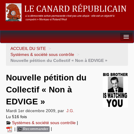
Dossiers
ACCUEIL DU SITE
>
Systèmes & société sous contrôle
>
L’Union européenne
Nouvelle pétition du Collectif « Non à EDVIGE »
Points de repères
Nouvelle pétition du
Un éléphant, ça trompe énormément !
Collectif « Non à
Gouvernance mondiale & mondialisation
EDVIGE »
International
Mardi 1er décembre 2009
,
par
J.G.
Lu 516 fois
Résistances
Systèmes & société sous contrôle
|
|
|
Recommander
L’Empire américain