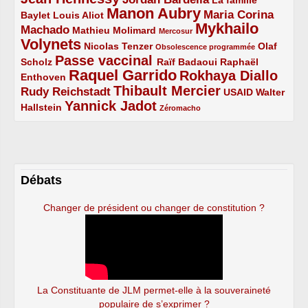
Manon Aubry
2/5
2/5
5/5
Maria Corina
Baylet
Louis Aliot
Mykhailo
Machado
3/5
2/5
1/5
Mathieu Molimard
Mercosur
Volynets
5/5
2/5
1/5
Nicolas Tenzer
Olaf
Obsolescence programmée
Passe vaccinal
2/5
4/5
2/5
Scholz
Raïf Badaoui
Raphaël
Raquel Garrido
Rokhaya Diallo
2/5
5/5
4/5
Enthoven
Thibault Mercier
Rudy Reichstadt
3/5
4/5
2/5
USAID
Walter
Yannick Jadot
2/5
4/5
1/5
Hallstein
Zéromacho
Débats
Changer de président ou changer de constitution ?
La Constituante de JLM permet-elle à la souveraineté
populaire de s’exprimer ?