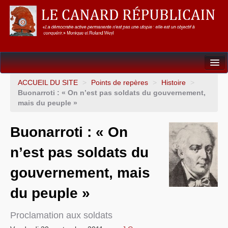
Dossiers
ACCUEIL DU SITE
>
Points de repères
>
Histoire
>
Buonarroti : « On n’est pas soldats du gouvernement,
L’Union européenne
mais du peuple »
Points de repères
Buonarroti : « On
Un éléphant, ça trompe énormément !
n’est pas soldats du
Gouvernance mondiale & mondialisation
gouvernement, mais
International
du peuple »
Résistances
Proclamation aux soldats
L’Empire américain