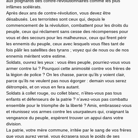
aux poignards des contre-révolutionnaires comme les plus
infâmes scélérats.
Après deux ans de contre-révolution, vous devez être
désabusés. Les terroristes sont ceux qui, depuis le
commencement de la révolution, combattent pour les droits du
peuple, ceux qui réclament sans cesse des récompenses pour
vous et des secours pour les malheureux, ceux qui firent périr
les ennemis du peuple, ceux avec lesquels vous fîtes tant de
fois pâlir les satellites des tyrans ; voyez qui de nous ou de nos
ennemis méritent votre estime.
Soldats, ouvrez les yeux : vous êtes peuple, pourriez-vous vous
armer contre lui ? Pourquoi cette animosité contre vos frères de
la légion de police ? On les chasse, parce qu’ils y voient clair,
parce qu’ils ne veulent pas nous égorger : demain vous serez
détrompés, et on vous en fera autant.
Soldats à collet rouge, ou collet blanc, n’êtes-vous pas tous
enfants et défenseurs de la patrie ? n’avez-vous pas combattu
ensemble pour le triomphe de la liberté ? Amis, embrassez-vous
et réunissez vos armes contre les usurpateurs qui, craignant la
vengeance du peuple, espèrent trouver un appui dans votre
division.
La patrie, votre mère commune, irritée par le sang de vos frères
que vous aurez versé, vous écrasera sous le poids de ses