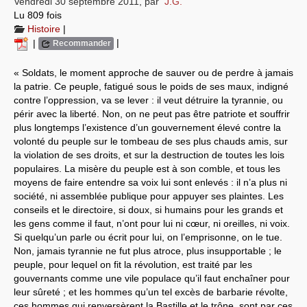
Vendredi 30 septembre 2011
,
par
J.G.
Lu 809 fois
Systèmes & société sous contrôle
Histoire
|
|
|
Recommander
Nouvelles de l’antirépublique
« Soldats, le moment approche de sauver ou de perdre à jamais
Crises "Covid-19 & H1N1"
la patrie. Ce peuple, fatigué sous le poids de ses maux, indigné
contre l’oppression, va se lever : il veut détruire la tyrannie, ou
Guerre en Ukraine
périr avec la liberté. Non, on ne peut pas être patriote et souffrir
plus longtemps l’existence d’un gouvernement élevé contre la
volonté du peuple sur le tombeau de ses plus chauds amis, sur
la violation de ses droits, et sur la destruction de toutes les lois
populaires. La misère du peuple est à son comble, et tous les
moyens de faire entendre sa voix lui sont enlevés : il n’a plus ni
société, ni assemblée publique pour appuyer ses plaintes. Les
conseils et le directoire, si doux, si humains pour les grands et
les gens comme il faut, n’ont pour lui ni cœur, ni oreilles, ni voix.
Si quelqu’un parle ou écrit pour lui, on l’emprisonne, on le tue.
Non, jamais tyrannie ne fut plus atroce, plus insupportable ; le
peuple, pour lequel on fit la révolution, est traité par les
gouvernants comme une vile populace qu’il faut enchaîner pour
leur sûreté ; et les hommes qu’un tel excès de barbarie révolte,
ces hommes qui renversèrent la Bastille et le trône, sont par ces