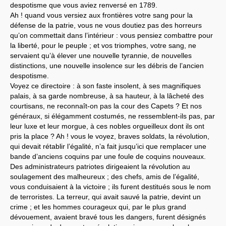
despotisme que vous aviez renversé en 1789.
Ah ! quand vous versiez aux frontières votre sang pour la
défense de la patrie, vous ne vous doutiez pas des horreurs
qu’on commettait dans l’intérieur : vous pensiez combattre pour
la liberté, pour le peuple ; et vos triomphes, votre sang, ne
servaient qu’à élever une nouvelle tyrannie, de nouvelles
distinctions, une nouvelle insolence sur les débris de l’ancien
despotisme.
Voyez ce directoire : à son faste insolent, à ses magnifiques
palais, à sa garde nombreuse, à sa hauteur, à la lâcheté des
courtisans, ne reconnaît-on pas la cour des Capets ? Et nos
généraux, si élégamment costumés, ne ressemblent-ils pas, par
leur luxe et leur morgue, à ces nobles orgueilleux dont ils ont
pris la place ? Ah ! vous le voyez, braves soldats, la révolution,
qui devait rétablir l’égalité, n’a fait jusqu’ici que remplacer une
bande d’anciens coquins par une foule de coquins nouveaux.
Des administrateurs patriotes dirigeaient la révolution au
soulagement des malheureux ; des chefs, amis de l’égalité,
vous conduisaient à la victoire ; ils furent destitués sous le nom
de terroristes. La terreur, qui avait sauvé la patrie, devint un
crime ; et les hommes courageux qui, par le plus grand
dévouement, avaient bravé tous les dangers, furent désignés