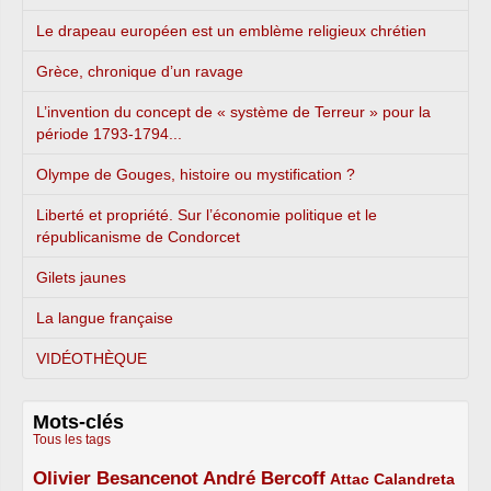
Le drapeau européen est un emblème religieux chrétien
Grèce, chronique d’un ravage
L’invention du concept de « système de Terreur » pour la
période 1793-1794...
Olympe de Gouges, histoire ou mystification ?
Liberté et propriété. Sur l’économie politique et le
républicanisme de Condorcet
Gilets jaunes
La langue française
VIDÉOTHÈQUE
Mots-clés
Tous les tags
Olivier Besancenot
André Bercoff
3/5
3/5
2/5
Attac
Calandreta