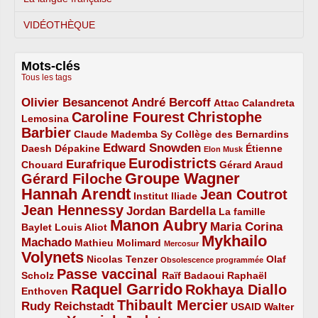
VIDÉOTHÈQUE
Mots-clés
Tous les tags
Olivier Besancenot
André Bercoff
3/5
3/5
2/5
Attac
Calandreta
Caroline Fourest
Christophe
2/5
4/5
Lemosina
Barbier
4/5
2/5
2/5
Claude Mademba Sy
Collège des Bernardins
Edward Snowden
Daesh
2/5
2/5
3/5
1/5
Dépakine
Étienne
Elon Musk
Eurodistricts
2/5
3/5
4/5
2/5
Eurafrique
Chouard
Gérard Araud
Groupe Wagner
Gérard Filoche
4/5
5/5
Hannah Arendt
Jean Coutrot
5/5
2/5
4/5
Institut Iliade
Jean Hennessy
4/5
3/5
Jordan Bardella
La famille
Manon Aubry
2/5
2/5
5/5
Maria Corina
Baylet
Louis Aliot
Mykhailo
Machado
3/5
2/5
1/5
Mathieu Molimard
Mercosur
Volynets
5/5
2/5
1/5
Nicolas Tenzer
Olaf
Obsolescence programmée
Passe vaccinal
2/5
4/5
2/5
Scholz
Raïf Badaoui
Raphaël
Raquel Garrido
Rokhaya Diallo
2/5
5/5
4/5
Enthoven
Thibault Mercier
Rudy Reichstadt
3/5
4/5
2/5
USAID
Walter