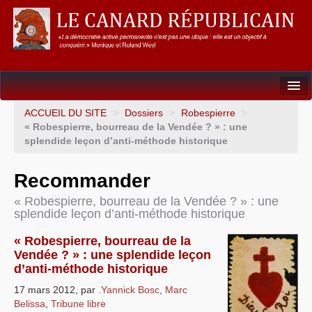
Dossiers
ACCUEIL DU SITE
>
Dossiers
>
Robespierre
>
« Robespierre, bourreau de la Vendée ? » : une
L’Union européenne
splendide leçon d’anti-méthode historique
Points de repères
Recommander
Un éléphant, ça trompe énormément !
« Robespierre, bourreau de la Vendée ? » : une
splendide leçon d’anti-méthode historique
Gouvernance mondiale & mondialisation
« Robespierre, bourreau de la
International
Vendée ? » : une splendide leçon
d’anti-méthode historique
Résistances
17 mars 2012
,
par
.Yannick Bosc
,
Marc
L’Empire américain
Belissa
,
Tribune libre