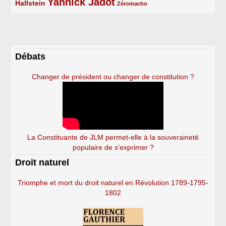
Yannick Jadot
2/5
4/5
1/5
Hallstein
Zéromacho
Débats
Changer de président ou changer de constitution ?
La Constituante de JLM permet-elle à la souveraineté
populaire de s’exprimer ?
Droit naturel
Triomphe et mort du droit naturel en Révolution 1789-1795-
1802