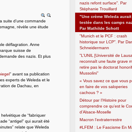
nazis refont surface". Par
Stéphanie Trouillard
"Une crème Weleda aurait
 la suite d’une commande
testée dans les camps naz
lemagne, révèle une étude
Par Mathilde Schott
"Munich et le PCF : crash
historique sur LCP". Par Dan
ble déflagration. Anne
Schneidermann
marque suisse de
"L’UNIL [Université de Laus
 demande des nazis. Et plus
reconnaît une faute grave 
retire pas le doctorat honori
Mussolini"
iegel
” avant sa publication
les experts de Weleda et le
« Vous savez ce que vous 
ation de Dachau, en
en faire de vos saloperies
cachous ? »
Détour par l’Histoire pour
comprendre ce qu’est le Co
d’Alsace-Moselle
 helvétique de “fabriquer
Macron l’extraterrestre
de “antigel” qui aurait été
minutes” relate que Weleda
#LFEM : Le Fascisme En M