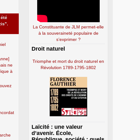
 été
is".
La Constituante de JLM permet-elle
à la souveraineté populaire de
s’exprimer ?
iel
Droit naturel
anne]
Triomphe et mort du droit naturel en
mais ne
Révolution 1789-1795-1802
fique à
pouvez
ncordat
Laïcité : une valeur
d’avenir. École,
arche
République, société : quels