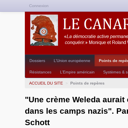
Connexion
Dossiers
L’Union européenne
Points de repè
Résistances
L’Empire américain
Systèmes & so
ACCUEIL DU SITE
>
Points de repères
"Une crème Weleda aurait 
dans les camps nazis". Pa
Schott