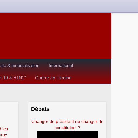
le & mondialisation
International
id-19 & H1N1"
Guerre en Ukraine
Débats
Changer de président ou changer de
constitution ?
 les
eaux