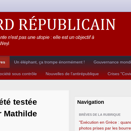
res
Un éléphant, ça trompe énormément !
Gouvernance mondia
ciété sous contrôle
Nouvelles de l’antirépublique
Crises "Cov
été testée
Navigation
r Mathilde
BRÈVES DE LA RUBRIQUE
"Exécution en Grèce : quand
photos prises par les bourr