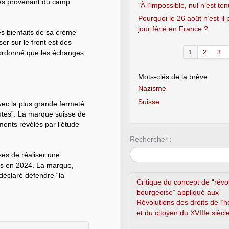
es provenant du camp
"À l’impossible, nul n’est ten
Pourquoi le 26 août n’est-il
jour férié en France ?
es bienfaits de sa crème
er sur le front est des
 ordonné que les échanges
1
2
3
Mots-clés de la brève
Nazisme
Suisse
ec la plus grande fermeté
utes”. La marque suisse de
ments révélés par l’étude
Rechercher :
ses de réaliser une
iés en 2024. La marque,
déclaré défendre “la
Critique du concept de “révo
bourgeoise” appliqué aux
Révolutions des droits de l
et du citoyen du XVIIIe siècl