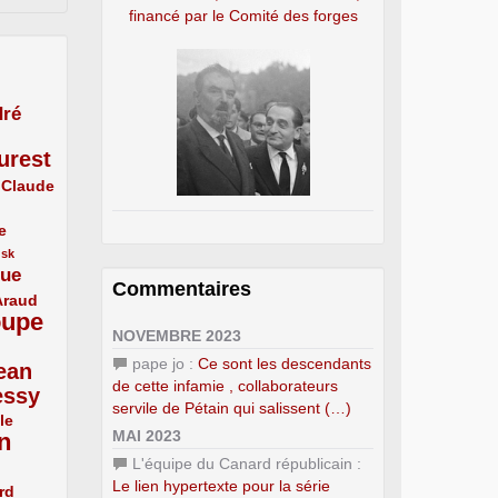
financé par le Comité des forges
ré
urest
Claude
e
usk
que
Commentaires
Araud
oupe
NOVEMBRE 2023
pape jo :
Ce sont les descendants
ean
de cette infamie , collaborateurs
essy
servile de Pétain qui salissent (…)
le
MAI 2023
n
L'équipe du Canard républicain :
Le lien hypertexte pour la série
rd