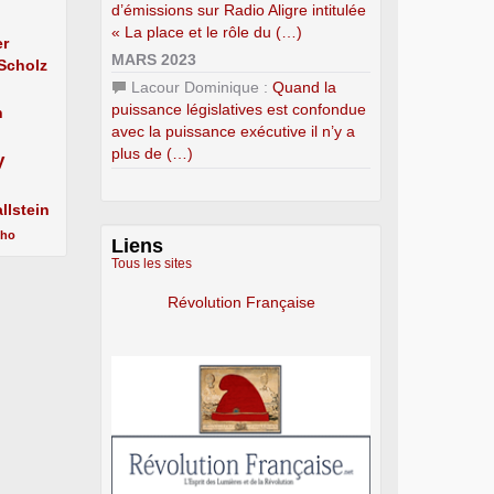
d’émissions sur Radio Aligre intitulée
« La place et le rôle du (…)
er
MARS 2023
 Scholz
Lacour Dominique :
Quand la
puissance législatives est confondue
n
avec la puissance exécutive il n’y a
plus de (…)
y
llstein
cho
Liens
Tous les sites
Révolution Française