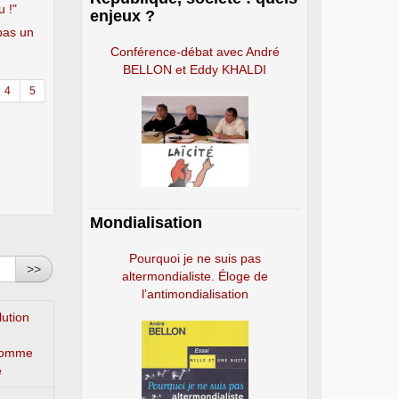
u !"
enjeux ?
 pas un
Conférence-débat avec André
BELLON et Eddy KHALDI
4
5
Mondialisation
Pourquoi je ne suis pas
>>
altermondialiste. Éloge de
l’antimondialisation
lution
’homme
e