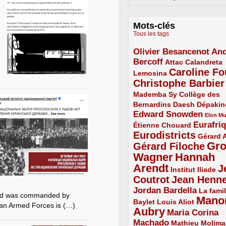
Mots-clés
Tous les tags
Olivier Besancenot
And
3/5
Bercoff
3/5
2/5
Attac
Calandreta
Caroline Fo
2/5
4/5
Lemosina
Christophe Barbier
4/5
Mademba Sy
2/5
Collège des
Bernardins
2/5
2/5
2/5
Daesh
Dépakin
Edward Snowden
3/5
1/5
Elon M
Eurafri
Étienne Chouard
2/5
3/5
Eurodistricts
4/5
2/5
Gérard 
Gr
Gérard Filoche
4/5
Wagner
Hannah
5/5
Arendt
J
5/5
2/5
Institut Iliade
Coutrot
Jean Henn
4/5
4/5
Jordan Bardella
3/5
La famil
and was commanded by
Mano
2/5
2/5
Baylet
Louis Aliot
ian Armed Forces is (…)
Aubry
5/5
Maria Corina
Machado
3/5
2/5
Mathieu Molima