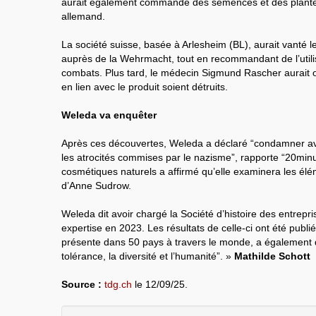
aurait également commandé des semences et des plant
allemand.
La société suisse, basée à Arlesheim (BL), aurait vanté l
auprès de la Wehrmacht, tout en recommandant de l’utilis
combats. Plus tard, le médecin Sigmund Rascher aurait
en lien avec le produit soient détruits.
Weleda va enquêter
Après ces découvertes, Weleda a déclaré “condamner av
les atrocités commises par le nazisme”, rapporte “20min
cosmétiques naturels a affirmé qu’elle examinera les élé
d’Anne Sudrow.
Weleda dit avoir chargé la Société d’histoire des entrepri
expertise en 2023. Les résultats de celle-ci ont été publ
présente dans 50 pays à travers le monde, a également 
tolérance, la diversité et l’humanité”. »
Mathilde Schott
Source :
tdg.ch
le 12/09/25.