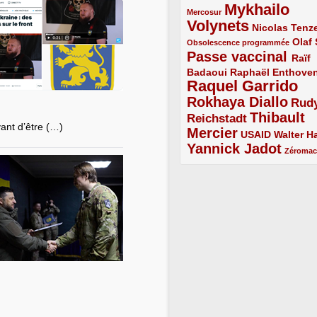
Mykhailo
1/5
Mercosur
Volynets
5/5
2/5
Nicolas Tenz
1/5
2/5
Olaf
Obsolescence programmée
Passe vaccinal
4/5
Raïf
Badaoui
2/5
2/5
Raphaël Enthove
Raquel Garrido
5/5
Rokhaya Diallo
4/5
Rud
Thibault
Reichstadt
3/5
vant d’être (…)
Mercier
4/5
2/5
2/5
USAID
Walter Ha
Yannick Jadot
4/5
1/5
Zéroma