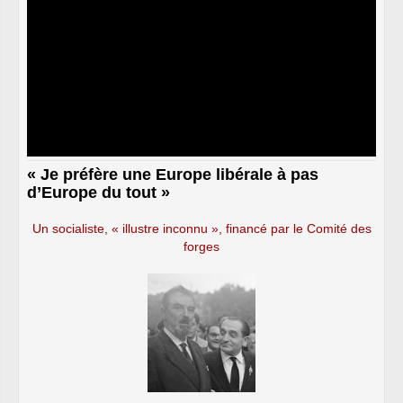
« Je préfère une Europe libérale à pas
d’Europe du tout »
Un socialiste, « illustre inconnu », financé par le Comité des
forges