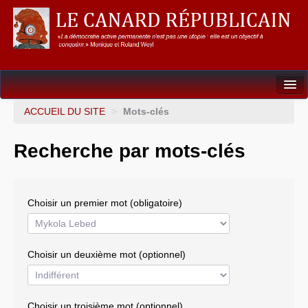
Dossiers
ACCUEIL DU SITE
>
Mots-clés
L’Union européenne
Recherche par mots-clés
Points de repères
Un éléphant, ça trompe énormément !
Choisir un premier mot (obligatoire)
Gouvernance mondiale & mondialisation
International
Choisir un deuxième mot (optionnel)
Résistances
L’Empire américain
Choisir un troisième mot (optionnel)