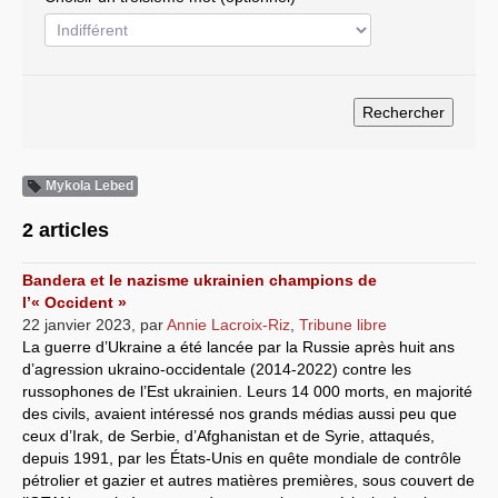
Systèmes & société sous contrôle
Nouvelles de l’antirépublique
Crises "Covid-19 & H1N1"
Guerre en Ukraine
Mykola Lebed
2 articles
Bandera et le nazisme ukrainien champions de
l’« Occident »
22 janvier 2023
,
par
Annie Lacroix-Riz
,
Tribune libre
La guerre d’Ukraine a été lancée par la Russie après huit ans
d’agression ukraino-occidentale (2014-2022) contre les
russophones de l’Est ukrainien. Leurs 14 000 morts, en majorité
des civils, avaient intéressé nos grands médias aussi peu que
ceux d’Irak, de Serbie, d’Afghanistan et de Syrie, attaqués,
depuis 1991, par les États-Unis en quête mondiale de contrôle
pétrolier et gazier et autres matières premières, sous couvert de