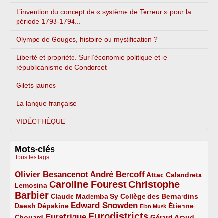
L’invention du concept de « système de Terreur » pour la
période 1793-1794...
Olympe de Gouges, histoire ou mystification ?
Liberté et propriété. Sur l’économie politique et le
républicanisme de Condorcet
Gilets jaunes
La langue française
VIDÉOTHÈQUE
Mots-clés
Tous les tags
Olivier Besancenot
André Bercoff
3/5
3/5
2/5
Attac
Calandreta
Caroline Fourest
Christophe
2/5
4/5
Lemosina
Barbier
4/5
2/5
2/5
Claude Mademba Sy
Collège des Bernardins
Edward Snowden
Daesh
2/5
2/5
3/5
1/5
Dépakine
Étienne
Elon Musk
Eurodistricts
2/5
3/5
4/5
2/5
Eurafrique
Chouard
Gérard Araud