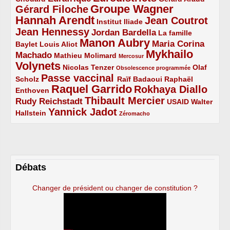
Groupe Wagner
Gérard Filoche
4/5
5/5
Hannah Arendt
Jean Coutrot
5/5
2/5
4/5
Institut Iliade
Jean Hennessy
4/5
3/5
Jordan Bardella
La famille
Manon Aubry
2/5
2/5
5/5
Maria Corina
Baylet
Louis Aliot
Mykhailo
Machado
3/5
2/5
1/5
Mathieu Molimard
Mercosur
Volynets
5/5
2/5
1/5
Nicolas Tenzer
Olaf
Obsolescence programmée
Passe vaccinal
2/5
4/5
2/5
Scholz
Raïf Badaoui
Raphaël
Raquel Garrido
Rokhaya Diallo
2/5
5/5
4/5
Enthoven
Thibault Mercier
Rudy Reichstadt
3/5
4/5
2/5
USAID
Walter
Yannick Jadot
2/5
4/5
1/5
Hallstein
Zéromacho
Débats
Changer de président ou changer de constitution ?