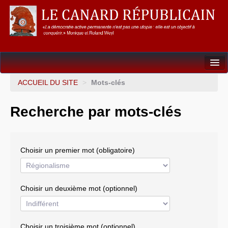
Dossiers
ACCUEIL DU SITE
>
Mots-clés
L’Union européenne
Recherche par mots-clés
Points de repères
Un éléphant, ça trompe énormément !
Choisir un premier mot (obligatoire)
Gouvernance mondiale & mondialisation
International
Choisir un deuxième mot (optionnel)
Résistances
L’Empire américain
Choisir un troisième mot (optionnel)