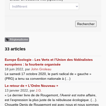
Systèmes & société sous contrôle
Nouvelles de l’antirépublique
Crises "Covid-19 & H1N1"
Guerre en Ukraine
Régionalisme
33 articles
Europe Écologie - Les Verts et l’Union des fédéralistes
européens : la fourberie organisée
18 juin 2022
,
par
John Groleau
Le samedi 17 octobre 2020, le parti radical de « gauche »
(PRG) a tenu sa convention nationale à (…)
Le retour de « L’Ordre Nouveau »
13 janvier 2022
,
par
J.G.
« Le dernier livre de de Rougemont,
l’Avenir est notre affaire
,
est l’expression la plus juste de la nébuleuse écologique. (…).
Chouette Denis de Rougemont est avec nous et nous sommes