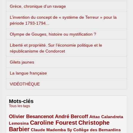
Grèce, chronique d’un ravage
L’invention du concept de « système de Terreur » pour la
période 1793-1794...
Olympe de Gouges, histoire ou mystification ?
Liberté et propriété. Sur l’économie politique et le
républicanisme de Condorcet
Gilets jaunes
La langue française
VIDÉOTHÈQUE
Mots-clés
Tous les tags
Olivier Besancenot
André Bercoff
3/5
3/5
2/5
Attac
Calandreta
Caroline Fourest
Christophe
2/5
4/5
Lemosina
Barbier
4/5
2/5
2/5
Claude Mademba Sy
Collège des Bernardins