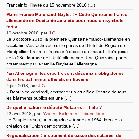
Franceinfo, l’invité du 15 novembre 2016 (…)
Marie-France Marchand-Baylet : « Cette Quinzaine franco-
allemande en Occitanie aura été pour nous un symbole
fort »
10 octobre 2018
,
par
J.G.
Le 3 octobre 2018, la première Quinzaine franco-allemande en
Occitanie s’est achevée sur le parvis de l’Hôtel de Région de
Montpellier. La date n’a pas été choisie au hasard : il s’agissait
de la 28e Journée de l’Unité allemande. Une Quinzaine portée
notamment par la famille Baylet et l’Allemagne ...
"En Allemagne, les crucifix sont désormais obligatoires
dans les bâtiments officiels en Bavière"
9 juin 2018
,
par
J.G.
« Depuis ce vendredi, accrocher un crucifix à l’entrée de tous
les bâtiments publics est une (…)
De quelle nation le député Molac est-il l’élu ?
22 avril 2018
,
par
.Yvonne Bollmann
,
Tribune libre
Le Peuple breton, un magazine « fondé en 1964, lors de la
création de l’Union démocratique (…)
Régionalisation : instrument de casse des salaires, de