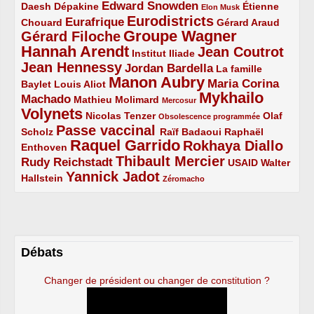
Edward Snowden
Daesh
2/5
2/5
3/5
1/5
Dépakine
Étienne
Elon Musk
Eurodistricts
2/5
3/5
4/5
2/5
Eurafrique
Chouard
Gérard Araud
Groupe Wagner
Gérard Filoche
4/5
5/5
Hannah Arendt
Jean Coutrot
5/5
2/5
4/5
Institut Iliade
Jean Hennessy
4/5
3/5
Jordan Bardella
La famille
Manon Aubry
2/5
2/5
5/5
Maria Corina
Baylet
Louis Aliot
Mykhailo
Machado
3/5
2/5
1/5
Mathieu Molimard
Mercosur
Volynets
5/5
2/5
1/5
Nicolas Tenzer
Olaf
Obsolescence programmée
Passe vaccinal
2/5
4/5
2/5
Scholz
Raïf Badaoui
Raphaël
Raquel Garrido
Rokhaya Diallo
2/5
5/5
4/5
Enthoven
Thibault Mercier
Rudy Reichstadt
3/5
4/5
2/5
USAID
Walter
Yannick Jadot
2/5
4/5
1/5
Hallstein
Zéromacho
Débats
Changer de président ou changer de constitution ?