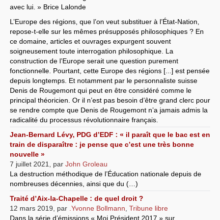
avec lui. » Brice Lalonde
L’Europe des régions, que l’on veut substituer à l’État-Nation,
repose-t-elle sur les mêmes présupposés philosophiques ? En
ce domaine, articles et ouvrages expurgent souvent
soigneusement toute interrogation philosophique. La
construction de l’Europe serait une question purement
fonctionnelle. Pourtant, cette Europe des régions [...] est pensée
depuis longtemps. Et notamment par le personnaliste suisse
Denis de Rougemont qui peut en être considéré comme le
principal théoricien. Or il n’est pas besoin d’être grand clerc pour
se rendre compte que Denis de Rougemont n’a jamais admis la
radicalité du processus révolutionnaire français.
Jean-Bernard Lévy, PDG d’EDF : « il paraît que le bac est en
train de disparaître : je pense que c’est une très bonne
nouvelle »
7 juillet 2021
,
par
John Groleau
La destruction méthodique de l’Éducation nationale depuis de
nombreuses décennies, ainsi que du (…)
Traité d’Aix-la-Chapelle : de quel droit ?
12 mars 2019
,
par
.Yvonne Bollmann
,
Tribune libre
Dans la série d’émissions « Moi Président 2017 » sur