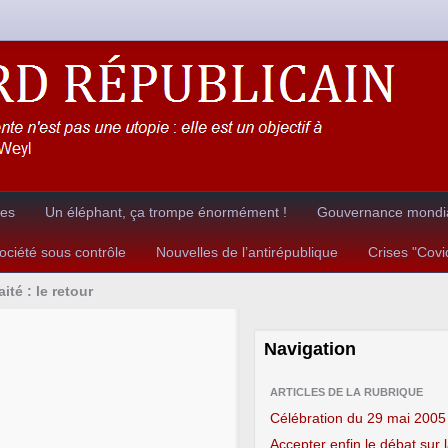
res
Un éléphant, ça trompe énormément !
Gouvernance mondia
ciété sous contrôle
Nouvelles de l’antirépublique
Crises "Cov
aité : le retour
Navigation
ARTICLES DE LA RUBRIQUE
Célébration du 29 mai 2005
Accepter enfin le débat sur 