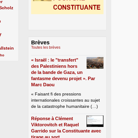
er
 Scholz
n
y
Brèves
Toutes les brèves
llstein
cho
« Israël : le "transfert"
des Palestiniens hors
de la bande de Gaza, un
fantasme devenu projet ». Par
Marc Daou
« Faisant fi des pressions
internationales croissantes au sujet
de la catastrophe humanitaire (…)
Réponse à Clément
Viktorovitch et Raquel
Garrido sur la Constituante avec
tirage au sort