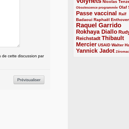
Volynets
5/5
2/5
Nicolas Tenz
1/5
2/5
Olaf
Obsolescence programmée
Passe vaccinal
4/5
Raïf
Badaoui
2/5
2/5
Raphaël Enthove
Raquel Garrido
5/5
Rokhaya Diallo
4/5
Rud
Thibault
Reichstadt
3/5
Mercier
4/5
2/5
2/5
USAID
Walter Ha
Yannick Jadot
4/5
1/5
Zéroma
de cette discussion par