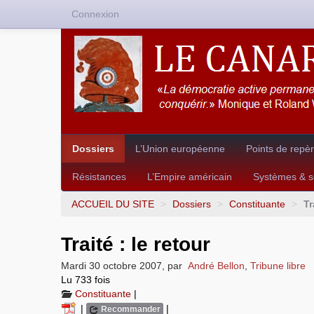
Connexion
Dossiers
L’Union européenne
Points de repè
Résistances
L’Empire américain
Systèmes & so
ACCUEIL DU SITE
>
Dossiers
>
Constituante
>
Tr
Traité : le retour
Mardi 30 octobre 2007
,
par
André Bellon
,
Tribune libre
Lu 733 fois
Constituante
|
|
|
Recommander