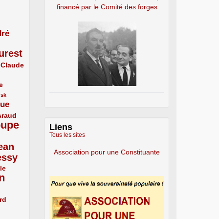
financé par le Comité des forges
ré
urest
Claude
e
usk
que
Araud
oupe
Liens
Tous les sites
ean
Association pour une Constituante
essy
le
n
rd