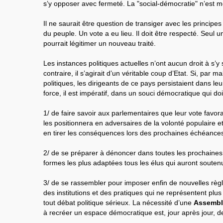
s’y opposer avec fermeté. La "social-démocratie" n’est
Il ne saurait être question de transiger avec les princip
du peuple. Un vote a eu lieu. Il doit être respecté. Seul
pourrait légitimer un nouveau traité.
Les instances politiques actuelles n’ont aucun droit à s’y 
contraire, il s’agirait d’un véritable coup d’Etat. Si, par 
politiques, les dirigeants de ce pays persistaient dans le
force, il est impératif, dans un souci démocratique qui doit
1/ de faire savoir aux parlementaires que leur vote favor
les positionnera en adversaires de la volonté populaire e
en tirer les conséquences lors des prochaines échéances
2/ de se préparer à dénoncer dans toutes les prochaines 
formes les plus adaptées tous les élus qui auront souten
3/ de se rassembler pour imposer enfin de nouvelles règl
des institutions et des pratiques qui ne représentent plus l
tout débat politique sérieux. La nécessité d’une
Assembl
à recréer un espace démocratique est, jour après jour, d