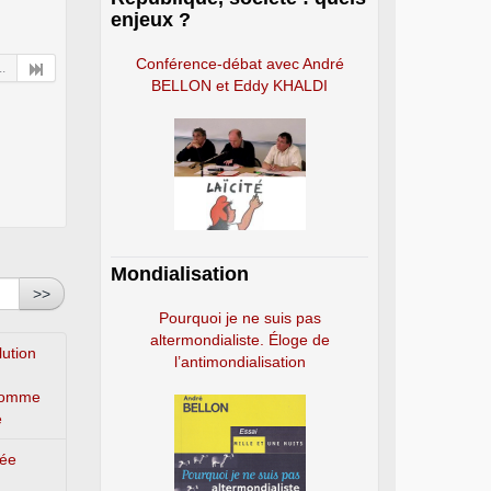
enjeux ?
Conférence-débat avec André
..
BELLON et Eddy KHALDI
Mondialisation
>>
Pourquoi je ne suis pas
altermondialiste. Éloge de
lution
l’antimondialisation
’homme
e
lée