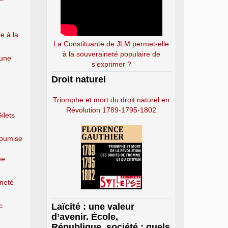
e à la
La Constituante de JLM permet-elle
à la souveraineté populaire de
 une
s’exprimer ?
Droit naturel
Triomphe et mort du droit naturel en
Révolution 1789-1795-1802
ilets
soumise
ée
ineté
c
Laïcité : une valeur
d’avenir. École,
République, société : quels