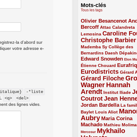
Mots-clés
Tous les tags
Olivier Besancenot
And
3/5
Bercoff
3/5
2/5
Attac
Calandreta
Caroline Fo
2/5
4/5
Lemosina
Christophe Barbier
4/5
gistrez-la d’abord sur
Mademba Sy
2/5
Collège des
ndiquer votre adresse e-
Bernardins
2/5
2/5
2/5
Daesh
Dépakin
Edward Snowden
3/5
1/5
Elon M
Eurafri
Étienne Chouard
2/5
3/5
Eurodistricts
4/5
2/5
Gérard 
Gr
Gérard Filoche
4/5
Wagner
Hannah
5/5
Arendt
J
italique}
-*liste
5/5
2/5
Institut Iliade
Coutrot
Jean Henn
ML
<q>
<del>
4/5
4/5
ent des lignes vides.
Jordan Bardella
3/5
La famil
Mano
2/5
2/5
Baylet
Louis Aliot
Aubry
5/5
Maria Corina
Machado
3/5
2/5
Mathieu Molima
Mykhailo
1/5
Mercosur