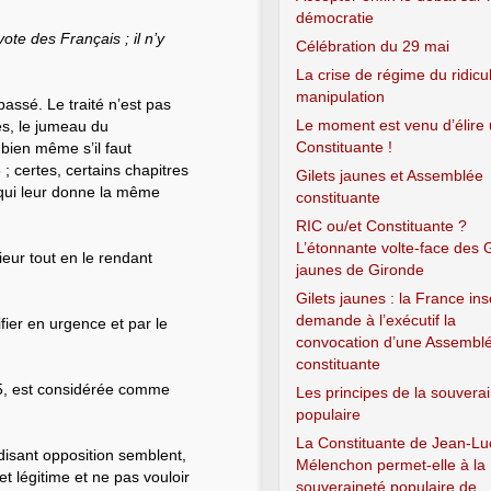
démocratie
ote des Français ; il n’y
Célébration du 29 mai
La crise de régime du ridicul
manipulation
passé. Le traité n’est pas
Le moment est venu d’élire
ès, le jumeau du
Constituante !
 bien même s’il faut
; certes, certains chapitres
Gilets jaunes et Assemblée
 qui leur donne la même
constituante
RIC ou/et Constituante ?
L’étonnante volte-face des G
eur tout en le rendant
jaunes de Gironde
Gilets jaunes : la France in
demande à l’exécutif la
ifier en urgence et par le
convocation d’une Assembl
constituante
05, est considérée comme
Les principes de la souvera
populaire
La Constituante de Jean-Lu
-disant opposition semblent,
Mélenchon permet-elle à la
et légitime et ne pas vouloir
souveraineté populaire de