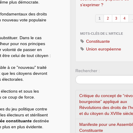
 même plus démocrate.
s’exprimer ?
es fondamentaux des droits
1
2
3
4
.
 un nouveau vote populaire
MOTS-CLÉS DE L'ARTICLE
substituer. Dans le cas
Constituante
malheur pour nos principes
Union européenne
ur volonté de passer en
 être celui de tout citoyen :
able à ce "nouveau" traité
Rechercher :
t que les citoyens devront
 électorales.
élections et sous les
Critique du concept de “révo
u ce coup de force.
bourgeoise” appliqué aux
Révolutions des droits de l
es du jeu politique contre
et du citoyen du XVIIIe siècl
es électeurs et stérilisent
ée constituante
destinée
Manifeste pour une Assemb
e plus en plus évidente.
Constituante