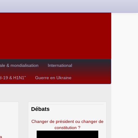
le & mondialisation
International
id-19 & H1N1"
Guerre en Ukraine
Débats
Changer de président ou changer de
constitution ?
la