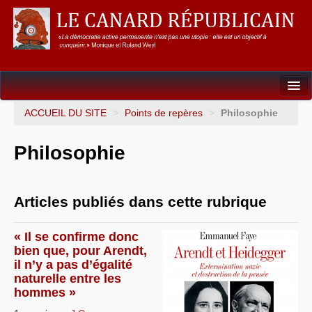
Dossiers
ACCUEIL DU SITE
>
Points de repères
>
Philosophie
L’Union européenne
Philosophie
Points de repères
Un éléphant, ça trompe énormément !
Articles publiés dans cette rubrique
Gouvernance mondiale & mondialisation
« Il se confirme donc
International
bien que, pour Arendt,
il n’y a pas d’égalité
Résistances
naturelle entre les
hommes »
L’Empire américain