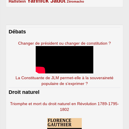
Yannick Jadot
2/5
4/5
1/5
Hallstein
Zéromacho
Débats
Changer de président ou changer de constitution ?
La Constituante de JLM permet-elle à la souveraineté
populaire de s’exprimer ?
Droit naturel
Triomphe et mort du droit naturel en Révolution 1789-1795-
1802