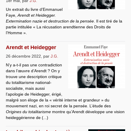
1er mai
,
par
J.G.
Systèmes & société sous contrôle
Un extrait du livre d’Emmanuel
Faye,
Arendt et Heidegger.
Nouvelles de l’antirépublique
Extermination nazie et destruction de la pensée
. Il est tiré de la
partie intitulée « La récusation arendtienne des Droits de
Crises "Covid-19 & H1N1"
l’Homme ».
Guerre en Ukraine
Arendt et Heidegger
26 décembre 2022
,
par
J.G.
N’y a-t-il pas une contradiction
dans l’œuvre d’Arendt ? On y
trouve une description critique
du totalitarisme national-
socialiste, mais aussi
l’apologie de Heidegger, érigé,
malgré son éloge de la « vérité interne et grandeur » du
mouvement nazi, en roi secret de la pensée. L’étude des
Origines du totalitarisme
montre qu’Arendt développe une vision
heideggérienne de (...)