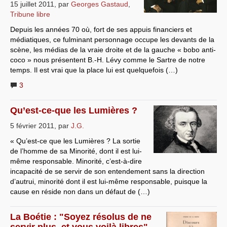
15 juillet 2011
,
par
Georges Gastaud
,
Tribune libre
Depuis les années 70 où, fort de ses appuis financiers et
médiatiques, ce fulminant personnage occupe les devants de la
scène, les médias de la vraie droite et de la gauche « bobo anti-
coco » nous présentent B.-H. Lévy comme le Sartre de notre
temps. Il est vrai que la place lui est quelquefois (…)
3
Qu’est-ce-que les Lumières ?
5 février 2011
,
par
J.G.
« Qu’est-ce que les Lumières ? La sortie
de l’homme de sa Minorité, dont il est lui-
même responsable. Minorité, c’est-à-dire
incapacité de se servir de son entendement sans la direction
d’autrui, minorité dont il est lui-même responsable, puisque la
cause en réside non dans un défaut de (…)
La Boétie : "Soyez résolus de ne
servir plus, et vous voilà libres"