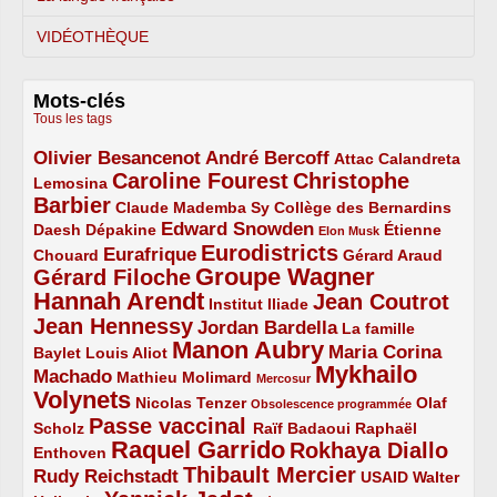
VIDÉOTHÈQUE
Mots-clés
Tous les tags
Olivier Besancenot
André Bercoff
3/5
3/5
2/5
Attac
Calandreta
Caroline Fourest
Christophe
2/5
4/5
Lemosina
Barbier
4/5
2/5
2/5
Claude Mademba Sy
Collège des Bernardins
Edward Snowden
Daesh
2/5
2/5
3/5
1/5
Dépakine
Étienne
Elon Musk
Eurodistricts
2/5
3/5
4/5
2/5
Eurafrique
Chouard
Gérard Araud
Groupe Wagner
Gérard Filoche
4/5
5/5
Hannah Arendt
Jean Coutrot
5/5
2/5
4/5
Institut Iliade
Jean Hennessy
4/5
3/5
Jordan Bardella
La famille
Manon Aubry
2/5
2/5
5/5
Maria Corina
Baylet
Louis Aliot
Mykhailo
Machado
3/5
2/5
1/5
Mathieu Molimard
Mercosur
Volynets
5/5
2/5
1/5
Nicolas Tenzer
Olaf
Obsolescence programmée
Passe vaccinal
2/5
4/5
2/5
Scholz
Raïf Badaoui
Raphaël
Raquel Garrido
Rokhaya Diallo
2/5
5/5
4/5
Enthoven
Thibault Mercier
Rudy Reichstadt
3/5
4/5
2/5
USAID
Walter