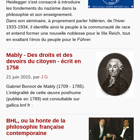
Heidegger s’est consacré à introduire
les fondements du nazisme dans la
philosophie et son enseignement.
Dans son séminaire, à proprement parler hitlérien, de l’hiver
1933-1934, il identifie ainsi le peuple à la communauté de race
et entend former une nouvelle noblesse pour le IIIe Reich, tout
en exaltant l’
éros
du peuple pour le
Führer
.
Mably - Des droits et des
devoirs du citoyen - écrit en
1758
21 juin 2015
,
par
J.G.
Gabriel Bonnot de Mably (1709 - 1785).
L’intégralité de cette œuvre posthume
(publiée en 1789) est consultable sur
gallica.bnf.fr :
BHL, ou la honte de la
philosophie française
contemporaine