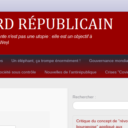
es
Un éléphant, ça trompe énormément !
Gouvernance mondial
ciété sous contrôle
Nouvelles de l’antirépublique
Crises "Cov
Rechercher :
Critique du concept de “révo
bourgeoise” appliqué aux