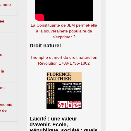
’homme
e
lée
La Constituante de JLM permet-elle
à la souveraineté populaire de
s’exprimer ?
Droit naturel
ge
Triomphe et mort du droit naturel en
Révolution 1789-1795-1802
 la
 ou
conomie
e de
Laïcité : une valeur
d’avenir. École,
République, société : quels