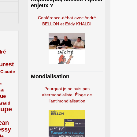
enjeux ?
Conférence-débat avec André
BELLON et Eddy KHALDI
ré
urest
Claude
Mondialisation
e
Pourquoi je ne suis pas
usk
altermondialiste. Éloge de
que
l’antimondialisation
Araud
oupe
ean
essy
le