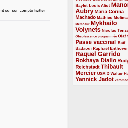
Mano
2/5
2/5
Baylet
Louis Aliot
Aubry
nt sur son compte twitter
5/5
Maria Corina
Machado
3/5
2/5
Mathieu Molima
Mykhailo
1/5
Mercosur
Volynets
5/5
2/5
Nicolas Tenz
1/5
2/5
Olaf
Obsolescence programmée
Passe vaccinal
4/5
Raïf
Badaoui
2/5
2/5
Raphaël Enthove
Raquel Garrido
5/5
Rokhaya Diallo
4/5
Rud
Thibault
Reichstadt
3/5
Mercier
4/5
2/5
2/5
USAID
Walter Ha
Yannick Jadot
4/5
1/5
Zéroma