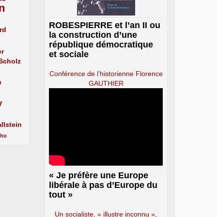
n
ROBESPIERRE et l’an II ou
rd
la construction d’une
république démocratique
er
et sociale
 Scholz
Conférence de l’historienne Florence
n
GAUTHIER
y
llstein
cho
« Je préfère une Europe
libérale à pas d’Europe du
tout »
Un socialiste, « illustre inconnu »,