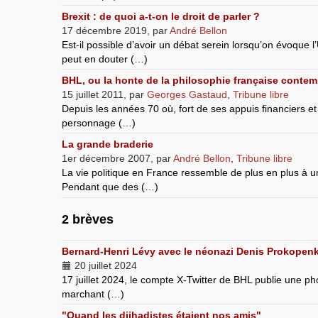
Brexit : de quoi a-t-on le droit de parler ?
17 décembre 2019
,
par
André Bellon
Est-il possible d’avoir un débat serein lorsqu’on évoque
peut en douter (…)
BHL, ou la honte de la philosophie française conte
15 juillet 2011
,
par
Georges Gastaud
,
Tribune libre
Depuis les années 70 où, fort de ses appuis financiers et
personnage (…)
La grande braderie
1er décembre 2007
,
par
André Bellon
,
Tribune libre
La vie politique en France ressemble de plus en plus à u
Pendant que des (…)
2 brèves
Bernard-Henri Lévy avec le néonazi Denis Prokopen
20 juillet 2024
17 juillet 2024, le compte X-Twitter de BHL publie une p
marchant (…)
"Quand les djihadistes étaient nos amis"