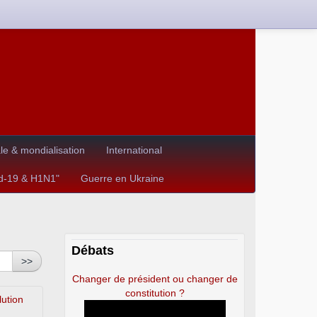
e & mondialisation
International
id-19 & H1N1"
Guerre en Ukraine
Débats
>>
Changer de président ou changer de
constitution ?
lution