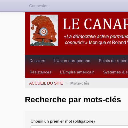
Connexion
Dossiers
L’Union européenne
Points de repèr
Résistances
L’Empire américain
Systèmes & so
ACCUEIL DU SITE
>
Mots-clés
Recherche par mots-clés
Choisir un premier mot (obligatoire)