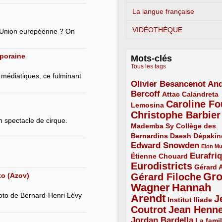
La langue française
VIDÉOTHÈQUE
 l’Union européenne ? On
mporaine
Mots-clés
Tous les tags
 médiatiques, ce fulminant
Olivier Besancenot
And
3/5
Bercoff
3/5
2/5
Attac
Calandreta
Caroline Fo
2/5
4/5
Lemosina
Christophe Barbier
4/5
n spectacle de cirque.
Mademba Sy
2/5
Collège des
Bernardins
2/5
2/5
2/5
Daesh
Dépakin
Edward Snowden
3/5
1/5
Elon M
Eurafri
Étienne Chouard
2/5
3/5
Eurodistricts
4/5
2/5
Gérard 
Gr
ko (Azov)
Gérard Filoche
4/5
Wagner
Hannah
5/5
hoto de Bernard-Henri Lévy
Arendt
J
5/5
2/5
Institut Iliade
Coutrot
Jean Henn
4/5
4/5
Jordan Bardella
3/5
La famil