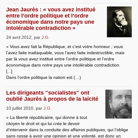
Systèmes & société sous contrôle
Jean Jaurès : « vous avez institué
entre l’ordre politique et l’ordre
Nouvelles de l’antirépublique
économique dans notre pays une
intolérable contradiction »
Crises "Covid-19 & H1N1"
24 avril 2012
,
par
J.G.
Guerre en Ukraine
« Vous avez fait la République, et c’est votre honneur ; vous
l’avez faite inattaquable, vous l’avez faite indestructible, mais
par là vous avez institué entre l’ordre politique et l’ordre
économique dans notre pays une intolérable contradiction.
[...]
Dans l’ordre politique la nation est (…)
Les dirigeants "socialistes" ont
oublié Jaurès à propos de la laïcité
10 juillet 2010
,
par
J.G.
« La liberté républicaine, qui donne à tout
citoyen le droit et qui lui crée le devoir
d’intervenir dans la conduite des affaires publiques, qui l’oblige
sans cesse à avoir une opinion et une volonté, est donc un