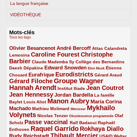
La langue française
VIDÉOTHÈQUE
Mots-clés
Tous les tags
Olivier Besancenot
André Bercoff
3/5
3/5
2/5
Attac
Calandreta
Caroline Fourest
Christophe
2/5
4/5
Lemosina
Barbier
4/5
2/5
2/5
Claude Mademba Sy
Collège des Bernardins
Edward Snowden
Daesh
2/5
2/5
3/5
1/5
Dépakine
Étienne
Elon Musk
Eurodistricts
2/5
3/5
4/5
2/5
Eurafrique
Chouard
Gérard Araud
Groupe Wagner
Gérard Filoche
4/5
5/5
Hannah Arendt
Jean Coutrot
5/5
2/5
4/5
Institut Iliade
Jean Hennessy
4/5
3/5
Jordan Bardella
La famille
Manon Aubry
2/5
2/5
5/5
Maria Corina
Baylet
Louis Aliot
Mykhailo
Machado
3/5
2/5
1/5
Mathieu Molimard
Mercosur
Volynets
5/5
2/5
1/5
Nicolas Tenzer
Olaf
Obsolescence programmée
Passe vaccinal
2/5
4/5
2/5
Scholz
Raïf Badaoui
Raphaël
Raquel Garrido
Rokhaya Diallo
2/5
5/5
4/5
Enthoven
Thibault Mercier
Rudy Reichstadt
3/5
4/5
2/5
USAID
Walter