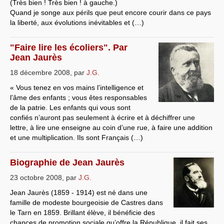
(Très bien ! Très bien ! à gauche.)
Quand je songe aux périls que peut encore courir dans ce pays
la liberté, aux évolutions inévitables et (…)
"Faire lire les écoliers". Par
Jean Jaurès
18 décembre 2008
,
par
J.G.
« Vous tenez en vos mains l’intelligence et
l’âme des enfants ; vous êtes responsables
de la patrie. Les enfants qui vous sont
confiés n’auront pas seulement à écrire et à déchiffrer une
lettre, à lire une enseigne au coin d’une rue, à faire une addition
et une multiplication. Ils sont Français (…)
Biographie de Jean Jaurès
23 octobre 2008
,
par
J.G.
Jean Jaurès (1859 - 1914) est né dans une
famille de modeste bourgeoisie de Castres dans
le Tarn en 1859. Brillant élève, il bénéficie des
chances de promotion sociale qu’offre la République, il fait ses