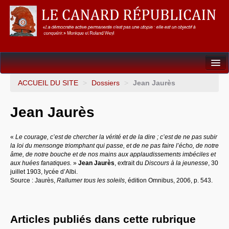
Dossiers
ACCUEIL DU SITE
>
Dossiers
>
Jean Jaurès
L’Union européenne
Jean Jaurès
Points de repères
«
Le courage, c’est de chercher la vérité et de la dire ; c’est de ne pas subir
Un éléphant, ça trompe énormément !
la loi du mensonge triomphant qui passe, et de ne pas faire l’écho, de notre
âme, de notre bouche et de nos mains aux applaudissements imbéciles et
Gouvernance mondiale & mondialisation
aux huées fanatiques.
»
Jean Jaurès
, extrait du
Discours à la jeunesse
, 30
juillet 1903, lycée d’Albi.
Source : Jaurès,
Rallumer tous les soleils
, édition Omnibus, 2006, p. 543.
International
Résistances
Articles publiés dans cette rubrique
L’Empire américain