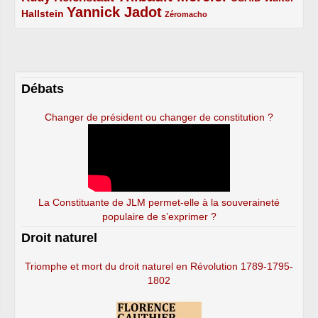
Yannick Jadot
2/5
4/5
1/5
Hallstein
Zéromacho
Débats
Changer de président ou changer de constitution ?
La Constituante de JLM permet-elle à la souveraineté
populaire de s’exprimer ?
Droit naturel
Triomphe et mort du droit naturel en Révolution 1789-1795-
1802