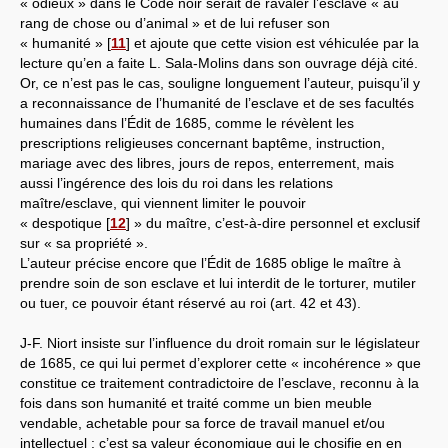
« odieux » dans le Code noir serait de ravaler l’esclave « au
rang de chose ou d’animal » et de lui refuser son
« humanité »
[
11
]
et ajoute que cette vision est véhiculée par la
lecture qu’en a faite L. Sala-Molins dans son ouvrage déjà cité.
Or, ce n’est pas le cas, souligne longuement l’auteur, puisqu’il y
a reconnaissance de l’humanité de l’esclave et de ses facultés
humaines dans l’Édit de 1685, comme le révèlent les
prescriptions religieuses concernant baptême, instruction,
mariage avec des libres, jours de repos, enterrement, mais
aussi l’ingérence des lois du roi dans les relations
maître/esclave, qui viennent limiter le pouvoir
« despotique
[
12
]
» du maître, c’est-à-dire personnel et exclusif
sur « sa propriété ».
L’auteur précise encore que l’Édit de 1685 oblige le maître à
prendre soin de son esclave et lui interdit de le torturer, mutiler
ou tuer, ce pouvoir étant réservé au roi (art. 42 et 43).
J-F. Niort insiste sur l’influence du droit romain sur le législateur
de 1685, ce qui lui permet d’explorer cette « incohérence » que
constitue ce traitement contradictoire de l’esclave, reconnu à la
fois dans son humanité et traité comme un bien meuble
vendable, achetable pour sa force de travail manuel et/ou
intellectuel : c’est sa valeur économique qui le chosifie en en