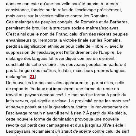
dans ce contexte qu’une nouvelle société parvint à prendre
consistance, fondée sur le refus de l’esclavage précisément,
mais aussi sur la victoire militaire contre les Romains.
Ces mélanges de peuples conquis, de Romains et de Barbares,
permirent de brouiller la structure sociale maîtres/esclaves.
C’est ainsi que le nom de Franc, celui d’un des récents peuples
envahisseurs qui remporta la victoire finale sur les Romains,
perdit sa signification ethnique pour celle de « libre », avec la
suppression de l’esclavage et l’effondrement de l’Empire. Le
mélange des langues fut revendiqué comme un élément
constitutif de cette victoire : les nouveaux peuples ne parleront
pas la langue des maîtres, le latin, mais leurs propres langues
mélangées
[
21
]
.
De nouvelles formes sociales apparurent et, parmi elles, celle
de rapports féodaux qui imposèrent une forme de rente en
travail au paysan devenu
serf
. Le mot
serf
se forma à partir du
latin
servus
, qui signifie
esclave
. La proximité entre les mots
serf
et
servus
posait aussi la question suivante : le renversement de
l’esclavage romain n’avait-il servi à rien ? À partir du XIe siècle,
cette nouvelle forme de domination provoqua une nouvelle
révolte qui partit des campagnes et dura jusqu’au XIVe siècle !
Les paysans réclamaient
un statut de liberté
contre celui de serf