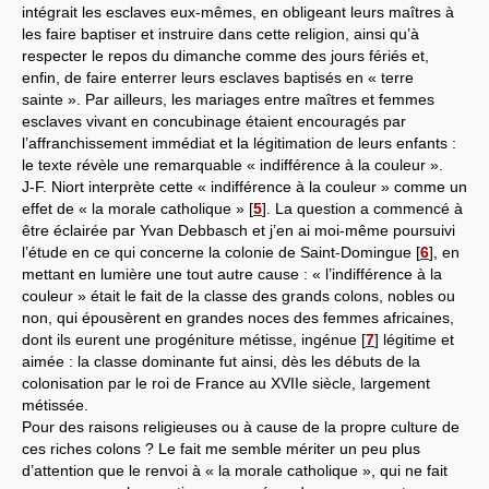
intégrait les esclaves eux-mêmes, en obligeant leurs maîtres à
les faire baptiser et instruire dans cette religion, ainsi qu’à
respecter le repos du dimanche comme des jours fériés et,
enfin, de faire enterrer leurs esclaves baptisés en « terre
sainte ». Par ailleurs, les mariages entre maîtres et femmes
esclaves vivant en concubinage étaient encouragés par
l’affranchissement immédiat et la légitimation de leurs enfants :
le texte révèle une remarquable « indifférence à la couleur ».
J-F. Niort interprète cette « indifférence à la couleur » comme un
effet de « la morale catholique »
[
5
]
. La question a commencé à
être éclairée par Yvan Debbasch et j’en ai moi-même poursuivi
l’étude en ce qui concerne la colonie de Saint-Domingue
[
6
]
, en
mettant en lumière une tout autre cause : « l’indifférence à la
couleur » était le fait de la classe des grands colons, nobles ou
non, qui épousèrent en grandes noces des femmes africaines,
dont ils eurent une progéniture métisse, ingénue
[
7
]
légitime et
aimée : la classe dominante fut ainsi, dès les débuts de la
colonisation par le roi de France au XVIIe siècle, largement
métissée.
Pour des raisons religieuses ou à cause de la propre culture de
ces riches colons ? Le fait me semble mériter un peu plus
d’attention que le renvoi à « la morale catholique », qui ne fait