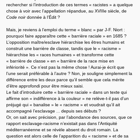
rechercher si l’introduction de ces termes « racistes » a quelque
chose à voir avec l’appellation répandue, au XVIIIe siècle, de
Code noir
donnée à l’Édit ?
Mais, je reviens à l’emploi du terme « blanc » par J-F. Niort :
pourquoi faire apparaître cette « barrière raciale » en 1685 ?
L’opposition maître/esclave hiérarchise les êtres humains et
construit une barrière de classe, tandis que le « racisme »
hiérarchise les « races humaines » et transforme cette
« barrière de classe » en « barrière de la race mise en
infériorité ». Ce n’est pas la même chose ! Aurai-je écrit que
l’une serait préférable à l’autre ? Non, je souligne simplement la
différence entre les deux parce qu’il semble que cela mérite
d’être approfondi pour être mieux saisi.
Le fait d’introduire cette « barrière raciale » dans un texte qui
affirme son « indifférence à la couleur » ne relève-t-il pas d’un
préjugé qui « banalise » le « racisme » et voudrait qu’il ait
accompagné l’esclavage ... depuis ses débuts ?
Or, on sait avec précision, par l’abondance des sources, que ce
rapport esclavage-racisme n’existait pas dans l’Antiquité
méditerranéenne et se révèle absent du droit romain. La
question est alors celle de l’apparition du « racisme » et de sa