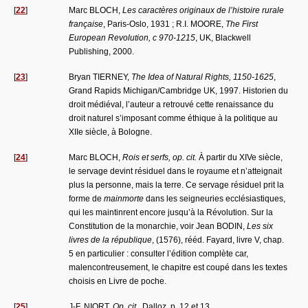
[
22
]
Marc BLOCH,
Les caractères originaux de l’histoire rurale
française
, Paris-Oslo, 1931 ; R.I. MOORE,
The First
European Revolution, c 970-1215
, UK, Blackwell
Publishing, 2000.
[
23
]
Bryan TIERNEY,
The Idea of Natural Rights, 1150-1625
,
Grand Rapids Michigan/Cambridge UK, 1997. Historien du
droit médiéval, l’auteur a retrouvé cette renaissance du
droit naturel s’imposant comme éthique à la politique au
XIIe siècle, à Bologne.
[
24
]
Marc BLOCH,
Rois et serfs, op. cit.
À partir du XIVe siècle,
le servage devint résiduel dans le royaume et n’atteignait
plus la personne, mais la terre. Ce servage résiduel prit la
forme de
mainmorte
dans les seigneuries ecclésiastiques,
qui les maintinrent encore jusqu’à la Révolution. Sur la
Constitution de la monarchie, voir Jean BODIN,
Les six
livres de la république
, (1576), rééd. Fayard, livre V, chap.
5 en particulier : consulter l’édition complète car,
malencontreusement, le chapitre est coupé dans les textes
choisis en Livre de poche.
[
25
]
J-F. NIORT,
Op. cit.
, Dalloz, p. 12 et 13.