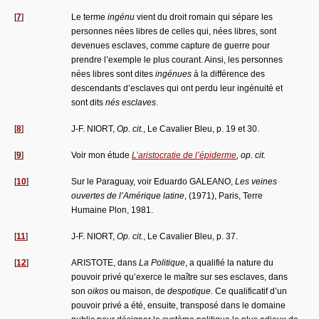
[
7
]
Le terme
ingénu
vient du droit romain qui sépare les
personnes nées libres de celles qui, nées libres, sont
devenues esclaves, comme capture de guerre pour
prendre l’exemple le plus courant. Ainsi, les personnes
nées libres sont dites
ingénues
à la différence des
descendants d’esclaves qui ont perdu leur ingénuité et
sont dits
nés esclaves
.
[
8
]
J-F. NIORT,
Op. cit.
, Le Cavalier Bleu, p. 19 et 30.
[
9
]
Voir mon étude
L’aristocratie de l’épiderme
, op. cit.
[
10
]
Sur le Paraguay, voir Eduardo GALEANO,
Les veines
ouvertes de l’Amérique latine
, (1971), Paris, Terre
Humaine Plon, 1981.
[
11
]
J-F. NIORT,
Op. cit.
, Le Cavalier Bleu, p. 37.
[
12
]
ARISTOTE, dans
La Politique
, a qualifié la nature du
pouvoir privé qu’exerce le maître sur ses esclaves, dans
son
oikos
ou maison, de
despotique
. Ce qualificatif d’un
pouvoir privé a été, ensuite, transposé dans le domaine