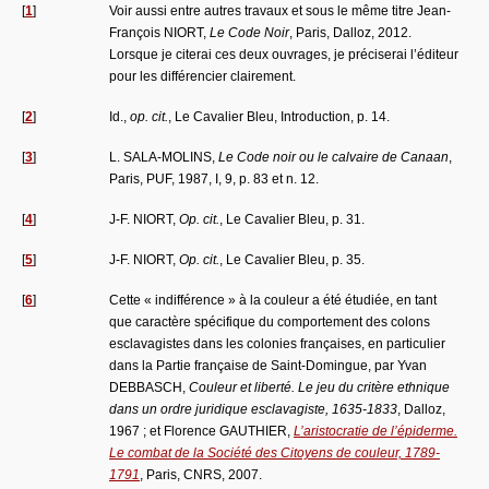
[
1
]
Voir aussi entre autres travaux et sous le même titre Jean-
François NIORT,
Le Code Noir
, Paris, Dalloz, 2012.
Lorsque je citerai ces deux ouvrages, je préciserai l’éditeur
pour les différencier clairement.
[
2
]
Id.,
op. cit.
, Le Cavalier Bleu, Introduction, p. 14.
[
3
]
L. SALA-MOLINS,
Le Code noir ou le calvaire de Canaan
,
Paris, PUF, 1987, I, 9, p. 83 et n. 12.
[
4
]
J-F. NIORT,
Op. cit.
, Le Cavalier Bleu, p. 31.
[
5
]
J-F. NIORT,
Op. cit.
, Le Cavalier Bleu, p. 35.
[
6
]
Cette « indifférence » à la couleur a été étudiée, en tant
que caractère spécifique du comportement des colons
esclavagistes dans les colonies françaises, en particulier
dans la Partie française de Saint-Domingue, par Yvan
DEBBASCH,
Couleur et liberté. Le jeu du critère ethnique
dans un ordre juridique esclavagiste, 1635-1833
, Dalloz,
1967 ; et Florence GAUTHIER,
L’aristocratie de l’épiderme.
Le combat de la Société des Citoyens de couleur, 1789-
1791
, Paris, CNRS, 2007.