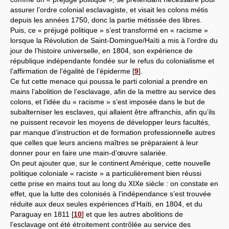
assurer l’ordre colonial esclavagiste, et visait les colons métis
depuis les années 1750, donc la partie métissée des libres.
Puis, ce « préjugé politique » s’est transformé en « racisme »
lorsque la Révolution de Saint-Domingue/Haïti a mis à l’ordre du
jour de l’histoire universelle, en 1804, son expérience de
république indépendante fondée sur le refus du colonialisme et
l’affirmation de l’égalité de l’épiderme
[
9
]
.
Ce fut cette menace qui poussa le parti colonial a prendre en
mains l’abolition de l’esclavage, afin de la mettre au service des
colons, et l’idée du « racisme » s’est imposée dans le but de
subalterniser les esclaves, qui allaient être affranchis, afin qu’ils
ne puissent recevoir les moyens de développer leurs facultés,
par manque d’instruction et de formation professionnelle autres
que celles que leurs anciens maîtres se préparaient à leur
donner pour en faire une main-d’œuvre salariée.
On peut ajouter que, sur le continent Amérique, cette nouvelle
politique coloniale « raciste » a particulièrement bien réussi
cette prise en mains tout au long du XIXe siècle : on constate en
effet, que la lutte des colonisés à l’indépendance s’est trouvée
réduite aux deux seules expériences d’Haïti, en 1804, et du
Paraguay en 1811
[
10
]
et que les autres abolitions de
l’esclavage ont été étroitement contrôlée au service des