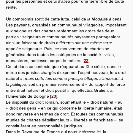
pour les personnes et celui d’
alleu
pour une terre libre de toute
rente.
Un compromis sortit de cette lutte, celui de
la féodalité à cens
.
Les paysans, organisés en communauté villageoise, imposèrent
aux seigneurs des chartes renfermant les droits des deux
parties : seigneurs et communautés paysannes partageaient
ainsi un faisceau de droits différents sur une même terre
appelée seigneurie. Puis, ce mouvement de chartes se
généralisa dans toutes les catégories de la société : villes,
monastères, noblesse, corps de métiers
[
22
]
.
Ce fut dans ce contexte que réapparut au XIIe siècle, dans le
milieu des juristes chargés d’exprimer l’esprit nouveau, le « droit
naturel »,
mais cette fois comme principe éthique s’imposant à
la politique
, soit un premier renversement « du rapport de force
entre droit naturel et droit positif », qu’effectua Gratien, à
l’Université de Bologne
[
23
]
.
Le dispositif du droit romain, soumettant le « droit naturel » au
« droit des gens » en ce qui concerne la liberté humaine, était
donc renversé en termes de droit. Et toutes ces communautés
munies de chartes détaillant leurs « libertés et franchises », se
constituèrent en personnalités juridiques.
Dans le Royaume de France qui nous intéresse ici, la