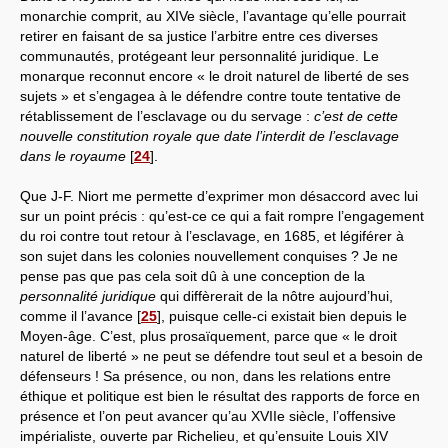
monarchie comprit, au XIVe siècle, l’avantage qu’elle pourrait
retirer en faisant de sa justice l’arbitre entre ces diverses
communautés, protégeant leur personnalité juridique. Le
monarque reconnut encore « le droit naturel de liberté de ses
sujets » et s’engagea à le défendre contre toute tentative de
rétablissement de l’esclavage ou du servage :
c’est de cette
nouvelle constitution royale que date l’interdit de l’esclavage
dans le royaume
[
24
]
.
Que J-F. Niort me permette d’exprimer mon désaccord avec lui
sur un point précis : qu’est-ce ce qui a fait rompre l’engagement
du roi contre tout retour à l’esclavage, en 1685, et légiférer à
son sujet dans les colonies nouvellement conquises ? Je ne
pense pas que pas cela soit dû à une conception de la
personnalité juridique
qui diffèrerait de la nôtre aujourd’hui,
comme il l’avance
[
25
]
, puisque celle-ci existait bien depuis le
Moyen-âge. C’est, plus prosaïquement, parce que « le droit
naturel de liberté » ne peut se défendre tout seul et a besoin de
défenseurs ! Sa présence, ou non, dans les relations entre
éthique et politique est bien le résultat des rapports de force en
présence et l’on peut avancer qu’au XVIIe siècle, l’offensive
impérialiste, ouverte par Richelieu, et qu’ensuite Louis XIV