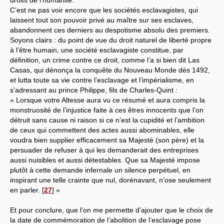
C’est ne pas voir encore que les sociétés esclavagistes, qui
laissent tout son pouvoir privé au maître sur ses esclaves,
abandonnent ces derniers au despotisme absolu des premiers.
Soyons clairs : du point de vue du droit naturel de liberté propre
à l’être humain, une société esclavagiste constitue, par
définition, un crime contre ce droit, comme l’a si bien dit Las
Casas, qui dénonça la conquête du Nouveau Monde dès 1492,
et lutta toute sa vie contre l’esclavage et l’impérialisme, en
s’adressant au prince Philippe, fils de Charles-Quint :
« Lorsque votre Altesse aura vu ce résumé et aura compris la
monstruosité de l’injustice faite à ces êtres innocents que l’on
détruit sans cause ni raison si ce n’est la cupidité et l’ambition
de ceux qui commettent des actes aussi abominables, elle
voudra bien supplier efficacement sa Majesté (son père) et la
persuader de refuser à qui les demanderait des entreprises
aussi nuisibles et aussi détestables. Que sa Majesté impose
plutôt à cette demande infernale un silence perpétuel, en
inspirant une telle crainte que nul, dorénavant, n’ose seulement
en parler.
[
27
]
»
Et pour conclure, que l’on me permette d’ajouter que le choix de
la date de commémoration de l’abolition de l’esclavage pose