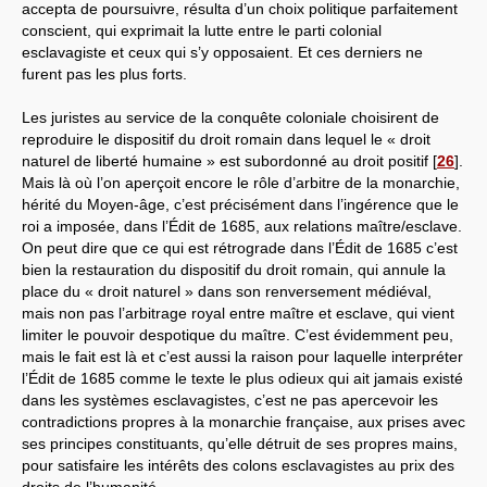
accepta de poursuivre, résulta d’un choix politique parfaitement
conscient, qui exprimait la lutte entre le parti colonial
esclavagiste et ceux qui s’y opposaient. Et ces derniers ne
furent pas les plus forts.
Les juristes au service de la conquête coloniale choisirent de
reproduire le dispositif du droit romain dans lequel le « droit
naturel de liberté humaine » est subordonné au droit positif
[
26
]
.
Mais là où l’on aperçoit encore le rôle d’arbitre de la monarchie,
hérité du Moyen-âge, c’est précisément dans l’ingérence que le
roi a imposée, dans l’Édit de 1685, aux relations maître/esclave.
On peut dire que ce qui est rétrograde dans l’Édit de 1685 c’est
bien la restauration du dispositif du droit romain, qui annule la
place du « droit naturel » dans son renversement médiéval,
mais non pas l’arbitrage royal entre maître et esclave, qui vient
limiter le pouvoir despotique du maître. C’est évidemment peu,
mais le fait est là et c’est aussi la raison pour laquelle interpréter
l’Édit de 1685 comme le texte le plus odieux qui ait jamais existé
dans les systèmes esclavagistes, c’est ne pas apercevoir les
contradictions propres à la monarchie française, aux prises avec
ses principes constituants, qu’elle détruit de ses propres mains,
pour satisfaire les intérêts des colons esclavagistes au prix des
droits de l’humanité.