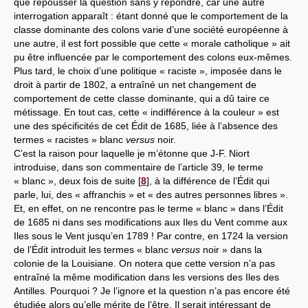
que repousser la question sans y répondre, car une autre
interrogation apparaît : étant donné que le comportement de la
classe dominante des colons varie d’une société européenne à
une autre, il est fort possible que cette « morale catholique » ait
pu être influencée par le comportement des colons eux-mêmes.
Plus tard, le choix d’une politique « raciste », imposée dans le
droit à partir de 1802, a entraîné un net changement de
comportement de cette classe dominante, qui a dû taire ce
métissage. En tout cas, cette « indifférence à la couleur » est
une des spécificités de cet Édit de 1685, liée à l’absence des
termes « racistes » blanc
versus
noir.
C’est la raison pour laquelle je m’étonne que J-F. Niort
introduise, dans son commentaire de l’article 39, le terme
« blanc », deux fois de suite
[
8
]
, à la différence de l’Édit qui
parle, lui, des « affranchis » et « des autres personnes libres ».
Et, en effet, on ne rencontre pas le terme « blanc » dans l’Édit
de 1685 ni dans ses modifications aux Iles du Vent comme aux
Iles sous le Vent jusqu’en 1789 ! Par contre, en 1724 la version
de l’Édit introduit les termes « blanc
versus
noir » dans la
colonie de la Louisiane. On notera que cette version n’a pas
entraîné la même modification dans les versions des Iles des
Antilles. Pourquoi ? Je l’ignore et la question n’a pas encore été
étudiée alors qu’elle mérite de l’être. Il serait intéressant de