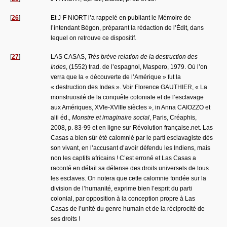
[
26
]
Et J-F NIORT l’a rappelé en publiant le Mémoire de
l’intendant Bégon, préparant la rédaction de l’Édit, dans
lequel on retrouve ce dispositif.
[
27
]
LAS CASAS,
Très brève relation de la destruction des
Indes
, (1552) trad. de l’espagnol, Maspero, 1979. Où l’on
verra que la « découverte de l’Amérique » fut la
« destruction des Indes ». Voir Florence GAUTHIER, « La
monstruosité de la conquête coloniale et de l’esclavage
aux Amériques, XVIe-XVIIIe siècles », in Anna CAIOZZO et
alii éd.,
Monstre et imaginaire social
, Paris, Créaphis,
2008, p. 83-99 et en ligne sur Révolution française.net. Las
Casas a bien sûr été calomnié par le parti esclavagiste dès
son vivant, en l’accusant d’avoir défendu les Indiens, mais
non les captifs africains ! C’est erroné et Las Casas a
raconté en détail sa défense des droits universels de tous
les esclaves. On notera que cette calomnie fondée sur la
division de l’humanité, exprime bien l’esprit du parti
colonial, par opposition à la conception propre à Las
Casas de l’unité du genre humain et de la réciprocité de
ses droits !