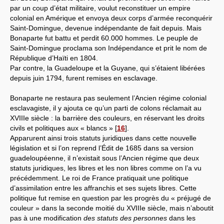
par un coup d’état militaire, voulut reconstituer un empire
colonial en Amérique et envoya deux corps d’armée reconquérir
Saint-Domingue, devenue indépendante de fait depuis. Mais
Bonaparte fut battu et perdit 60.000 hommes. Le peuple de
Saint-Domingue proclama son Indépendance et prit le nom de
République d’Haïti en 1804.
Par contre, la Guadeloupe et la Guyane, qui s’étaient libérées
depuis juin 1794, furent remises en esclavage.
Bonaparte ne restaura pas seulement l’Ancien régime colonial
esclavagiste, il y ajouta ce qu’un parti de colons réclamait au
XVIIIe siècle : la barrière des couleurs, en réservant les droits
civils et politiques aux « blancs »
[
16
]
.
Apparurent ainsi trois statuts juridiques dans cette nouvelle
législation et si l’on reprend l’Édit de 1685 dans sa version
guadeloupéenne, il n’existait sous l’Ancien régime que deux
statuts juridiques, les libres et les non libres comme on l’a vu
précédemment. Le roi de France pratiquait une politique
d’assimilation entre les affranchis et ses sujets libres. Cette
politique fut remise en question par les progrès du « préjugé de
couleur » dans la seconde moitié du XVIIIe siècle, mais n’aboutit
pas à une modification
des statuts des personnes
dans les