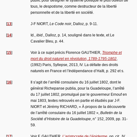
public pour désigner le système politique le plus odieux de
tous, le
despotisme
, comme destructeur de la liberté
personnelle et de la liberté en société.
[
13
]
J-F NIORT,
Le Code noir
, Dalloz, p. 9-11.
[
14
]
Id.,
ibid
., Dalloz, p. 14, souligné dans le texte, et Le
Cavalier Bleu, p. 44.
[
15
]
Voir à ce sujet précis Florence GAUTHIER,
Triomphe et
mort du droit naturel en révolution, 1789-1795-1802
,
(1992) Paris, Syllepse, 2013, IV. La défaite des droits
naturels en France et l’Indépendance d’Haïti, p. 292 et s.
[
16
]
Il s’agit de l’arrêté consulaire du 16 juillet 1802, dont le
général Richepanse publia, pour la Guadeloupe, l’arrêté
du 17 juillet 1802, promulgué par le gouverneur Ernouf en
mai 1803, textes retrouvés en partie et étudiés par J-F.
NIORT et Jérémy RICHARD, « À propos de la découverte
de l’arrêté consulaire du 16 juillet 1802 »,
Bulletin de la
Société d’Histoire de la Guadeloupe
, n° 152, 2009, pp. 31-
59.
[
17
]
Voir F. GAUTHIER,
L’aristocratie de l’épiderme
, op. cit.
, IV