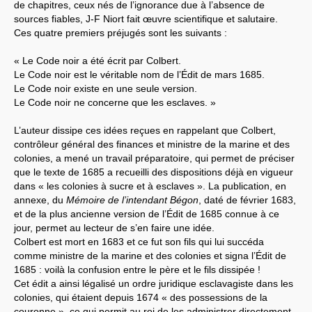
de chapitres, ceux nés de l’ignorance due à l’absence de
sources fiables, J-F Niort fait œuvre scientifique et salutaire.
Ces quatre premiers préjugés sont les suivants :
« Le Code noir a été écrit par Colbert.
Le Code noir est le véritable nom de l’Édit de mars 1685.
Le Code noir existe en une seule version.
Le Code noir ne concerne que les esclaves. »
L’auteur dissipe ces idées reçues en rappelant que Colbert,
contrôleur général des finances et ministre de la marine et des
colonies, a mené un travail préparatoire, qui permet de préciser
que le texte de 1685 a recueilli des dispositions déjà en vigueur
dans « les colonies à sucre et à esclaves ». La publication, en
annexe, du
Mémoire de l’intendant Bégon
, daté de février 1683,
et de la plus ancienne version de l’Édit de 1685 connue à ce
jour, permet au lecteur de s’en faire une idée.
Colbert est mort en 1683 et ce fut son fils qui lui succéda
comme ministre de la marine et des colonies et signa l’Édit de
1685 : voilà la confusion entre le père et le fils dissipée !
Cet édit a ainsi légalisé un ordre juridique esclavagiste dans les
colonies, qui étaient depuis 1674 « des possessions de la
couronne », ce qui permit au roi de les administrer directement.