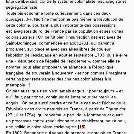
lutte de libération contre le système colonialiste, esclavagiste et
ségrégationniste.
Toutefois et somme toute curieusement, dans ces deux
ouvrages, J-F. Niort ne mentionne pas même la Révolution de
cette colonie, pourtant la plus importante des possessions
esclavagistes du roi de France par sa population et ses riches
colons sucriers ! Or, ce fut bien l’insurrection des esclaves de
Saint-Domingue, commencée en août 1791, qui parvint à
proclamer, sur place et avec ses alliés libres de couleur,
l’abolition de l’esclavage en août et septembre 1793, puis à élire
une « députation de l’égalité de l’épiderme », comme elle se
nomma, pour aller proposer une alliance à la République
française, de souverain à souverain - et non comme l’imaginent
certains pour redemander des chaines colonialistes à la
métropole !!!
On sait aussi que rien n’est jamais acquis « pour toujours » et
qu’il faut, par contre, continuer de lutter pour maintenir les
acquis ! On peut aussi perdre et ce fut le cas avec l’échec de la
Révolution des droits naturels en France, à partir de Thermidor
(27 juillet 1794), qui renversa le parti de la Montagne et ouvrit
un processus contre-révolutionnaire en rétablissant, peu à peu,
une politique colonialiste esclavagiste
[
15
]
.
En 1802, Bonaparte qui venait de prendre le pouvoir en France