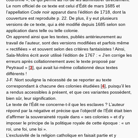
Le nom officiel de ce texte est celui d’Édit de mars 1685 et
l’appellation
Code noir
apparut dans l’édition de 1718, dont la
couverture est reproduite p. 22. De plus, il y eut plusieurs
versions de ce texte, qui a été modifié depuis 1685 selon son
application dans telle ou telle colonie.
On apprend ainsi que les textes, publiés antérieurement au
travail de l’auteur, sont des versions modifiées et parfois même
« rectifiées » et souvent selon des critères fantaisistes ! Ainsi,
Sala-Molins écrit avoir utilisé l’édition de 1767 : « J’en corrige les
erreurs après collationnement avec le texte proposé par
Peytraud »
[
3
]
, qui avait lui-même collationné deux textes
différents !
J-F. Niort souligne la nécessité de se reporter au texte
correspondant à chacune des colonies étudiées
[
4
]
, puisqu’il les
a rendus accessibles à présent, et que ces variantes possèdent,
bien sûr, leur signification.
Le texte de l’Édit ne concerne-t-il que les esclaves ? L’auteur
répond par la négative et précise que l’objectif de l’Édit était bien
d’affirmer la souveraineté royale dans « ses colonies » et d’y
imposer le principe de la politique royale de cette époque : « un
roi, une foi, une loi ».
L’exclusivité de la religion catholique en faisait partie et y