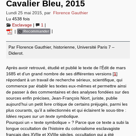
Cavalier Bleu, 2015
Systèmes & société sous contrôle
Lundi 25 mai 2015
,
par
Florence Gauthier
Lu 4538 fois
Nouvelles de l’antirépublique
Esclavage
|
1
|
|
|
Recommander
Crises "Covid-19 & H1N1"
Guerre en Ukraine
Par Florence Gauthier, historienne, Université Paris 7 –
Diderot.
Après avoir retrouvé, étudié et publié le texte de l’Édit de mars
1685 et d’un grand nombre de ses différentes versions
[
1
]
répondant à un travail de recherche sérieux, scientifique, qui
commence par établir les textes eux-mêmes et permettre ainsi
de passer à des commentaires et des analyses fondées sur des
sources enfin précises, Jean-François Niort, juriste, publie
aujourd’hui un petit livre critique de certains préjugés, parmi les
plus courants, qu’il a sélectionnés et qui éclairent le sous-titre :
Idées reçues sur un texte symbolique
.
Pourquoi un « texte symbolique » ? Parce que ce texte a subi la
longue occultation de l’histoire du colonialisme esclavagiste
français des XVIIe et XVIIIe siècles, occultation qui a été