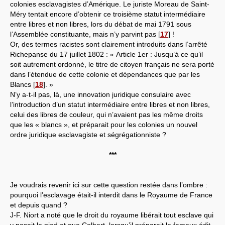
colonies esclavagistes d’Amérique. Le juriste Moreau de Saint-
Méry tentait encore d’obtenir ce troisième statut intermédiaire
entre libres et non libres, lors du débat de mai 1791 sous
l’Assemblée constituante, mais n’y parvint pas
[
17
]
!
Or, des termes racistes sont clairement introduits dans l’arrêté
Richepanse du 17 juillet 1802 : « Article 1er : Jusqu’à ce qu’il
soit autrement ordonné, le titre de citoyen français ne sera porté
dans l’étendue de cette colonie et dépendances que par les
Blancs
[
18
]
. »
N’y a-t-il pas, là, une innovation juridique consulaire avec
l’introduction d’un statut intermédiaire entre libres et non libres,
celui des libres de couleur, qui n’avaient pas les même droits
que les « blancs », et préparait pour les colonies un nouvel
ordre juridique esclavagiste et ségrégationniste ?
***
Je voudrais revenir ici sur cette question restée dans l’ombre :
pourquoi l’esclavage était-il interdit dans le Royaume de France
et depuis quand ?
J-F. Niort a noté que le droit du royaume libérait tout esclave qui
y posait le pied et que Colbert, lorsqu’il préparait le fameux édit,