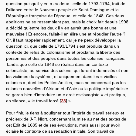
question puisqu’il y en a eu deux : celle de 1793-1794, fruit de
l’alliance entre le Nouveau peuple de Saint-Domingue et la
République française de l’époque, et celle de 1848. Ces deux
abolitions ne se ressemblent pas, mais le choix fait depuis 1998
a décidé qu’entre les deux il y en aurait une bonne et une
mauvaise ! Et encore, fallait-il en élire une et répudier l’autre ?
Or, il faut rappeler rapidement, car je ne peux développer la
question ici, que celle de 1793/1794 s’est produite dans un
contexte de refus du colonialisme et proclama la liberté des
personnes et des peuples dans toutes les colonies françaises.
Tandis que celle de 1848 se réalisa dans un contexte
colonialiste, au service des colons, qui furent indemnisés et non
les victimes du système, et uniquement dans les « vieilles
colonies », dont les Petites Antilles, mais ne concernait pas les
colonies nouvelles d’Afrique et d’Asie ou la politique impérialiste
se garda bien d’introduire un « droit esclavagiste » et pratiqua,
en silence, « le travail forcé
[
28
]
»...
Pour finir, je tiens à souligner tout l’intérêt du travail sérieux et
précieux de J-F. Niort, concernant la mise au net des textes de
cet Édit de 1685 et de ses évolutions, mais aussi pour avoir
éclairé le contexte de sa rédaction initiale. Son travail de