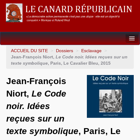
Dossiers
ACCUEIL DU SITE
>
Dossiers
>
Esclavage
>
Jean-François Niort,
Le Code noir. Idées reçues sur un
L’Union européenne
texte symbolique
, Paris, Le Cavalier Bleu, 2015
Points de repères
Jean-François
Un éléphant, ça trompe énormément !
Niort,
Le Code
Gouvernance mondiale & mondialisation
noir. Idées
International
reçues sur un
Résistances
texte symbolique
, Paris, Le
L’Empire américain