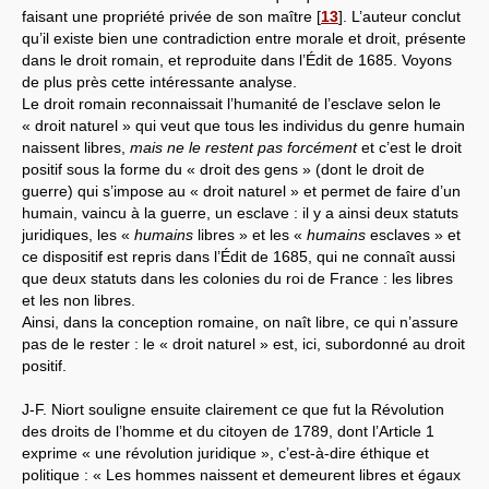
faisant une propriété privée de son maître
[
13
]
. L’auteur conclut
qu’il existe bien une contradiction entre morale et droit, présente
dans le droit romain, et reproduite dans l’Édit de 1685. Voyons
de plus près cette intéressante analyse.
Le droit romain reconnaissait l’humanité de l’esclave selon le
« droit naturel » qui veut que tous les individus du genre humain
naissent libres,
mais ne le restent pas forcément
et c’est le droit
positif sous la forme du « droit des gens » (dont le droit de
guerre) qui s’impose au « droit naturel » et permet de faire d’un
humain, vaincu à la guerre, un esclave : il y a ainsi deux statuts
juridiques, les «
humains
libres » et les «
humains
esclaves » et
ce dispositif est repris dans l’Édit de 1685, qui ne connaît aussi
que deux statuts dans les colonies du roi de France : les libres
et les non libres.
Ainsi, dans la conception romaine, on naît libre, ce qui n’assure
pas de le rester : le « droit naturel » est, ici, subordonné au droit
positif.
J-F. Niort souligne ensuite clairement ce que fut la Révolution
des droits de l’homme et du citoyen de 1789, dont l’Article 1
exprime « une révolution juridique », c’est-à-dire éthique et
politique : « Les hommes naissent et demeurent libres et égaux