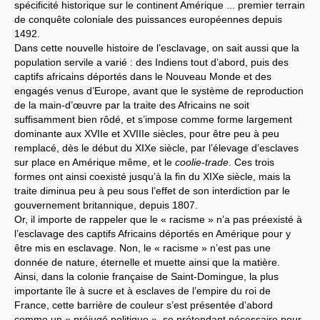
spécificité historique sur le continent Amérique ... premier terrain
de conquête coloniale des puissances européennes depuis
1492.
Dans cette nouvelle histoire de l’esclavage, on sait aussi que la
population servile a varié : des Indiens tout d’abord, puis des
captifs africains déportés dans le Nouveau Monde et des
engagés venus d’Europe, avant que le système de reproduction
de la main-d’œuvre par la traite des Africains ne soit
suffisamment bien rôdé, et s’impose comme forme largement
dominante aux XVIIe et XVIIIe siècles, pour être peu à peu
remplacé, dès le début du XIXe siècle, par l’élevage d’esclaves
sur place en Amérique même, et le
coolie-trade
. Ces trois
formes ont ainsi coexisté jusqu’à la fin du XIXe siècle, mais la
traite diminua peu à peu sous l’effet de son interdiction par le
gouvernement britannique, depuis 1807.
Or, il importe de rappeler que le « racisme » n’a pas préexisté à
l’esclavage des captifs Africains déportés en Amérique pour y
être mis en esclavage. Non, le « racisme » n’est pas une
donnée de nature, éternelle et muette ainsi que la matière.
Ainsi, dans la colonie française de Saint-Domingue, la plus
importante île à sucre et à esclaves de l’empire du roi de
France, cette barrière de couleur s’est présentée d’abord
comme un « préjugé politique », se prétendant nécessaire pour