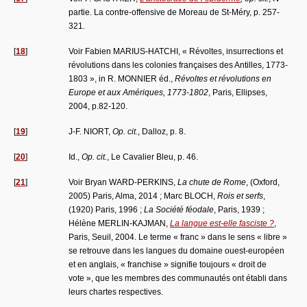
partie. La contre-offensive de Moreau de St-Méry, p. 257-
321.
[
18
]
Voir Fabien MARIUS-HATCHI, « Révoltes, insurrections et
révolutions dans les colonies françaises des Antilles, 1773-
1803 », in R. MONNIER éd.,
Révoltes et révolutions en
Europe et aux Amériques, 1773-1802
, Paris, Ellipses,
2004, p.82-120.
[
19
]
J-F. NIORT,
Op. cit.
, Dalloz, p. 8.
[
20
]
Id.,
Op. cit.
, Le Cavalier Bleu, p. 46.
[
21
]
Voir Bryan WARD-PERKINS,
La chute de Rome
, (Oxford,
2005) Paris, Alma, 2014 ; Marc BLOCH,
Rois et serfs
,
(1920) Paris, 1996 ;
La Société féodale
, Paris, 1939 ;
Hélène MERLIN-KAJMAN,
La langue est-elle fasciste ?
,
Paris, Seuil, 2004. Le terme « franc » dans le sens « libre »
se retrouve dans les langues du domaine ouest-européen
et en anglais, « franchise » signifie toujours « droit de
vote », que les membres des communautés ont établi dans
leurs chartes respectives.