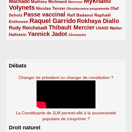
Mykhailo
Machado
3/5
2/5
1/5
Mathieu Molimard
Mercosur
Volynets
5/5
2/5
1/5
Nicolas Tenzer
Olaf
Obsolescence programmée
Passe vaccinal
2/5
4/5
2/5
Scholz
Raïf Badaoui
Raphaël
Raquel Garrido
Rokhaya Diallo
2/5
5/5
4/5
Enthoven
Thibault Mercier
Rudy Reichstadt
3/5
4/5
2/5
USAID
Walter
Yannick Jadot
2/5
4/5
1/5
Hallstein
Zéromacho
Débats
Changer de président ou changer de constitution ?
La Constituante de JLM permet-elle à la souveraineté
populaire de s’exprimer ?
Droit naturel