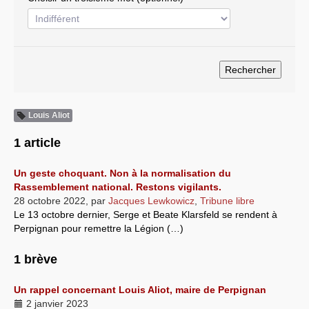
Systèmes & société sous contrôle
Nouvelles de l’antirépublique
Crises "Covid-19 & H1N1"
Guerre en Ukraine
Louis Aliot
1 article
Un geste choquant. Non à la normalisation du
Rassemblement national. Restons vigilants.
28 octobre 2022
,
par
Jacques Lewkowicz
,
Tribune libre
Le 13 octobre dernier, Serge et Beate Klarsfeld se rendent à
Perpignan pour remettre la Légion (…)
1 brève
Un rappel concernant Louis Aliot, maire de Perpignan
2 janvier 2023