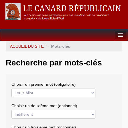
Dossiers
ACCUEIL DU SITE
>
Mots-clés
L’Union européenne
Recherche par mots-clés
Points de repères
Un éléphant, ça trompe énormément !
Choisir un premier mot (obligatoire)
Gouvernance mondiale & mondialisation
International
Choisir un deuxième mot (optionnel)
Résistances
L’Empire américain
Choisir un troisième mot (optionnel)