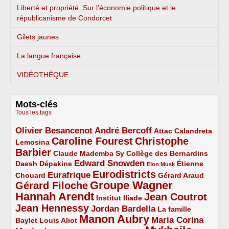
Liberté et propriété. Sur l’économie politique et le
républicanisme de Condorcet
Gilets jaunes
La langue française
VIDÉOTHÈQUE
Mots-clés
Tous les tags
Olivier Besancenot
André Bercoff
3/5
3/5
2/5
Attac
Calandreta
Caroline Fourest
Christophe
2/5
4/5
Lemosina
Barbier
4/5
2/5
2/5
Claude Mademba Sy
Collège des Bernardins
Edward Snowden
Daesh
2/5
2/5
3/5
1/5
Dépakine
Étienne
Elon Musk
Eurodistricts
2/5
3/5
4/5
2/5
Eurafrique
Chouard
Gérard Araud
Groupe Wagner
Gérard Filoche
4/5
5/5
Hannah Arendt
Jean Coutrot
5/5
2/5
4/5
Institut Iliade
Jean Hennessy
4/5
3/5
Jordan Bardella
La famille
Manon Aubry
2/5
2/5
5/5
Maria Corina
Baylet
Louis Aliot