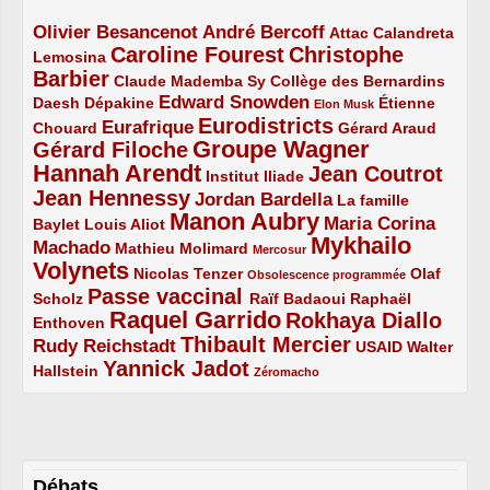
Olivier Besancenot
André Bercoff
3/5
3/5
2/5
Attac
Calandreta
Caroline Fourest
Christophe
2/5
4/5
Lemosina
Barbier
4/5
2/5
2/5
Claude Mademba Sy
Collège des Bernardins
Edward Snowden
Daesh
2/5
2/5
3/5
1/5
Dépakine
Étienne
Elon Musk
Eurodistricts
2/5
3/5
4/5
2/5
Eurafrique
Chouard
Gérard Araud
Groupe Wagner
Gérard Filoche
4/5
5/5
Hannah Arendt
Jean Coutrot
5/5
2/5
4/5
Institut Iliade
Jean Hennessy
4/5
3/5
Jordan Bardella
La famille
Manon Aubry
2/5
2/5
5/5
Maria Corina
Baylet
Louis Aliot
Mykhailo
Machado
3/5
2/5
1/5
Mathieu Molimard
Mercosur
Volynets
5/5
2/5
1/5
Nicolas Tenzer
Olaf
Obsolescence programmée
Passe vaccinal
2/5
4/5
2/5
Scholz
Raïf Badaoui
Raphaël
Raquel Garrido
Rokhaya Diallo
2/5
5/5
4/5
Enthoven
Thibault Mercier
Rudy Reichstadt
3/5
4/5
2/5
USAID
Walter
Yannick Jadot
2/5
4/5
1/5
Hallstein
Zéromacho
Débats