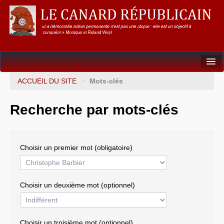
Dossiers
ACCUEIL DU SITE
>
Mots-clés
L’Union européenne
Recherche par mots-clés
Points de repères
Un éléphant, ça trompe énormément !
Choisir un premier mot (obligatoire)
Gouvernance mondiale & mondialisation
International
Choisir un deuxième mot (optionnel)
Résistances
L’Empire américain
Choisir un troisième mot (optionnel)