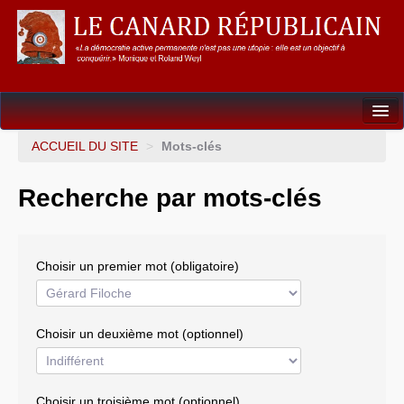
Dossiers
ACCUEIL DU SITE
>
Mots-clés
L’Union européenne
Recherche par mots-clés
Points de repères
Un éléphant, ça trompe énormément !
Choisir un premier mot (obligatoire)
Gouvernance mondiale & mondialisation
International
Choisir un deuxième mot (optionnel)
Résistances
L’Empire américain
Choisir un troisième mot (optionnel)