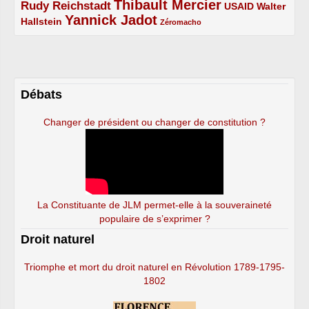
Thibault Mercier
Rudy Reichstadt
3/5
4/5
2/5
USAID
Walter
Yannick Jadot
2/5
4/5
1/5
Hallstein
Zéromacho
Débats
Changer de président ou changer de constitution ?
La Constituante de JLM permet-elle à la souveraineté
populaire de s’exprimer ?
Droit naturel
Triomphe et mort du droit naturel en Révolution 1789-1795-
1802