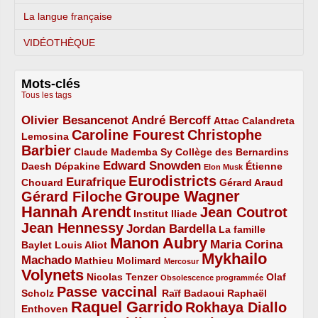
La langue française
VIDÉOTHÈQUE
Mots-clés
Tous les tags
Olivier Besancenot
André Bercoff
3/5
3/5
2/5
Attac
Calandreta
Caroline Fourest
Christophe
2/5
4/5
Lemosina
Barbier
4/5
2/5
2/5
Claude Mademba Sy
Collège des Bernardins
Edward Snowden
Daesh
2/5
2/5
3/5
1/5
Dépakine
Étienne
Elon Musk
Eurodistricts
2/5
3/5
4/5
2/5
Eurafrique
Chouard
Gérard Araud
Groupe Wagner
Gérard Filoche
4/5
5/5
Hannah Arendt
Jean Coutrot
5/5
2/5
4/5
Institut Iliade
Jean Hennessy
4/5
3/5
Jordan Bardella
La famille
Manon Aubry
2/5
2/5
5/5
Maria Corina
Baylet
Louis Aliot
Mykhailo
Machado
3/5
2/5
1/5
Mathieu Molimard
Mercosur
Volynets
5/5
2/5
1/5
Nicolas Tenzer
Olaf
Obsolescence programmée
Passe vaccinal
2/5
4/5
2/5
Scholz
Raïf Badaoui
Raphaël
Raquel Garrido
Rokhaya Diallo
2/5
5/5
4/5
Enthoven