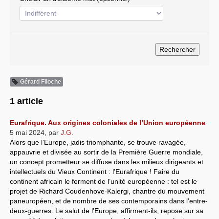
Systèmes & société sous contrôle
Nouvelles de l’antirépublique
Crises "Covid-19 & H1N1"
Guerre en Ukraine
Gérard Filoche
1 article
Eurafrique. Aux origines coloniales de l’Union européenne
5 mai 2024
,
par
J.G.
Alors que l’Europe, jadis triomphante, se trouve ravagée,
appauvrie et divisée au sortir de la Première Guerre mondiale,
un concept prometteur se diffuse dans les milieux dirigeants et
intellectuels du Vieux Continent : l’Eurafrique ! Faire du
continent africain le ferment de l’unité européenne : tel est le
projet de Richard Coudenhove-Kalergi, chantre du mouvement
paneuropéen, et de nombre de ses contemporains dans l’entre-
deux-guerres. Le salut de l’Europe, affirment-ils, repose sur sa