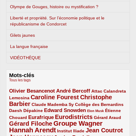
Olympe de Gouges, histoire ou mystification ?
Liberté et propriété. Sur l’économie politique et le
républicanisme de Condorcet
Gilets jaunes
La langue française
VIDÉOTHÈQUE
Mots-clés
Tous les tags
Olivier Besancenot
André Bercoff
3/5
3/5
2/5
Attac
Calandreta
Caroline Fourest
Christophe
2/5
4/5
Lemosina
Barbier
4/5
2/5
2/5
Claude Mademba Sy
Collège des Bernardins
Edward Snowden
Daesh
2/5
2/5
3/5
1/5
Dépakine
Étienne
Elon Musk
Eurodistricts
2/5
3/5
4/5
2/5
Eurafrique
Chouard
Gérard Araud
Groupe Wagner
Gérard Filoche
4/5
5/5
Hannah Arendt
Jean Coutrot
5/5
2/5
4/5
Institut Iliade