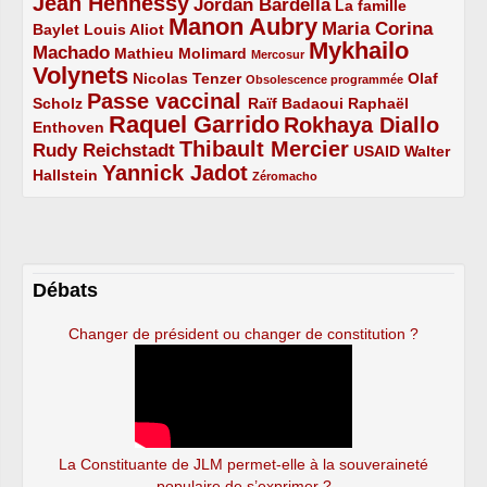
Jean Hennessy
4/5
3/5
Jordan Bardella
La famille
Manon Aubry
2/5
2/5
5/5
Maria Corina
Baylet
Louis Aliot
Mykhailo
Machado
3/5
2/5
1/5
Mathieu Molimard
Mercosur
Volynets
5/5
2/5
1/5
Nicolas Tenzer
Olaf
Obsolescence programmée
Passe vaccinal
2/5
4/5
2/5
Scholz
Raïf Badaoui
Raphaël
Raquel Garrido
Rokhaya Diallo
2/5
5/5
4/5
Enthoven
Thibault Mercier
Rudy Reichstadt
3/5
4/5
2/5
USAID
Walter
Yannick Jadot
2/5
4/5
1/5
Hallstein
Zéromacho
Débats
Changer de président ou changer de constitution ?
La Constituante de JLM permet-elle à la souveraineté
populaire de s’exprimer ?