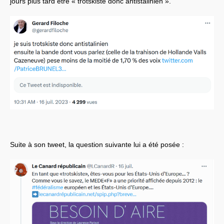
jours plus tard être « trotskiste donc antistalinien ».
Systèmes & société sous contrôle
Nouvelles de l’antirépublique
Crises "Covid-19 & H1N1"
Guerre en Ukraine
Suite à son tweet, la question suivante lui a été posée :