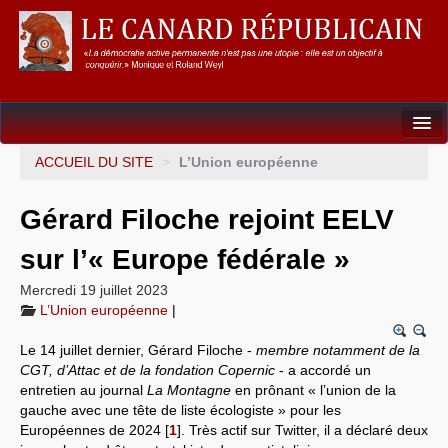
Dossiers
ACCUEIL DU SITE
>
L’Union européenne
L’Union européenne
Gérard Filoche rejoint EELV
Points de repères
sur l’« Europe fédérale »
Un éléphant, ça trompe énormément !
Mercredi 19 juillet 2023
L’Union européenne
|
Gouvernance mondiale & mondialisation
Le 14 juillet dernier, Gérard Filoche -
membre notamment de la
International
CGT, d’Attac et de la fondation Copernic
- a accordé un
entretien au journal
La Montagne
en prônant « l’union de la
Résistances
gauche avec une tête de liste écologiste » pour les
Européennes de 2024
[
1
]
. Très actif sur Twitter, il a déclaré deux
L’Empire américain