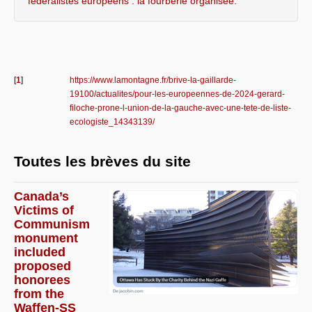
fédéralistes européens : la fourberie organisée.
[
1
]
https://www.lamontagne.fr/brive-la-gaillarde-
19100/actualites/pour-les-europeennes-de-2024-gerard-
filoche-prone-l-union-de-la-gauche-avec-une-tete-de-liste-
ecologiste_14343139/
Toutes les brèves du site
Canada’s
Victims of
Communism
monument
included
proposed
honorees
from the
Waffen-SS