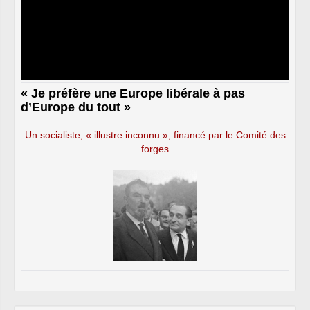
« Je préfère une Europe libérale à pas
d’Europe du tout »
Un socialiste, « illustre inconnu », financé par le Comité des
forges