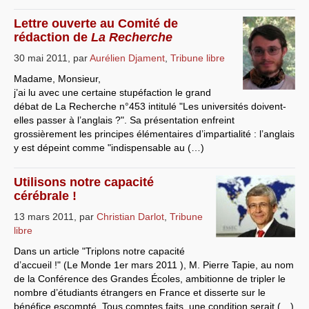
Lettre ouverte au Comité de
rédaction de
La Recherche
30 mai 2011
,
par
Aurélien Djament
,
Tribune libre
Madame, Monsieur,
j’ai lu avec une certaine stupéfaction le grand
débat de La Recherche n°453 intitulé "Les universités doivent-
elles passer à l’anglais ?". Sa présentation enfreint
grossièrement les principes élémentaires d’impartialité : l’anglais
y est dépeint comme "indispensable au (…)
Utilisons notre capacité
cérébrale !
13 mars 2011
,
par
Christian Darlot
,
Tribune
libre
Dans un article "Triplons notre capacité
d’accueil !" (Le Monde 1er mars 2011 ), M. Pierre Tapie, au nom
de la Conférence des Grandes Écoles, ambitionne de tripler le
nombre d’étudiants étrangers en France et disserte sur le
bénéfice escompté. Tous comptes faits, une condition serait (…)