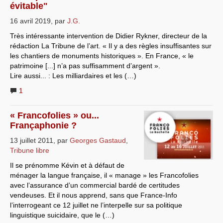
évitable"
Systèmes & société sous contrôle
16 avril 2019
,
par
J.G.
Nouvelles de l’antirépublique
Très intéressante intervention de Didier Rykner, directeur de la
rédaction La Tribune de l’art. « Il y a des règles insuffisantes sur
Crises "Covid-19 & H1N1"
les chantiers de monuments historiques ». En France, « le
patrimoine [...] n’a pas suffisamment d’argent ».
Guerre en Ukraine
Lire aussi... : Les milliardaires et les (…)
1
« Francofolies » ou...
Françaphonie ?
13 juillet 2011
,
par
Georges Gastaud
,
Tribune libre
Il se prénomme Kévin et à défaut de
ménager la langue française, il « manage » les Francofolies
avec l’assurance d’un commercial bardé de certitudes
vendeuses. Et il nous apprend, sans que France-Info
l’interrogeant ce 12 juillet ne l’interpelle sur sa politique
linguistique suicidaire, que le (…)