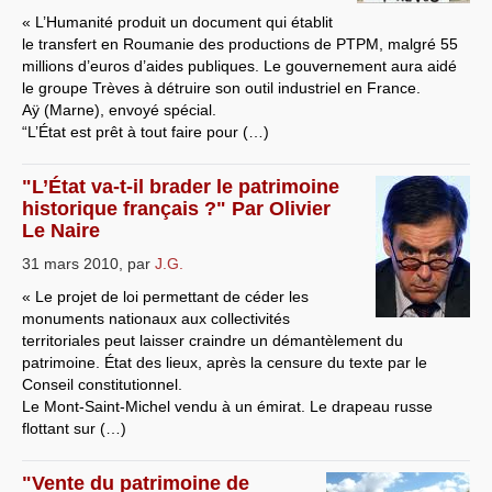
« L’Humanité produit un document qui établit
le transfert en Roumanie des productions de PTPM, malgré 55
millions d’euros d’aides publiques. Le gouvernement aura aidé
le groupe Trèves à détruire son outil industriel en France.
Aÿ (Marne), envoyé spécial.
“L’État est prêt à tout faire pour (…)
"L’État va-t-il brader le patrimoine
historique français ?" Par Olivier
Le Naire
31 mars 2010
,
par
J.G.
« Le projet de loi permettant de céder les
monuments nationaux aux collectivités
territoriales peut laisser craindre un démantèlement du
patrimoine. État des lieux, après la censure du texte par le
Conseil constitutionnel.
Le Mont-Saint-Michel vendu à un émirat. Le drapeau russe
flottant sur (…)
"Vente du patrimoine de