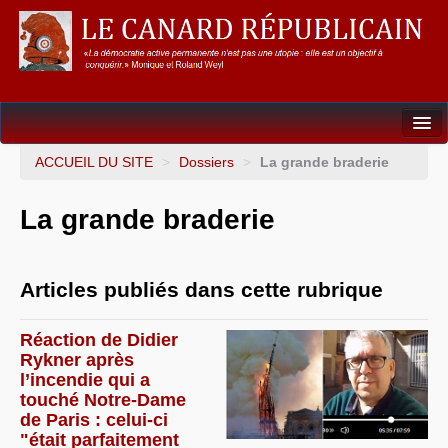
Dossiers
ACCUEIL DU SITE
>
Dossiers
>
La grande braderie
L’Union européenne
La grande braderie
Points de repères
Un éléphant, ça trompe énormément !
Articles publiés dans cette rubrique
Gouvernance mondiale & mondialisation
Réaction de Didier
International
Rykner après
l’incendie qui a
Résistances
touché Notre-Dame
de Paris : celui-ci
L’Empire américain
"était parfaitement