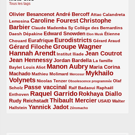
Tous les tags
Olivier Besancenot
André Bercoff
3/5
3/5
2/5
Attac
Calandreta
Caroline Fourest
Christophe
2/5
4/5
Lemosina
Barbier
4/5
2/5
2/5
Claude Mademba Sy
Collège des Bernardins
Edward Snowden
Daesh
2/5
2/5
3/5
1/5
Dépakine
Étienne
Elon Musk
Eurodistricts
2/5
3/5
4/5
2/5
Eurafrique
Chouard
Gérard Araud
Groupe Wagner
Gérard Filoche
4/5
5/5
Hannah Arendt
Jean Coutrot
5/5
2/5
4/5
Institut Iliade
Jean Hennessy
4/5
3/5
Jordan Bardella
La famille
Manon Aubry
2/5
2/5
5/5
Maria Corina
Baylet
Louis Aliot
Mykhailo
Machado
3/5
2/5
1/5
Mathieu Molimard
Mercosur
Volynets
5/5
2/5
1/5
Nicolas Tenzer
Olaf
Obsolescence programmée
Passe vaccinal
2/5
4/5
2/5
Scholz
Raïf Badaoui
Raphaël
Raquel Garrido
Rokhaya Diallo
2/5
5/5
4/5
Enthoven
Thibault Mercier
Rudy Reichstadt
3/5
4/5
2/5
USAID
Walter
Yannick Jadot
2/5
4/5
1/5
Hallstein
Zéromacho