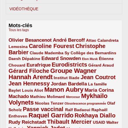
VIDÉOTHÈQUE
Mots-clés
Tous les tags
Olivier Besancenot
André Bercoff
3/5
3/5
2/5
Attac
Calandreta
Caroline Fourest
Christophe
2/5
4/5
Lemosina
Barbier
4/5
2/5
2/5
Claude Mademba Sy
Collège des Bernardins
Edward Snowden
Daesh
2/5
2/5
3/5
1/5
Dépakine
Étienne
Elon Musk
Eurodistricts
2/5
3/5
4/5
2/5
Eurafrique
Chouard
Gérard Araud
Groupe Wagner
Gérard Filoche
4/5
5/5
Hannah Arendt
Jean Coutrot
5/5
2/5
4/5
Institut Iliade
Jean Hennessy
4/5
3/5
Jordan Bardella
La famille
Manon Aubry
2/5
2/5
5/5
Maria Corina
Baylet
Louis Aliot
Mykhailo
Machado
3/5
2/5
1/5
Mathieu Molimard
Mercosur
Volynets
5/5
2/5
1/5
Nicolas Tenzer
Olaf
Obsolescence programmée
Passe vaccinal
2/5
4/5
2/5
Scholz
Raïf Badaoui
Raphaël
Raquel Garrido
Rokhaya Diallo
2/5
5/5
4/5
Enthoven
Thibault Mercier
Rudy Reichstadt
3/5
4/5
2/5
USAID
Walter
Yannick Jadot
2/5
4/5
1/5