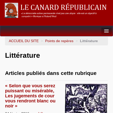
Dossiers
ACCUEIL DU SITE
>
Points de repères
>
Littérature
L’Union européenne
Littérature
Points de repères
Un éléphant, ça trompe énormément !
Articles publiés dans cette rubrique
Gouvernance mondiale & mondialisation
« Selon que vous serez
International
puissant ou misérable,
Les jugements de cour
Résistances
vous rendront blanc ou
noir »
L’Empire américain