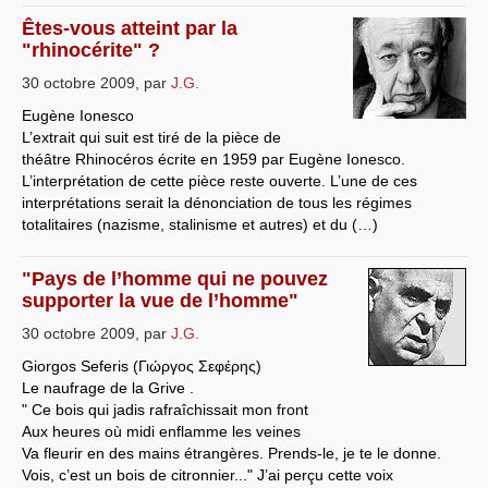
Êtes-vous atteint par la
"rhinocérite" ?
30 octobre 2009
,
par
J.G.
Eugène Ionesco
L’extrait qui suit est tiré de la pièce de
théâtre Rhinocéros écrite en 1959 par Eugène Ionesco.
L’interprétation de cette pièce reste ouverte. L’une de ces
interprétations serait la dénonciation de tous les régimes
totalitaires (nazisme, stalinisme et autres) et du (…)
"Pays de l’homme qui ne pouvez
supporter la vue de l’homme"
30 octobre 2009
,
par
J.G.
Giorgos Seferis (Γιώργος Σεφέρης)
Le naufrage de la Grive .
" Ce bois qui jadis rafraîchissait mon front
Aux heures où midi enflamme les veines
Va fleurir en des mains étrangères. Prends-le, je te le donne.
Vois, c’est un bois de citronnier..." J’ai perçu cette voix