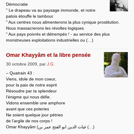
Démocratie
" Le drapeau va au paysage immonde, et notre
patois étouffe le tambour.
" Aux centres nous alimenterons la plus cynique prostitution.
Nous massacrerons les révoltes logiques.
" Aux pays poivrés et détrempés ! - au service des plus
monstreuses exploitations industrielles ou (…)
Omar Khayyâm et la libre pensée
30 octobre 2009
,
par
J.G.
– Quatrain 43 :
Viens, idole de mon coeur,
pour la paix de notre esprit
Résoudre par ta splendeur
l’énigme qui nous défie.
Vidons ensemble une amphore
avant que ces poteries
Ne soient quelque jour pétries
de l’argile de nos corps !
Omar Khayyâm (غياث الدين ابو الفتح عمر بن (…)