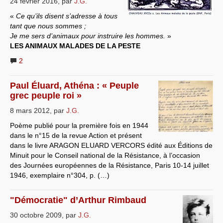
24 février 2016
,
par
J.G.
Systèmes & société sous contrôle
«
Ce qu’ils disent s’adresse à tous
tant que nous sommes ;
Nouvelles de l’antirépublique
Je me sers d’animaux pour instruire les hommes.
»
LES ANIMAUX MALADES DE LA PESTE
Crises "Covid-19 & H1N1"
2
Guerre en Ukraine
Paul Éluard, Athéna : « Peuple
grec peuple roi »
8 mars 2012
,
par
J.G.
Poème publié pour la première fois en 1944
dans le n°15 de la revue Action et présent
dans le livre ARAGON ELUARD VERCORS édité aux Éditions de
Minuit pour le Conseil national de la Résistance, à l’occasion
des Journées européennes de la Résistance, Paris 10-14 juillet
1946, exemplaire n°304, p. (…)
"Démocratie" d’Arthur Rimbaud
30 octobre 2009
,
par
J.G.