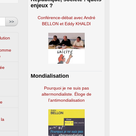
enjeux ?
Conférence-débat avec André
>>
BELLON et Eddy KHALDI
lution
’homme
e
lée
Mondialisation
Pourquoi je ne suis pas
altermondialiste. Éloge de
l’antimondialisation
ge
 la