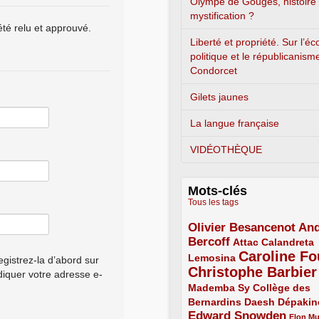
Olympe de Gouges, histoire
mystification ?
été relu et approuvé.
Liberté et propriété. Sur l’é
politique et le républicanism
Condorcet
Gilets jaunes
La langue française
VIDÉOTHÈQUE
Mots-clés
Tous les tags
Olivier Besancenot
And
3/5
Bercoff
3/5
2/5
Attac
Calandreta
Caroline Fo
2/5
4/5
Lemosina
gistrez-la d’abord sur
Christophe Barbier
4/5
ndiquer votre adresse e-
Mademba Sy
2/5
Collège des
Bernardins
2/5
2/5
2/5
Daesh
Dépakin
Edward Snowden
3/5
1/5
Elon M