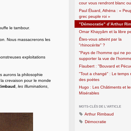
cour vous rendront blanc ou
Paul Éluard, Athéna : « Peu
grec peuple roi »
"Démocratie" d’Arthur R
uffe le tambour.
Omar Khayyâm et la libre p
Êtes-vous atteint par la
tion. Nous massacrerons les
"rhinocérite" ?
"Pays de l’homme qui ne p
monstreuses exploitations
supporter la vue de l’homm
Flaubert : "Bouvard et Pécu
"Tout a changé" : Le temps 
us aurons la philosophie
des poètes
; la crevaison pour le monde
Rimbaud
,
les Illuminations
,
Hugo : Les Châtiments et le
Misérables
MOTS-CLÉS DE L'ARTICLE
Arthur Rimbaud
Démocratie