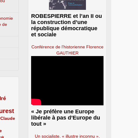
 ou
ROBESPIERRE et l’an II ou
conomie
la construction d’une
e de
république démocratique
et sociale
Conférence de l’historienne Florence
GAUTHIER
ré
urest
« Je préfère une Europe
libérale à pas d’Europe du
Claude
tout »
e
Un socialiste, « illustre inconnu »,
usk