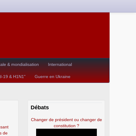
le & mondialisation
International
id-19 & H1N1"
Guerre en Ukraine
Débats
Changer de président ou changer de
constitution ?
ssant
s de