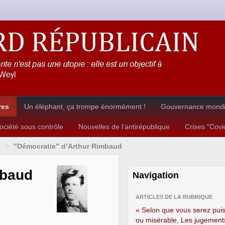
res
Un éléphant, ça trompe énormément !
Gouvernance mondia
ciété sous contrôle
Nouvelles de l’antirépublique
Crises "Cov
e
>
"Démocratie" d’Arthur Rimbaud
mbaud
Navigation
ARTICLES DE LA RUBRIQUE
« Selon que vous serez pui
ou misérable, Les jugement