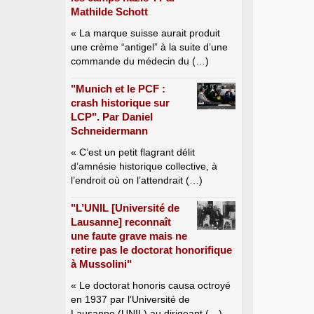
Mathilde Schott
« La marque suisse aurait produit
une crème “antigel” à la suite d’une
commande du médecin du (…)
"Munich et le PCF :
crash historique sur
LCP". Par Daniel
Schneidermann
« C’est un petit flagrant délit
d’amnésie historique collective, à
l’endroit où on l’attendrait (…)
"L’UNIL [Université de
Lausanne] reconnaît
une faute grave mais ne
retire pas le doctorat honorifique
à Mussolini"
« Le doctorat honoris causa octroyé
en 1937 par l’Université de
Lausanne (UNIL) au dirigeant (…)