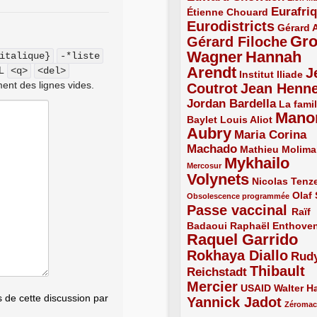
Eurafri
Étienne Chouard
2/5
3/5
Eurodistricts
4/5
2/5
Gérard 
Gr
Gérard Filoche
4/5
Wagner
Hannah
italique}
-*liste
5/5
Arendt
ML
<q>
<del>
J
5/5
2/5
Institut Iliade
ent des lignes vides.
Coutrot
Jean Henn
4/5
4/5
Jordan Bardella
3/5
La famil
Mano
2/5
2/5
Baylet
Louis Aliot
Aubry
5/5
Maria Corina
Machado
3/5
2/5
Mathieu Molima
Mykhailo
1/5
Mercosur
Volynets
5/5
2/5
Nicolas Tenz
1/5
2/5
Olaf
Obsolescence programmée
Passe vaccinal
4/5
Raïf
Badaoui
2/5
2/5
Raphaël Enthove
Raquel Garrido
5/5
Rokhaya Diallo
4/5
Rud
Thibault
Reichstadt
3/5
Mercier
4/5
2/5
2/5
USAID
Walter Ha
de cette discussion par
Yannick Jadot
4/5
1/5
Zéroma