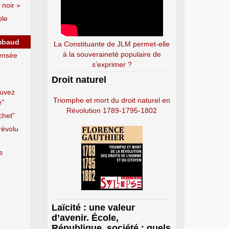
 noir »
ple
imbaud
La Constituante de JLM permet-elle
à la souveraineté populaire de
ensée
s’exprimer ?
Droit naturel
ouvez
Triomphe et mort du droit naturel en
e"
Révolution 1789-1795-1802
chet"
révolu
s
Laïcité : une valeur
d’avenir. École,
République, société : quels