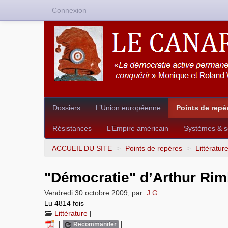
Connexion
Dossiers
L’Union européenne
Points de repè
Résistances
L’Empire américain
Systèmes & so
ACCUEIL DU SITE
>
Points de repères
>
Littératur
"Démocratie" d’Arthur Ri
Vendredi 30 octobre 2009
,
par
J.G.
Lu 4814 fois
Littérature
|
|
|
Recommander