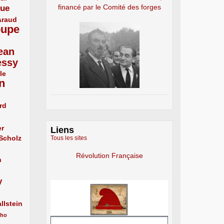
financé par le Comité des forges
que
Araud
oupe
ean
essy
le
n
rd
er
Liens
 Scholz
Tous les sites
Révolution Française
n
y
llstein
cho