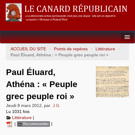
Dossiers
ACCUEIL DU SITE
>
Points de repères
>
Littérature
>
Paul Éluard, Athéna : « Peuple grec peuple roi »
L’Union européenne
Paul Éluard,
Points de repères
Athéna : « Peuple
Un éléphant, ça trompe énormément !
grec peuple roi »
Gouvernance mondiale & mondialisation
Jeudi 8 mars 2012
,
par
J.G.
International
Lu 1031 fois
Littérature
|
Résistances
|
|
Recommander
L’Empire américain