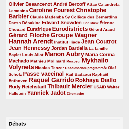
Olivier Besancenot
André Bercoff
3/5
3/5
2/5
Attac
Calandreta
Caroline Fourest
Christophe
2/5
4/5
Lemosina
Barbier
4/5
2/5
2/5
Claude Mademba Sy
Collège des Bernardins
Edward Snowden
Daesh
2/5
2/5
3/5
1/5
Dépakine
Étienne
Elon Musk
Eurodistricts
2/5
3/5
4/5
2/5
Eurafrique
Chouard
Gérard Araud
Groupe Wagner
Gérard Filoche
4/5
5/5
Hannah Arendt
Jean Coutrot
5/5
2/5
4/5
Institut Iliade
Jean Hennessy
4/5
3/5
Jordan Bardella
La famille
Manon Aubry
2/5
2/5
5/5
Maria Corina
Baylet
Louis Aliot
Mykhailo
Machado
3/5
2/5
1/5
Mathieu Molimard
Mercosur
Volynets
5/5
2/5
1/5
Nicolas Tenzer
Olaf
Obsolescence programmée
Passe vaccinal
2/5
4/5
2/5
Scholz
Raïf Badaoui
Raphaël
Raquel Garrido
Rokhaya Diallo
2/5
5/5
4/5
Enthoven
Thibault Mercier
Rudy Reichstadt
3/5
4/5
2/5
USAID
Walter
Yannick Jadot
2/5
4/5
1/5
Hallstein
Zéromacho
Débats