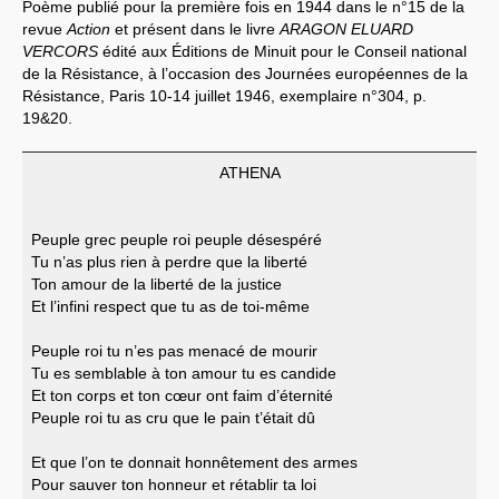
Poème publié pour la première fois en 1944 dans le n°15 de la
revue
Action
et présent dans le livre
ARAGON ELUARD
Systèmes & société sous contrôle
VERCORS
édité aux Éditions de Minuit pour le Conseil national
de la Résistance, à l’occasion des Journées européennes de la
Nouvelles de l’antirépublique
Résistance, Paris 10-14 juillet 1946, exemplaire n°304, p.
19&20.
Crises "Covid-19 & H1N1"
Guerre en Ukraine
ATHENA
Peuple grec peuple roi peuple désespéré
Tu n’as plus rien à perdre que la liberté
Ton amour de la liberté de la justice
Et l’infini respect que tu as de toi-même
Peuple roi tu n’es pas menacé de mourir
Tu es semblable à ton amour tu es candide
Et ton corps et ton cœur ont faim d’éternité
Peuple roi tu as cru que le pain t’était dû
Et que l’on te donnait honnêtement des armes
Pour sauver ton honneur et rétablir ta loi