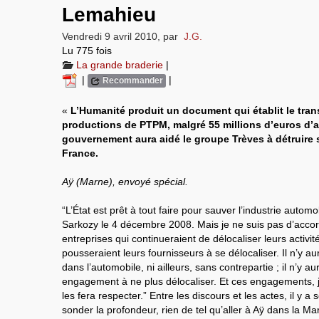
Lemahieu
Vendredi 9 avril 2010
,
par
J.G.
Lu 775 fois
La grande braderie
|
|
|
Recommander
«
L’Humanité produit un document qui établit le tra
productions de PTPM, malgré 55 millions d’euros d’a
gouvernement aura aidé le groupe Trèves à détruire s
France.
Aÿ (Marne), envoyé spécial.
“L’État est prêt à tout faire pour sauver l’industrie automo
Sarkozy le 4 décembre 2008. Mais je ne suis pas d’accor
entreprises qui continueraient de délocaliser leurs activit
pousseraient leurs fournisseurs à se délocaliser. Il n’y a
dans l’automobile, ni ailleurs, sans contrepartie ; il n’y a
engagement à ne plus délocaliser. Et ces engagements, je
les fera respecter.” Entre les discours et les actes, il y a
sonder la profondeur, rien de tel qu’aller à Aÿ dans la M