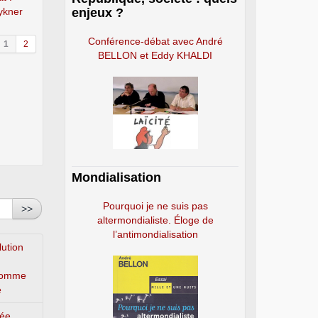
Rykner
enjeux ?
Conférence-débat avec André
1
2
BELLON et Eddy KHALDI
Mondialisation
Pourquoi je ne suis pas
>>
altermondialiste. Éloge de
l’antimondialisation
lution
’homme
e
lée