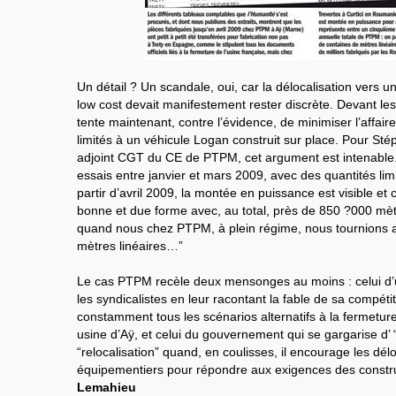
Un détail ? Un scandale, oui, car la délocalisation vers 
low cost devait manifestement rester discrète. Devant les 
tente maintenant, contre l’évidence, de minimiser l’affair
limités à un véhicule Logan construit sur place. Pour St
adjoint CGT du CE de PTPM, cet argument est intenable. “
essais entre janvier et mars 2009, avec des quantités lim
partir d’avril 2009, la montée en puissance est visible et
bonne et due forme avec, au total, près de 850 ?000 mètr
quand nous chez PTPM, à plein régime, nous tournions a
mètres linéaires…”
Le cas PTPM recèle deux mensonges au moins : celui d’
les syndicalistes en leur racontant la fable de sa compétit
constamment tous les scénarios alternatifs à la fermetur
usine d’Aÿ, et celui du gouvernement qui se gargarise d’ “
“relocalisation” quand, en coulisses, il encourage les dél
équipementiers pour répondre aux exigences des const
Lemahieu