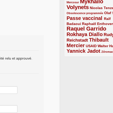
Mykhailo
1/5
Mercosur
Volynets
5/5
2/5
Nicolas Tenz
1/5
2/5
Olaf
Obsolescence programmée
Passe vaccinal
4/5
Raïf
Badaoui
2/5
2/5
Raphaël Enthove
Raquel Garrido
5/5
Rokhaya Diallo
4/5
Rud
Thibault
Reichstadt
3/5
Mercier
4/5
2/5
2/5
USAID
Walter Ha
Yannick Jadot
4/5
1/5
Zéroma
été relu et approuvé.