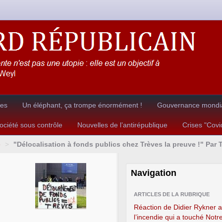
res
Un éléphant, ça trompe énormément !
Gouvernance mondia
ciété sous contrôle
Nouvelles de l’antirépublique
Crises "Cov
e
>
"Délocalisation à fonds publics chez Trèves la preuve !" Pa
Navigation
ARTICLES DE LA RUBRIQUE
Réaction de Didier Rykner 
l’incendie qui a touché Not