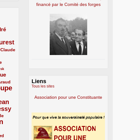
financé par le Comité des forges
ré
urest
Claude
e
usk
que
Liens
Araud
oupe
Tous les sites
Association pour une Constituante
ean
essy
le
n
rd