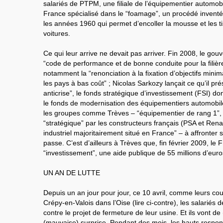
salariés de PTPM, une filiale de l’équipementier automobi
France spécialisé dans le “foamage”, un procédé inventé
les années 1960 qui permet d’encoller la mousse et les t
voitures.
Ce qui leur arrive ne devait pas arriver. Fin 2008, le gou
“code de performance et de bonne conduite pour la filiè
notamment la “renonciation à la fixation d’objectifs mini
les pays à bas coût” ; Nicolas Sarkozy lançait ce qu’il 
anticrise”, le fonds stratégique d’investissement (FSI) do
le fonds de modernisation des équipementiers automobile
les groupes comme Trèves – “équipementier de rang 1”
“stratégique” par les constructeurs français (PSA et Renau
industriel majoritairement situé en France” – à affronter
passe. C’est d’ailleurs à Trèves que, fin février 2009, l
“investissement”, une aide publique de 55 millions d’euro
UN AN DE LUTTE
Depuis un an jour pour jour, ce 10 avril, comme leurs c
Crépy-en-Valois dans l’Oise (lire ci-contre), les salarié
contre le projet de fermeture de leur usine. Et ils vont d
(mauvaise) surprise. Pendant des mois, les hauts resp