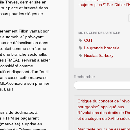
le Trèves, dernier site en
toujours plus !" Par Didier 
 sur place et breveté dans
issus pour les sièges de
vernement Fillon vantait son
MOTS-CLÉS DE L'ARTICLE
re automobile” prévoyant
CGT
maux de délocalisation dans
La grande braderie
présentait comme son “arme
nt une branche sectorielle,
Nicolas Sarkozy
s (FMEA), servirait à aider
, considéré comme
lt) et disposant d’un “outil
Rechercher :
 sans casse cette mauvaise
e FMEA consacre son premier
s. Las !
Critique du concept de “révo
bourgeoise” appliqué aux
ousins de Sodimatex à
Révolutions des droits de l
s de PTPM se bagarrent
et du citoyen du XVIIIe siècl
e (mauvaise) surprise en
Manifeste pour une Assemb
onsables de Trèves comme