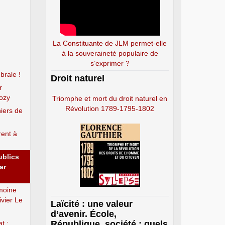
La Constituante de JLM permet-elle
à la souveraineté populaire de
s’exprimer ?
brale !
Droit naturel
r
kozy
Triomphe et mort du droit naturel en
Révolution 1789-1795-1802
hiers de
rent à
ublics
ar
imoine
ivier Le
Laïcité : une valeur
d’avenir. École,
t :
République, société : quels