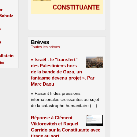
er
 Scholz
n
y
Brèves
Toutes les brèves
llstein
« Israël : le "transfert"
cho
des Palestiniens hors
de la bande de Gaza, un
fantasme devenu projet ». Par
Marc Daou
« Faisant fi des pressions
internationales croissantes au sujet
de la catastrophe humanitaire (…)
Réponse à Clément
Viktorovitch et Raquel
Garrido sur la Constituante avec
tirage au sort