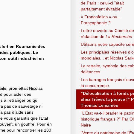
de Paris : celui-ci "était
parfaitement évitable"
« Francofolies » ou...
Françaphonie ?
Lettre ouverte au Comité de
rédaction de
La Recherche
Utilisons notre capacité céré
nsfert en Roumanie des
Les principales réserves d’o
ides publiques. Le
mondiales... et Nicolas Sar
on outil industriel en
La retraite, symbole des ca
doléances
Les barrages français s’ouv
la concurrence
bile, promettait Nicolas
"Délocalisation à fonds p
d pour aider des
chez Trèves la preuve !" P
és à l’étranger ou qui
Thomas Lemahieu
ura pas de sauvetage ni
ura pas d’aide sans
"L’État va-t-il brader le patr
 vous garantis que l’État
historique français ?" Par Ol
 souvent, un gouffre. Pour en
Naire
arne pour rencontrer les 130
"Vente du patrimoine de l’Éta