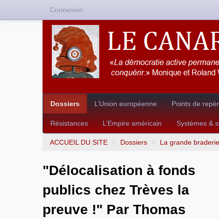
Connexion
Dossiers
L’Union européenne
Points de repè
Résistances
L’Empire américain
Systèmes & so
ACCUEIL DU SITE
>
Dossiers
>
La grande braderi
"Délocalisation à fonds
publics chez Trèves la
preuve !" Par Thomas