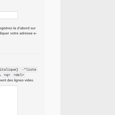
gistrez-la d’abord sur
ndiquer votre adresse e-
italique}
-*liste
ML
<q>
<del>
ent des lignes vides.