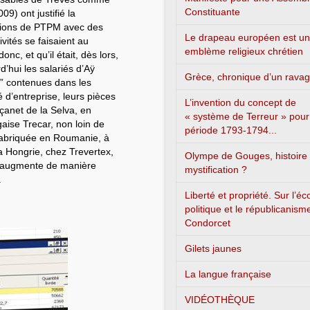
Constituante
9) ont justifié la
uctions de PTPM avec des
Le drapeau européen est un
vités se faisaient au
emblème religieux chrétien
c, et qu’il était, dès lors,
d’hui les salariés d’Aÿ
Grèce, chronique d’un rava
s” contenues dans les
 d’entreprise, leurs pièces
L’invention du concept de
açanet de la Selva, en
« système de Terreur » pour
aise Trecar, non loin de
période 1793-1794...
 fabriquée en Roumanie, à
la Hongrie, chez Trevertex,
Olympe de Gouges, histoire
t augmente de manière
mystification ?
.
Liberté et propriété. Sur l’é
politique et le républicanism
Condorcet
Gilets jaunes
La langue française
VIDÉOTHÈQUE