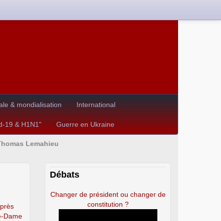
le & mondialisation
International
id-19 & H1N1"
Guerre en Ukraine
r Thomas Lemahieu
Débats
Changer de président ou changer de
constitution ?
après
re-Dame