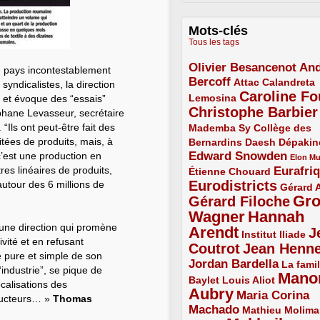
Mots-clés
Tous les tags
Olivier Besancenot
And
3/5
un pays incontestablement
Bercoff
3/5
2/5
Attac
Calandreta
syndicalistes, la direction
Caroline Fo
2/5
4/5
Lemosina
e et évoque des “essais”
Christophe Barbier
4/5
éphane Levasseur, secrétaire
Ils ont peut-être fait des
Mademba Sy
2/5
Collège des
itées de produits, mais, à
Bernardins
2/5
2/5
2/5
Daesh
Dépakin
Edward Snowden
 c’est une production en
3/5
1/5
Elon M
es linéaires de produits,
Eurafri
Étienne Chouard
2/5
3/5
Eurodistricts
utour des 6 millions de
4/5
2/5
Gérard 
Gr
Gérard Filoche
4/5
Wagner
Hannah
5/5
une direction qui promène
Arendt
J
5/5
2/5
Institut Iliade
ivité et en refusant
Coutrot
Jean Henn
4/5
4/5
e pure et simple de son
Jordan Bardella
3/5
La famil
industrie”, se pique de
Mano
2/5
2/5
Baylet
Louis Aliot
ocalisations des
Aubry
5/5
Maria Corina
ructeurs… »
Thomas
Machado
3/5
2/5
Mathieu Molima