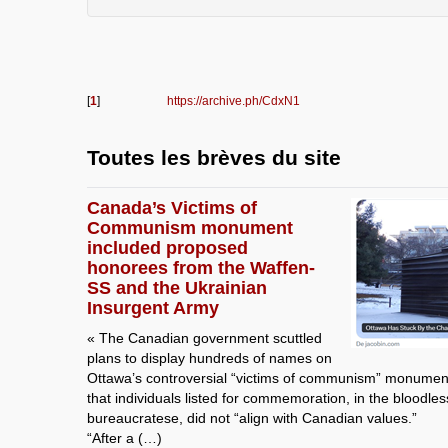
[
1
]
https://archive.ph/CdxN1
Toutes les brèves du site
Canada’s Victims of
Communism monument
included proposed
honorees from the Waffen-
SS and the Ukrainian
Insurgent Army
« The Canadian government scuttled
plans to display hundreds of names on
Ottawa’s controversial “victims of communism” monument,
that individuals listed for commemoration, in the bloodles
bureaucratese, did not “align with Canadian values.”
“After a (…)