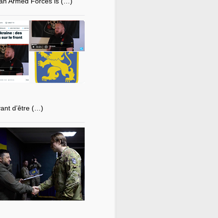
ian Armed Forces is (…)
vant d’être (…)