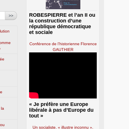
ROBESPIERRE et l’an II ou
>>
la construction d’une
république démocratique
lution
et sociale
’homme
Conférence de l’historienne Florence
e
GAUTHIER
lée
ge
« Je préfère une Europe
 la
libérale à pas d’Europe du
tout »
 ou
Un socialiste, « illustre inconnu »,