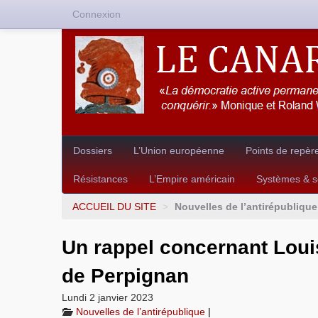
Connexion
Dossiers
L’Union européenne
Points de repèr
Résistances
L’Empire américain
Systèmes & so
ACCUEIL DU SITE
>
Nouvelles de l’antirépublique
Un rappel concernant Louis
de Perpignan
Lundi 2 janvier 2023
Nouvelles de l’antirépublique
|