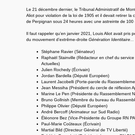
Le 21 décembre dernier, le Tribunal Administratif de Mon
Aliot pour violation de la loi de 1905 et il devait retirer l
de Perpignan sous 24 heures avec une astreinte de 100 e
Il faut rappeler qu’en janvier 2021, Louis Aliot avait pris p
du mouvement d’extrême-droite
Génération Identitaire
..
Stéphane Ravier (Sénateur)
Raphaël Stainville (Rédacteur en chef du service 
Actuelles)
Julien Rochedy (Écrivain)
Jordan Bardella (Député Européen)
Laurent Jacobelli (Porte-parole du Rassembleme
Jean Messiha (Président du cercle de réflexion A
Marine Le Pen (Présidente du Rassemblement Na
Bruno Gollnish (Membre du bureau du Rassembl
Philippe Olivier (Député Européen)
André Bercoff (Animateur sur Sud Radio)
Éléonore Bez (Vice-Présidente du Groupe RN P
Paul-Marie Coûteaux (Écrivain)
Martial Bild (Directeur Général de TV Liberté)