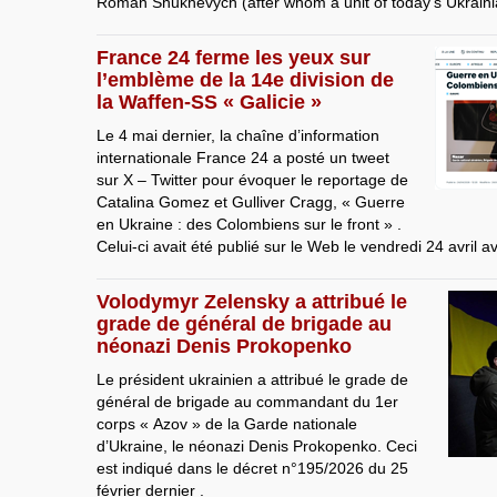
Roman Shukhevych (after whom a unit of today’s Ukrain
France 24 ferme les yeux sur
l’emblème de la 14e division de
la Waffen-SS « Galicie »
Le 4 mai dernier, la chaîne d’information
internationale France 24 a posté un tweet
sur X – Twitter pour évoquer le reportage de
Catalina Gomez et Gulliver Cragg, « Guerre
en Ukraine : des Colombiens sur le front » .
Celui-ci avait été publié sur le Web le vendredi 24 avril a
Volodymyr Zelensky a attribué le
grade de général de brigade au
néonazi Denis Prokopenko
Le président ukrainien a attribué le grade de
général de brigade au commandant du 1er
corps « Azov » de la Garde nationale
d’Ukraine, le néonazi Denis Prokopenko. Ceci
est indiqué dans le décret n°195/2026 du 25
février dernier .