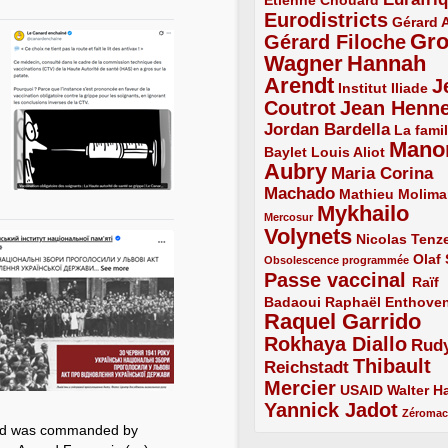
Étienne Chouard
2/5
3/5
Eurodistricts
4/5
2/5
Gérard 
Gr
Gérard Filoche
4/5
Wagner
Hannah
5/5
Arendt
J
5/5
2/5
Institut Iliade
Coutrot
Jean Henn
4/5
4/5
Jordan Bardella
3/5
La famil
Mano
2/5
2/5
Baylet
Louis Aliot
Aubry
5/5
Maria Corina
Machado
3/5
2/5
Mathieu Molima
Mykhailo
1/5
Mercosur
Volynets
5/5
2/5
Nicolas Tenz
1/5
2/5
Olaf
Obsolescence programmée
Passe vaccinal
4/5
Raïf
Badaoui
2/5
2/5
Raphaël Enthove
Raquel Garrido
5/5
Rokhaya Diallo
4/5
Rud
Thibault
Reichstadt
3/5
Mercier
4/5
2/5
2/5
USAID
Walter Ha
Yannick Jadot
4/5
1/5
Zéroma
and was commanded by