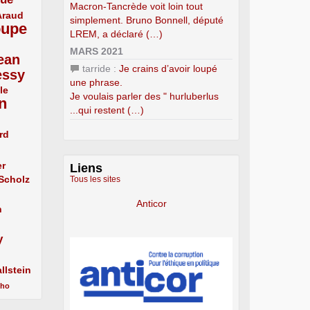
Macron-Tancrède voit loin tout
Araud
simplement. Bruno Bonnell, député
oupe
LREM, a déclaré (…)
MARS 2021
ean
tarride :
Je crains d’avoir loupé
essy
une phrase.
le
Je voulais parler des " hurluberlus
n
...qui restent (…)
rd
er
Liens
 Scholz
Tous les sites
Anticor
n
y
llstein
cho