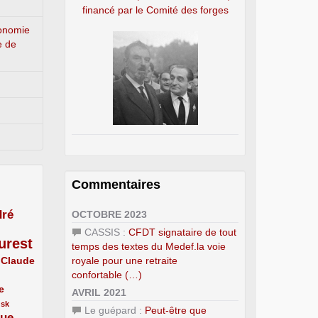
financé par le Comité des forges
conomie
e de
Commentaires
ré
OCTOBRE 2023
CASSIS :
CFDT signataire de tout
urest
temps des textes du Medef.la voie
royale pour une retraite
Claude
confortable (…)
e
AVRIL 2021
usk
Le guépard :
Peut-être que
que