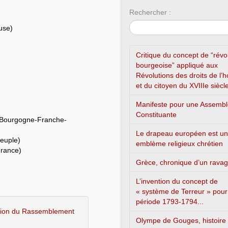
Rechercher :
use)
Critique du concept de “révo
bourgeoise” appliqué aux
Révolutions des droits de l
et du citoyen du XVIIIe siècl
Manifeste pour une Assemb
Constituante
n Bourgogne-Franche-
Le drapeau européen est un
Peuple)
emblème religieux chrétien
France)
Grèce, chronique d’un rava
L’invention du concept de
« système de Terreur » pour
période 1793-1794...
ation du Rassemblement
Olympe de Gouges, histoire