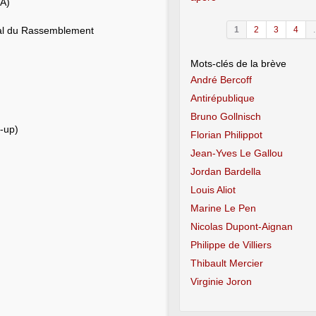
CA)
al du Rassemblement
1
2
3
4
.
Mots-clés de la brève
André Bercoff
Antirépublique
Bruno Gollnisch
t-up)
Florian Philippot
Jean-Yves Le Gallou
Jordan Bardella
Louis Aliot
Marine Le Pen
Nicolas Dupont-Aignan
Philippe de Villiers
Thibault Mercier
Virginie Joron