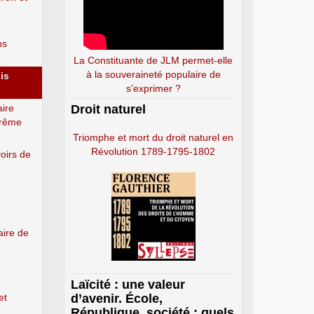
ns
La Constituante de JLM permet-elle
à la souveraineté populaire de
is
s’exprimer ?
ire
Droit naturel
trême
Triomphe et mort du droit naturel en
Révolution 1789-1795-1802
oirs de
aire de
Laïcité : une valeur
et
d’avenir. École,
République, société : quels