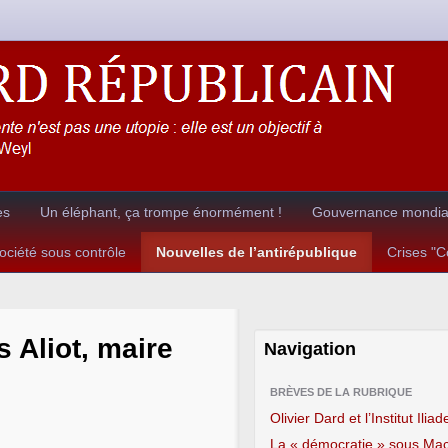
es
Un éléphant, ça trompe énormément !
Gouvernance mondial
ciété sous contrôle
Nouvelles de l’antirépublique
Crises "
 Aliot, maire
Navigation
BRÈVES DE LA RUBRIQUE
Olivier Dard et l’Institut Iliad
La « démocratie » sous Mac