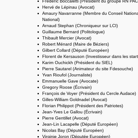
Frédéric Boccaletti (Président du groupe RN PA
Hervé de Lépinau (Avocat)
Amaury Navarranne (Membre du Conseil Nation
National)
Arnaud Stephan (Chroniqueur sur LCI)
Guillaume Bernard (Politologue)
Thibault Mercier (Avocat)
Robert Ménard (Maire de Béziers)
Gilbert Collard (Député Européen)
Florent de Kersauson (Investisseur dans les star
Karim Ouchickh (Président du SIEL)
Pierre Sautarel (Animateur du site Fdesouche)
Yvan Rioufol (Journaliste)
Emmanuelle Gave (Avocate)
Gregory Roose (Écrivain)
François de Voyer (Président du Cercle Audace)
Gilles-William Goldnadel (Avocat)
Florian Philippot (Président des Patriotes)
Jean-Yves Le Gallou (Écrivain)
Pierre Gentillet (Avocat)
Jean-Lin Lacapelle (Député Européen)
Nicolas Bay (Député Européen)
Virginie Joron (Députée Européen)