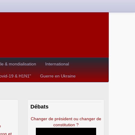
e & mondialisation
International
Covid-19 & H1N1"
Guerre en Ukraine
Débats
Changer de président ou changer de
constitution ?
e
ron et