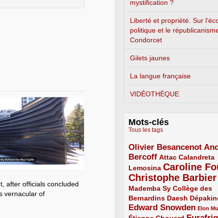
mystification ?
Liberté et propriété. Sur l’é
politique et le républicanism
Condorcet
Gilets jaunes
La langue française
VIDÉOTHÈQUE
Mots-clés
Tous les tags
Olivier Besancenot
And
3/5
Bercoff
3/5
2/5
Attac
Calandreta
Caroline Fo
2/5
4/5
Lemosina
Christophe Barbier
4/5
 after officials concluded
Mademba Sy
2/5
Collège des
s vernacular of
Bernardins
2/5
2/5
2/5
Daesh
Dépakin
Edward Snowden
3/5
1/5
Elon M
Eurafri