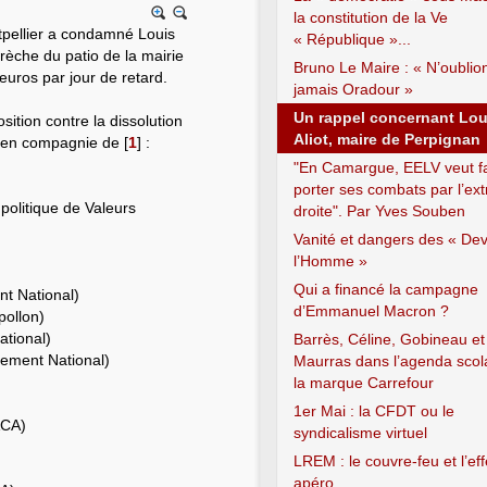
la constitution de la Ve
tpellier a condamné Louis
« République »...
a crèche du patio de la mairie
Bruno Le Maire : « N’oublio
uros par jour de retard.
jamais Oradour »
Un rappel concernant Lou
osition contre la dissolution
Aliot, maire de Perpignan
. en compagnie de
[
1
]
:
"En Camargue, EELV veut fa
porter ses combats par l’ex
politique de Valeurs
droite". Par Yves Souben
Vanité et dangers des « Dev
l’Homme »
Qui a financé la campagne
nt National)
d’Emmanuel Macron ?
pollon)
tional)
Barrès, Céline, Gobineau et
ement National)
Maurras dans l’agenda scol
la marque Carrefour
1er Mai : la CFDT ou le
ACA)
syndicalisme virtuel
LREM : le couvre-feu et l’eff
apéro