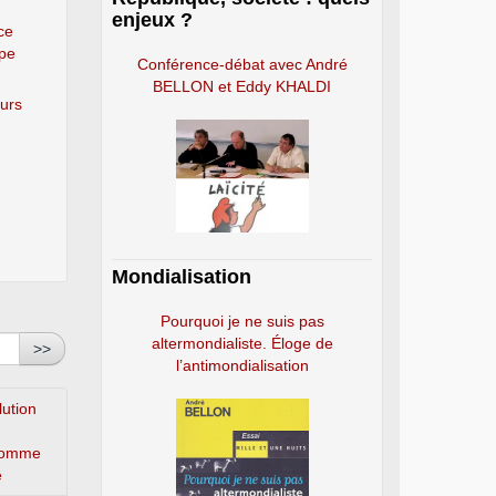
enjeux ?
ce
ope
Conférence-débat avec André
BELLON et Eddy KHALDI
eurs
Mondialisation
Pourquoi je ne suis pas
altermondialiste. Éloge de
>>
l’antimondialisation
lution
’homme
e