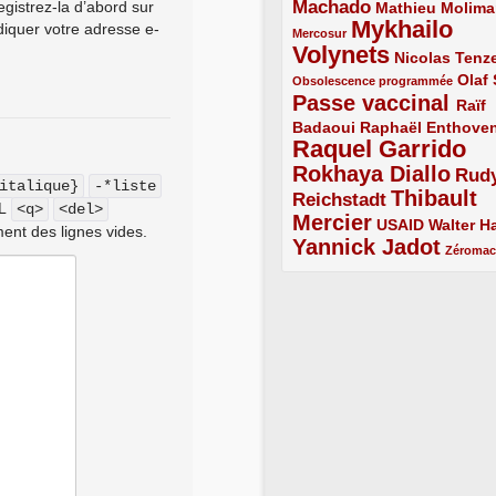
Machado
gistrez-la d’abord sur
3/5
2/5
Mathieu Molima
Mykhailo
ndiquer votre adresse e-
1/5
Mercosur
Volynets
5/5
2/5
Nicolas Tenz
1/5
2/5
Olaf
Obsolescence programmée
Passe vaccinal
4/5
Raïf
Badaoui
2/5
2/5
Raphaël Enthove
Raquel Garrido
5/5
Rokhaya Diallo
4/5
Rud
italique}
-*liste
Thibault
Reichstadt
3/5
ML
<q>
<del>
Mercier
4/5
2/5
2/5
USAID
Walter Ha
ent des lignes vides.
Yannick Jadot
4/5
1/5
Zéroma