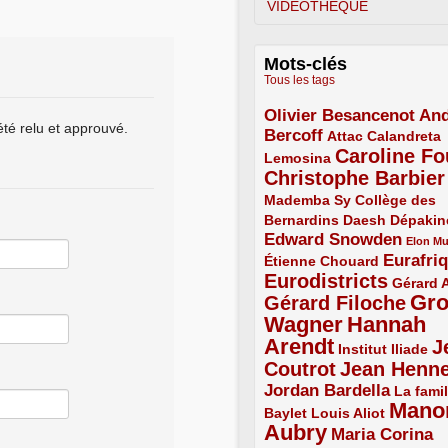
VIDÉOTHÈQUE
Mots-clés
Tous les tags
Olivier Besancenot
And
3/5
été relu et approuvé.
Bercoff
3/5
2/5
Attac
Calandreta
Caroline Fo
2/5
4/5
Lemosina
Christophe Barbier
4/5
Mademba Sy
2/5
Collège des
Bernardins
2/5
2/5
2/5
Daesh
Dépakin
Edward Snowden
3/5
1/5
Elon M
Eurafri
Étienne Chouard
2/5
3/5
Eurodistricts
4/5
2/5
Gérard 
Gr
Gérard Filoche
4/5
Wagner
Hannah
5/5
Arendt
J
5/5
2/5
Institut Iliade
Coutrot
Jean Henn
4/5
4/5
Jordan Bardella
3/5
La famil
Mano
2/5
2/5
Baylet
Louis Aliot
Aubry
5/5
Maria Corina