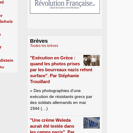
rd
er
 Scholz
n
Brèves
Toutes les brèves
y
"Exécution en Grèce :
llstein
quand les photos prises
cho
par les bourreaux nazis refont
surface". Par Stéphanie
Trouillard
« Des photographies d’une
exécution de résistants grecs par
des soldats allemands en mai
1944 (…)
"Une crème Weleda
aurait été testée dans
les camps nazis". Par