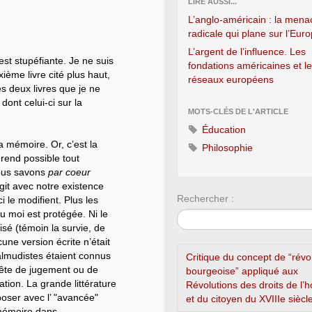
LIRE AUSSI...
L’anglo-américain : la mena
radicale qui plane sur l’Eur
L’argent de l’influence. Les
est stupéfiante. Je ne suis
fondations américaines et l
ème livre cité plus haut,
réseaux européens
s deux livres que je ne
ont celui-ci sur la
MOTS-CLÉS DE L'ARTICLE
Éducation
a mémoire. Or, c’est la
Philosophie
rend possible tout
nous savons
par coeur
git avec notre existence
Rechercher :
 le modifient. Plus les
u moi est protégée. Ni le
sé (témoin la survie, de
ne version écrite n’était
talmudistes étaient connus
Critique du concept de “révo
uête de jugement ou de
bourgeoise” appliqué aux
ation. La grande littérature
Révolutions des droits de l
ser avec l’ "avancée"
et du citoyen du XVIIIe siècl
 mémoire dans