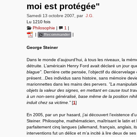
moi est protégée"
Samedi 13 octobre 2007
,
par
J.G.
Lu 1210 fois
Philosophie
|
1
|
|
|
Recommander
George Steiner
Dans le monde d’aujourd’hui, à tous les niveaux, la mémo
détruite. L’américain Henry Ford avait déclaré un jour q
blague"
. Derrière cette pensée, l’objectif du décervela
présent...Des individus sans histoire, sans mémoire devi
marionnettes dans les mains des pervers.
"La manipulati
objets la valeur des signes, en mettant en cause tout trava
à un non-sens généralisé, base même de la position nihilist
induit chez sa victime."
[
1
]
En 2005, par un pur hasard, j’ai découvert l’existence d’
Steiner. Philosophe, mathématicien, maîtrisant le latin et 
parfaitement cinq langues (allemand, français, anglais, ital
interventions fut un délice et m’a incité à lire deux de ses 