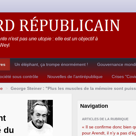
res
Un éléphant, ça trompe énormément !
Gouvernance mondia
ciété sous contrôle
Nouvelles de l’antirépublique
Crises "Cov
ie
>
George Steiner : "Plus les muscles de la mémoire sont puiss
Navigation
nt
ARTICLES DE LA RUBRIQUE
« Il se confirme donc bien q
é du
pour Arendt, il n’y a pas d’ég