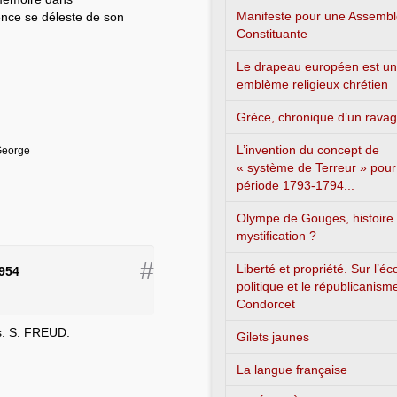
Manifeste pour une Assemb
ence se déleste de son
Constituante
Le drapeau européen est un
emblème religieux chrétien
Grèce, chronique d’un rava
L’invention du concept de
 George
« système de Terreur » pour
période 1793-1794...
Olympe de Gouges, histoire
mystification ?
#
Liberté et propriété. Sur l’é
954
politique et le républicanism
Condorcet
s. S. FREUD.
Gilets jaunes
La langue française