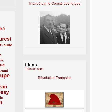
financé par le Comité des forges
ré
urest
Claude
e
usk
Liens
que
Tous les sites
Araud
oupe
Révolution Française
ean
essy
le
n