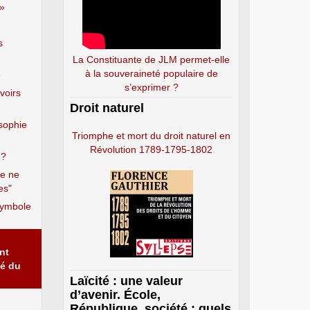
 »
s
La Constituante de JLM permet-elle
à la souveraineté populaire de
e
s’exprimer ?
voirs
Droit naturel
osophie
Triomphe et mort du droit naturel en
Révolution 1789-1795-1802
 ?
de ne
es"
symbole
nt
té du
Laïcité : une valeur
d’avenir. École,
République, société : quels