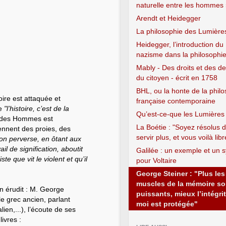
naturelle entre les hommes
Arendt et Heidegger
La philosophie des Lumière
Heidegger, l’introduction du
nazisme dans la philosophi
Mably - Des droits et des de
du citoyen - écrit en 1758
BHL, ou la honte de la phil
ire est attaquée et
française contemporaine
ue
"l’histoire, c’est de la
Qu’est-ce-que les Lumières
ge des Hommes est
La Boétie : "Soyez résolus 
ennent des proies, des
servir plus, et vous voilà libr
on perverse, en ôtant aux
il de signification, aboutit
Galilée : un exemple et un 
e que vit le violent et qu’il
pour Voltaire
George Steiner : "Plus les
muscles de la mémoire so
un érudit : M. George
puissants, mieux l’intégri
le grec ancien, parlant
moi est protégée"
ien,...), l’écoute de ses
livres :