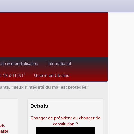
le & mondialisation
International
id-19 & H1N1"
Guerre en Ukraine
ants, mieux l’intégrité du moi est protégée"
Débats
Changer de président ou changer de
constitution ?
ue,
alité