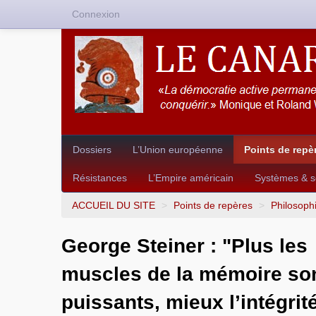
Connexion
Dossiers
L’Union européenne
Points de repè
Résistances
L’Empire américain
Systèmes & so
ACCUEIL DU SITE
>
Points de repères
>
Philosoph
George Steiner : "Plus les
muscles de la mémoire so
puissants, mieux l’intégrit