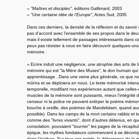
–
"Maîtres et disciples"
, éditions Gallimard, 2003
–
"Une certaine idée de l’Europe"
, Actes Sud, 2005
Dans ces derniers, la densité de la réflexion et du savoir 
pas d’accord avec l’ensemble de ses propos dans le deuxi
mais il existe tellement de passages intéressants dans ce
peux pas résister à vous en faire découvrir quelques-uns d
mémoire :
« Ecrire induit une négligence, une atrophie des arts de l
mémoire qui est "la Mère des Muses", le don humain qui 
apprentissage...Dans une veine plus générale, ce que 
mûrira et se déploiera en nous. Le texte mémorisé intera
temporelle, modifiant nos expériences autant que celles-ci
muscles de la mémoire sont puissants, mieux l’intégrité d
censeur ni la police ne peuvent extirper le poème mémori
bouche à oreille, des poèmes de Mandelstam, quand aucu
possible). Dans les camps de la mort certains rabbis et 
comme des "livres vivants", dont d’autres détenus, en q
consolation, pouvaient "tourner" les pages de la récapitul
épique, les mythes fondateurs commencent à se décompo
dans l’écriture. Sur tous ces points, la détergence de la