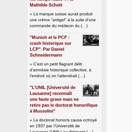
Mathilde Schott
« La marque suisse aurait produit
une crème “antigel” à la suite d’une
commande du médecin du (…)
"Munich et le PCF :
crash historique sur
LCP". Par Daniel
Schneidermann
« C’est un petit flagrant délit
d’amnésie historique collective, à
l’endroit où on l’attendrait (…)
"L’UNIL [Université de
Lausanne] reconnaît
une faute grave mais ne
retire pas le doctorat honorifique
à Mussolini"
« Le doctorat honoris causa octroyé
en 1937 par l’Université de
Lausanne (UNIL) au dirigeant (…)