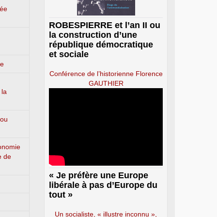
lée
ROBESPIERRE et l’an II ou
la construction d’une
république démocratique
et sociale
ge
Conférence de l’historienne Florence
GAUTHIER
 la
 ou
conomie
e de
« Je préfère une Europe
libérale à pas d’Europe du
tout »
Un socialiste, « illustre inconnu »,