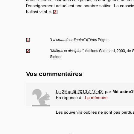
l’enseignement actuel est une sombre sottise. La consci
ballast vital. »
[
2
]
[
1
]
"La cruauté ordinaire"
d’Yves Prigent.
[
2
]
"Maîtres et disciples"
, éditions Gallimard, 2003, de
Steiner.
Vos commentaires
Le 29 août 2010 à 10:43
,
par
Mélusine1
En réponse à :
La mémoire.
Les souvenirs oubliés ne sont pas perdu