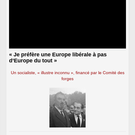
« Je préfère une Europe libérale à pas
d’Europe du tout »
Un socialiste, « illustre inconnu », financé par le Comité des
forges