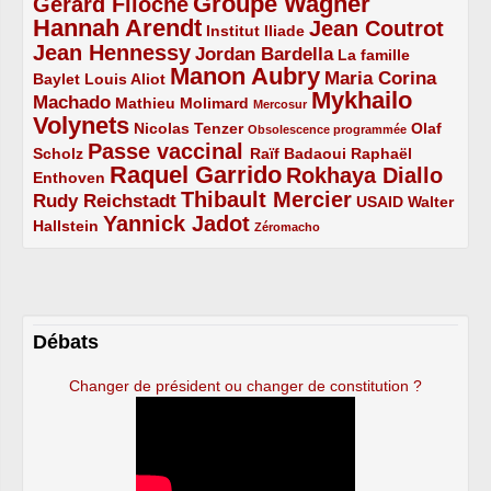
Groupe Wagner
Gérard Filoche
4/5
5/5
Hannah Arendt
Jean Coutrot
5/5
2/5
4/5
Institut Iliade
Jean Hennessy
4/5
3/5
Jordan Bardella
La famille
Manon Aubry
2/5
2/5
5/5
Maria Corina
Baylet
Louis Aliot
Mykhailo
Machado
3/5
2/5
1/5
Mathieu Molimard
Mercosur
Volynets
5/5
2/5
1/5
Nicolas Tenzer
Olaf
Obsolescence programmée
Passe vaccinal
2/5
4/5
2/5
Scholz
Raïf Badaoui
Raphaël
Raquel Garrido
Rokhaya Diallo
2/5
5/5
4/5
Enthoven
Thibault Mercier
Rudy Reichstadt
3/5
4/5
2/5
USAID
Walter
Yannick Jadot
2/5
4/5
1/5
Hallstein
Zéromacho
Débats
Changer de président ou changer de constitution ?