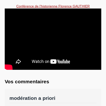
Conférence de l’historienne Florence GAUTHIER
Systèmes & société sous contrôle
Nouvelles de l’antirépublique
Crises "Covid-19 & H1N1"
Guerre en Ukraine
Vos commentaires
modération a priori