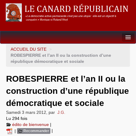
Dossiers
ACCUEIL DU SITE
>
ROBESPIERRE et l’an II ou la construction d’une
L’Union européenne
république démocratique et sociale
Points de repères
ROBESPIERRE et l’an II ou la
Un éléphant, ça trompe énormément !
construction d’une république
Gouvernance mondiale & mondialisation
démocratique et sociale
International
Samedi 3 mars 2012
,
par
J.G.
Lu 294 fois
Résistances
édito de bienvenue
|
|
|
Recommander
L’Empire américain