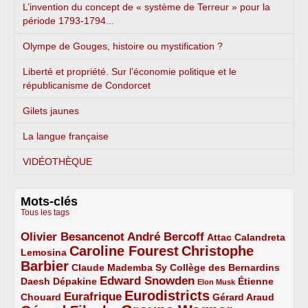
L’invention du concept de « système de Terreur » pour la
période 1793-1794...
Olympe de Gouges, histoire ou mystification ?
Liberté et propriété. Sur l’économie politique et le
républicanisme de Condorcet
Gilets jaunes
La langue française
VIDÉOTHÈQUE
Mots-clés
Tous les tags
Olivier Besancenot
André Bercoff
3/5
3/5
2/5
Attac
Calandreta
Caroline Fourest
Christophe
2/5
4/5
Lemosina
Barbier
4/5
2/5
2/5
Claude Mademba Sy
Collège des Bernardins
Edward Snowden
Daesh
2/5
2/5
3/5
1/5
Dépakine
Étienne
Elon Musk
Eurodistricts
2/5
3/5
4/5
2/5
Eurafrique
Chouard
Gérard Araud