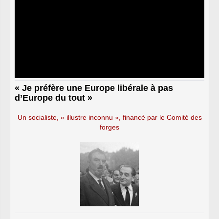
« Je préfère une Europe libérale à pas
d’Europe du tout »
Un socialiste, « illustre inconnu », financé par le Comité des
forges