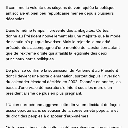
Il confirme la volonté des citoyens de voir rejetée la politique
Systèmes & société sous contrôle
antisociale et bien peu républicaine menée depuis plusieurs
décennies.
Nouvelles de l’antirépublique
Dans le même temps, il présente des ambigüités. Certes, il
Crises "Covid-19 & H1N1"
donne au Président nouvellement élu une majorité que le mode
de scrutin n’a pu que favoriser. Mais le rejet de la majorité
Guerre en Ukraine
précédente s’accompagne d’une montée de l’abstention autant
que de l’extrême droite qui affaiblit la légitimité des deux
principaux partis politiques.
De plus, se confirme la soumission du Parlement au Président
dont il devient une sorte d’émanation, surtout depuis l’inversion
du calendrier électoral décidée en 2002. D’année en année, les
bases d’une vraie démocratie s’effritent sous les murs d’un
présidentialisme de plus en plus prégnant.
L’Union européenne aggrave cette dérive en décidant de façon
assez opaque sans se soucier de la souveraineté populaire et
du droit des peuples à disposer d’eux-mêmes
Or, le pays a besoin de cette vie démocratique qui, en valorisant