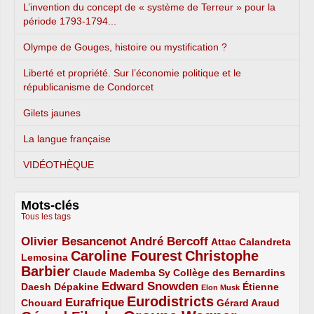
L’invention du concept de « système de Terreur » pour la
période 1793-1794...
Olympe de Gouges, histoire ou mystification ?
Liberté et propriété. Sur l’économie politique et le
républicanisme de Condorcet
Gilets jaunes
La langue française
VIDÉOTHÈQUE
Mots-clés
Tous les tags
Olivier Besancenot
André Bercoff
3/5
3/5
2/5
Attac
Calandreta
Caroline Fourest
Christophe
2/5
4/5
Lemosina
Barbier
4/5
2/5
2/5
Claude Mademba Sy
Collège des Bernardins
Edward Snowden
Daesh
2/5
2/5
3/5
1/5
Dépakine
Étienne
Elon Musk
Eurodistricts
2/5
3/5
4/5
2/5
Eurafrique
Chouard
Gérard Araud