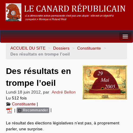
Dossiers
ACCUEIL DU SITE
>
Dossiers
>
Constituante
>
Des résultats en trompe l’oeil
L’Union européenne
Des résultats en
Points de repères
trompe l’oeil
Un éléphant, ça trompe énormément !
Lundi 18 juin 2012
,
par
André Bellon
Gouvernance mondiale & mondialisation
Lu 512 fois
Constituante
|
International
|
|
Recommander
Résistances
Le résultat des élections législatives n’est pas, à proprement
parler, une surprise.
L’Empire américain