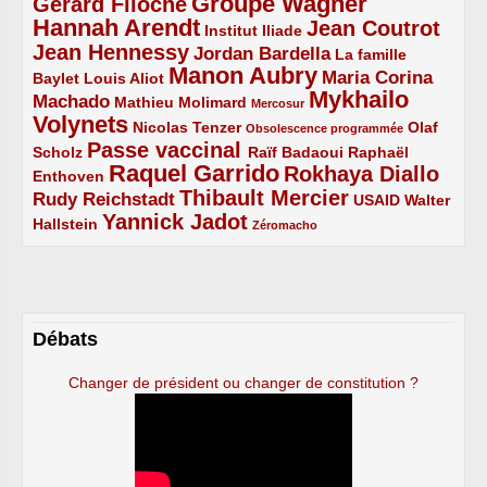
Groupe Wagner
Gérard Filoche
4/5
5/5
Hannah Arendt
Jean Coutrot
5/5
2/5
4/5
Institut Iliade
Jean Hennessy
4/5
3/5
Jordan Bardella
La famille
Manon Aubry
2/5
2/5
5/5
Maria Corina
Baylet
Louis Aliot
Mykhailo
Machado
3/5
2/5
1/5
Mathieu Molimard
Mercosur
Volynets
5/5
2/5
1/5
Nicolas Tenzer
Olaf
Obsolescence programmée
Passe vaccinal
2/5
4/5
2/5
Scholz
Raïf Badaoui
Raphaël
Raquel Garrido
Rokhaya Diallo
2/5
5/5
4/5
Enthoven
Thibault Mercier
Rudy Reichstadt
3/5
4/5
2/5
USAID
Walter
Yannick Jadot
2/5
4/5
1/5
Hallstein
Zéromacho
Débats
Changer de président ou changer de constitution ?