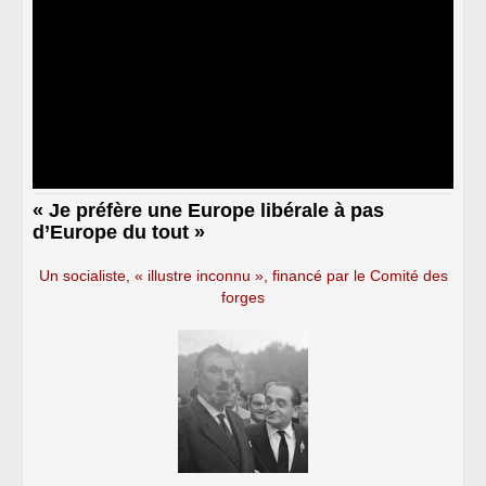
« Je préfère une Europe libérale à pas
d’Europe du tout »
Un socialiste, « illustre inconnu », financé par le Comité des
forges