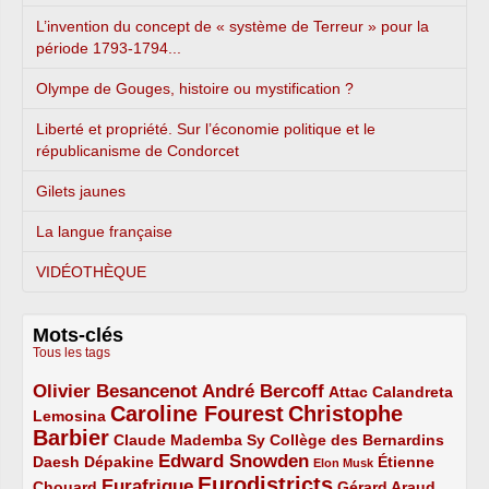
L’invention du concept de « système de Terreur » pour la
période 1793-1794...
Olympe de Gouges, histoire ou mystification ?
Liberté et propriété. Sur l’économie politique et le
républicanisme de Condorcet
Gilets jaunes
La langue française
VIDÉOTHÈQUE
Mots-clés
Tous les tags
Olivier Besancenot
André Bercoff
3/5
3/5
2/5
Attac
Calandreta
Caroline Fourest
Christophe
2/5
4/5
Lemosina
Barbier
4/5
2/5
2/5
Claude Mademba Sy
Collège des Bernardins
Edward Snowden
Daesh
2/5
2/5
3/5
1/5
Dépakine
Étienne
Elon Musk
Eurodistricts
2/5
3/5
4/5
2/5
Eurafrique
Chouard
Gérard Araud