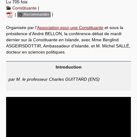
Lu 705 fois
Constituante
|
Systèmes & société sous contrôle
|
|
Recommander
Nouvelles de l’antirépublique
Organisée par l’
Association pour une Constituante
et sous la
Crises "Covid-19 & H1N1"
présidence d’André BELLON, la conférence-débat de mardi
dernier sur
la Constituante en Islande
, avec Mme Berglind
Guerre en Ukraine
ASGEIRSDOTTIR, Ambassadeur d’Islande, et M. Michel SALLÉ,
docteur en sciences politiques.
Introduction
par M. le professeur Charles GUITTARD (ENS)