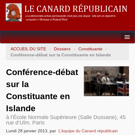
Dossiers
ACCUEIL DU SITE
>
Dossiers
>
Constituante
>
Conférence-débat sur la Constituante en Islande
L’Union européenne
Conférence-débat
Points de repères
sur la
Un éléphant, ça trompe énormément !
Constituante en
Gouvernance mondiale & mondialisation
Islande
International
à l’École Normale Supérieure (Salle Dussane), 45
Résistances
rue d’Ulm, Paris
Lundi 28 janvier 2013
,
par
L’équipe du Canard républicain
L’Empire américain