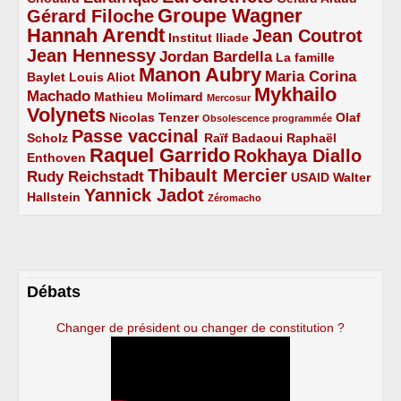
Groupe Wagner
Gérard Filoche
4/5
5/5
Hannah Arendt
Jean Coutrot
5/5
2/5
4/5
Institut Iliade
Jean Hennessy
4/5
3/5
Jordan Bardella
La famille
Manon Aubry
2/5
2/5
5/5
Maria Corina
Baylet
Louis Aliot
Mykhailo
Machado
3/5
2/5
1/5
Mathieu Molimard
Mercosur
Volynets
5/5
2/5
1/5
Nicolas Tenzer
Olaf
Obsolescence programmée
Passe vaccinal
2/5
4/5
2/5
Scholz
Raïf Badaoui
Raphaël
Raquel Garrido
Rokhaya Diallo
2/5
5/5
4/5
Enthoven
Thibault Mercier
Rudy Reichstadt
3/5
4/5
2/5
USAID
Walter
Yannick Jadot
2/5
4/5
1/5
Hallstein
Zéromacho
Débats
Changer de président ou changer de constitution ?