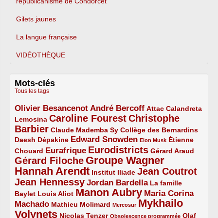
républicanisme de Condorcet
Gilets jaunes
La langue française
VIDÉOTHÈQUE
Mots-clés
Tous les tags
Olivier Besancenot
André Bercoff
3/5
3/5
2/5
Attac
Calandreta
Caroline Fourest
Christophe
2/5
4/5
Lemosina
Barbier
4/5
2/5
2/5
Claude Mademba Sy
Collège des Bernardins
Edward Snowden
Daesh
2/5
2/5
3/5
1/5
Dépakine
Étienne
Elon Musk
Eurodistricts
2/5
3/5
4/5
2/5
Eurafrique
Chouard
Gérard Araud
Groupe Wagner
Gérard Filoche
4/5
5/5
Hannah Arendt
Jean Coutrot
5/5
2/5
4/5
Institut Iliade
Jean Hennessy
4/5
3/5
Jordan Bardella
La famille
Manon Aubry
2/5
2/5
5/5
Maria Corina
Baylet
Louis Aliot
Mykhailo
Machado
3/5
2/5
1/5
Mathieu Molimard
Mercosur
Volynets
5/5
2/5
1/5
Nicolas Tenzer
Olaf
Obsolescence programmée