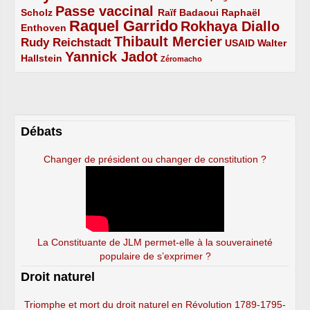
Passe vaccinal
2/5
4/5
2/5
Scholz
Raïf Badaoui
Raphaël
Raquel Garrido
Rokhaya Diallo
2/5
5/5
4/5
Enthoven
Thibault Mercier
Rudy Reichstadt
3/5
4/5
2/5
USAID
Walter
Yannick Jadot
2/5
4/5
1/5
Hallstein
Zéromacho
Débats
Changer de président ou changer de constitution ?
La Constituante de JLM permet-elle à la souveraineté
populaire de s’exprimer ?
Droit naturel
Triomphe et mort du droit naturel en Révolution 1789-1795-