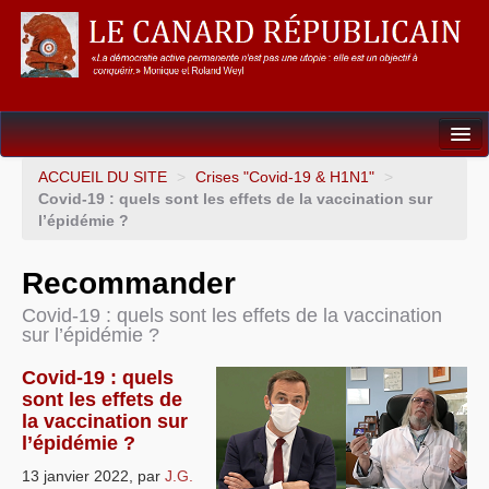
Dossiers
ACCUEIL DU SITE
>
Crises "Covid-19 & H1N1"
>
Covid-19 : quels sont les effets de la vaccination sur
L’Union européenne
l’épidémie ?
Points de repères
Recommander
Un éléphant, ça trompe énormément !
Covid-19 : quels sont les effets de la vaccination
sur l’épidémie ?
Gouvernance mondiale & mondialisation
Covid-19 : quels
International
sont les effets de
la vaccination sur
Résistances
l’épidémie ?
L’Empire américain
13 janvier 2022
,
par
J.G.