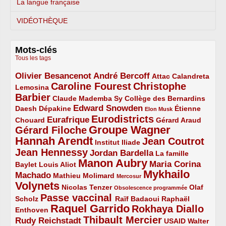
La langue française
VIDÉOTHÈQUE
Mots-clés
Tous les tags
Olivier Besancenot
André Bercoff
3/5
3/5
2/5
Attac
Calandreta
Caroline Fourest
Christophe
2/5
4/5
Lemosina
Barbier
4/5
2/5
2/5
Claude Mademba Sy
Collège des Bernardins
Edward Snowden
Daesh
2/5
2/5
3/5
1/5
Dépakine
Étienne
Elon Musk
Eurodistricts
2/5
3/5
4/5
2/5
Eurafrique
Chouard
Gérard Araud
Groupe Wagner
Gérard Filoche
4/5
5/5
Hannah Arendt
Jean Coutrot
5/5
2/5
4/5
Institut Iliade
Jean Hennessy
4/5
3/5
Jordan Bardella
La famille
Manon Aubry
2/5
2/5
5/5
Maria Corina
Baylet
Louis Aliot
Mykhailo
Machado
3/5
2/5
1/5
Mathieu Molimard
Mercosur
Volynets
5/5
2/5
1/5
Nicolas Tenzer
Olaf
Obsolescence programmée
Passe vaccinal
2/5
4/5
2/5
Scholz
Raïf Badaoui
Raphaël
Raquel Garrido
Rokhaya Diallo
2/5
5/5
4/5
Enthoven
Thibault Mercier
Rudy Reichstadt
3/5
4/5
2/5
USAID
Walter