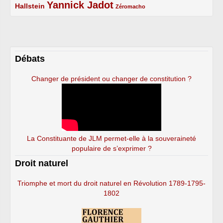
Yannick Jadot
2/5
4/5
1/5
Hallstein
Zéromacho
Débats
Changer de président ou changer de constitution ?
La Constituante de JLM permet-elle à la souveraineté
populaire de s’exprimer ?
Droit naturel
Triomphe et mort du droit naturel en Révolution 1789-1795-
1802