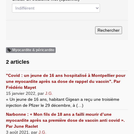
Systèmes & société sous contrôle
Nouvelles de l’antirépublique
Crises "Covid-19 & H1N1"
Guerre en Ukraine
Myocardite & péricardite
2 articles
"Covid : un jeune de 16 ans hospitalisé à Montpellier pour
une myocardite après sa dose de rappel du vaccin". Par
Frédéric Mayet
15 janvier 2022
,
par
J.G.
« Un jeune de 16 ans, habitant Gigean a reçu une troisième
injection de Pfizer le 29 décembre, à (…)
Narbonne : « Mon fils de 18 ans a failli mourir d’une
myocardite après sa première dose de vaccin anti covid ».
Par June Raclet
3 août 2021
,
par
J.G.