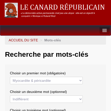
Dossiers
ACCUEIL DU SITE
>
Mots-clés
L’Union européenne
Recherche par mots-clés
Points de repères
Un éléphant, ça trompe énormément !
Choisir un premier mot (obligatoire)
Gouvernance mondiale & mondialisation
International
Choisir un deuxième mot (optionnel)
Résistances
L’Empire américain
Choisir un troisième mot (optionnel)