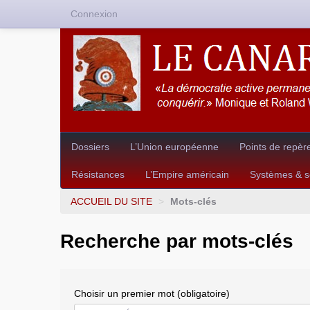
Connexion
Dossiers
L’Union européenne
Points de repèr
Résistances
L’Empire américain
Systèmes & so
ACCUEIL DU SITE
>
Mots-clés
Recherche par mots-clés
Choisir un premier mot (obligatoire)