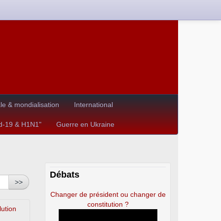
e & mondialisation
International
id-19 & H1N1"
Guerre en Ukraine
Débats
>>
Changer de président ou changer de
constitution ?
lution