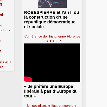
n
ROBESPIERRE et l’an II ou
rd
la construction d’une
république démocratique
er
et sociale
 Scholz
Conférence de l’historienne Florence
n
GAUTHIER
y
llstein
cho
« Je préfère une Europe
libérale à pas d’Europe du
tout »
Un socialiste, « illustre inconnu »,