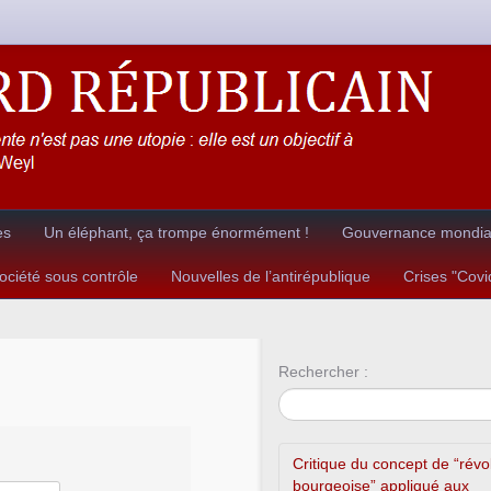
es
Un éléphant, ça trompe énormément !
Gouvernance mondial
ciété sous contrôle
Nouvelles de l’antirépublique
Crises "Cov
Rechercher :
Critique du concept de “révo
bourgeoise” appliqué aux