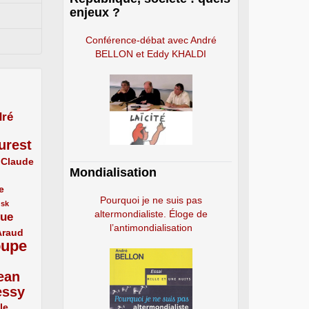
enjeux ?
Conférence-débat avec André
BELLON et Eddy KHALDI
ré
urest
Claude
Mondialisation
e
Pourquoi je ne suis pas
usk
altermondialiste. Éloge de
que
l’antimondialisation
Araud
oupe
ean
essy
le