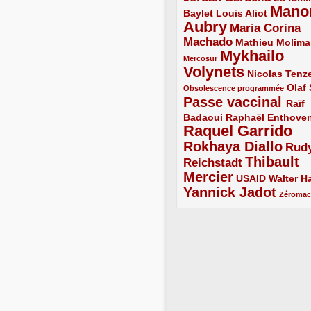
Mano
2/5
2/5
Baylet
Louis Aliot
Aubry
5/5
Maria Corina
Machado
3/5
2/5
Mathieu Molima
Mykhailo
1/5
Mercosur
Volynets
5/5
2/5
Nicolas Tenz
1/5
2/5
Olaf
Obsolescence programmée
Passe vaccinal
4/5
Raïf
Badaoui
2/5
2/5
Raphaël Enthove
Raquel Garrido
5/5
Rokhaya Diallo
4/5
Rud
Thibault
Reichstadt
3/5
Mercier
4/5
2/5
2/5
USAID
Walter Ha
Yannick Jadot
4/5
1/5
Zéroma