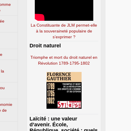
’homme
e
lée
La Constituante de JLM permet-elle
à la souveraineté populaire de
s’exprimer ?
Droit naturel
ge
Triomphe et mort du droit naturel en
Révolution 1789-1795-1802
 la
 ou
conomie
e de
Laïcité : une valeur
d’avenir. École,
République, société : quels