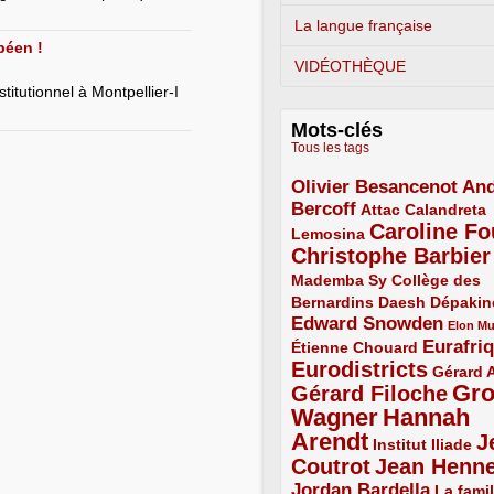
La langue française
péen !
VIDÉOTHÈQUE
itutionnel à Montpellier-I
Mots-clés
Tous les tags
Olivier Besancenot
And
3/5
Bercoff
3/5
2/5
Attac
Calandreta
Caroline Fo
2/5
4/5
Lemosina
Christophe Barbier
4/5
Mademba Sy
2/5
Collège des
Bernardins
2/5
2/5
2/5
Daesh
Dépakin
Edward Snowden
3/5
1/5
Elon M
Eurafri
Étienne Chouard
2/5
3/5
Eurodistricts
4/5
2/5
Gérard 
Gr
Gérard Filoche
4/5
Wagner
Hannah
5/5
Arendt
J
5/5
2/5
Institut Iliade
Coutrot
Jean Henn
4/5
4/5
Jordan Bardella
3/5
La famil