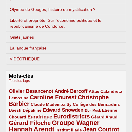
Olympe de Gouges, histoire ou mystification ?
Liberté et propriété. Sur l’économie politique et le
républicanisme de Condorcet
Gilets jaunes
La langue française
VIDÉOTHÈQUE
Mots-clés
Tous les tags
Olivier Besancenot
André Bercoff
3/5
3/5
2/5
Attac
Calandreta
Caroline Fourest
Christophe
2/5
4/5
Lemosina
Barbier
4/5
2/5
2/5
Claude Mademba Sy
Collège des Bernardins
Edward Snowden
Daesh
2/5
2/5
3/5
1/5
Dépakine
Étienne
Elon Musk
Eurodistricts
2/5
3/5
4/5
2/5
Eurafrique
Chouard
Gérard Araud
Groupe Wagner
Gérard Filoche
4/5
5/5
Hannah Arendt
Jean Coutrot
5/5
2/5
4/5
Institut Iliade