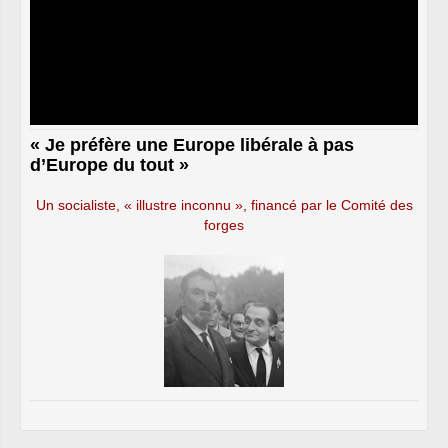
« Je préfère une Europe libérale à pas
d’Europe du tout »
Un socialiste, « illustre inconnu », financé par le Comité des
forges