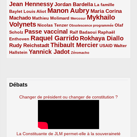
Jean Hennessy
4/5
3/5
Jordan Bardella
La famille
Manon Aubry
2/5
2/5
5/5
Maria Corina
Baylet
Louis Aliot
Mykhailo
Machado
3/5
2/5
1/5
Mathieu Molimard
Mercosur
Volynets
5/5
2/5
1/5
Nicolas Tenzer
Olaf
Obsolescence programmée
Passe vaccinal
2/5
4/5
2/5
Scholz
Raïf Badaoui
Raphaël
Raquel Garrido
Rokhaya Diallo
2/5
5/5
4/5
Enthoven
Thibault Mercier
Rudy Reichstadt
3/5
4/5
2/5
USAID
Walter
Yannick Jadot
2/5
4/5
1/5
Hallstein
Zéromacho
Débats
Changer de président ou changer de constitution ?
La Constituante de JLM permet-elle à la souveraineté