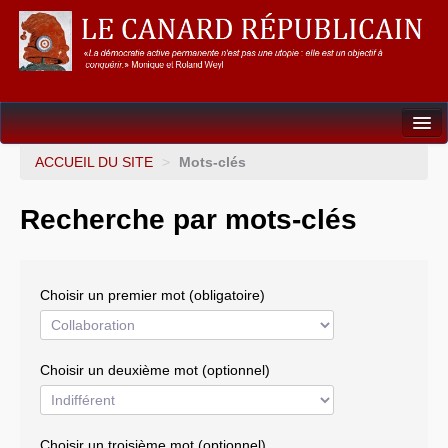
Dossiers
ACCUEIL DU SITE
>
Mots-clés
L’Union européenne
Recherche par mots-clés
Points de repères
Un éléphant, ça trompe énormément !
Choisir un premier mot (obligatoire)
Gouvernance mondiale & mondialisation
International
Choisir un deuxième mot (optionnel)
Résistances
L’Empire américain
Choisir un troisième mot (optionnel)