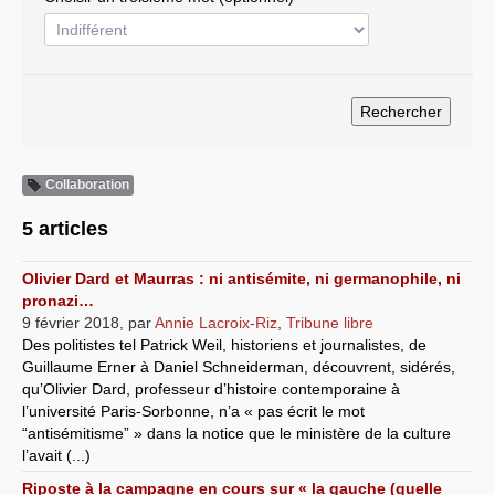
Systèmes & société sous contrôle
Nouvelles de l’antirépublique
Crises "Covid-19 & H1N1"
Guerre en Ukraine
Collaboration
5 articles
Olivier Dard et Maurras : ni antisémite, ni germanophile, ni
pronazi…
9 février 2018
,
par
Annie Lacroix-Riz
,
Tribune libre
Des politistes tel Patrick Weil, historiens et journalistes, de
Guillaume Erner à Daniel Schneiderman, découvrent, sidérés,
qu’Olivier Dard, professeur d’histoire contemporaine à
l’université Paris-Sorbonne, n’a « pas écrit le mot
“antisémitisme” » dans la notice que le ministère de la culture
l’avait (...)
Riposte à la campagne en cours sur « la gauche (quelle