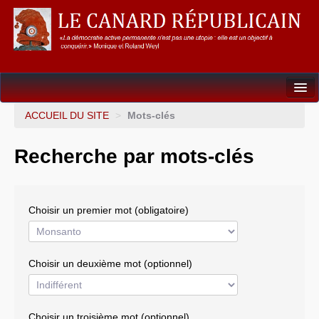
Dossiers
ACCUEIL DU SITE
>
Mots-clés
L’Union européenne
Recherche par mots-clés
Points de repères
Un éléphant, ça trompe énormément !
Choisir un premier mot (obligatoire)
Gouvernance mondiale & mondialisation
International
Choisir un deuxième mot (optionnel)
Résistances
L’Empire américain
Choisir un troisième mot (optionnel)