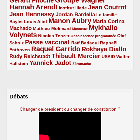
Groupe Wagner
Gérard Filoche
4/5
5/5
Hannah Arendt
Jean Coutrot
5/5
2/5
4/5
Institut Iliade
Jean Hennessy
4/5
3/5
Jordan Bardella
La famille
Manon Aubry
2/5
2/5
5/5
Maria Corina
Baylet
Louis Aliot
Mykhailo
Machado
3/5
2/5
1/5
Mathieu Molimard
Mercosur
Volynets
5/5
2/5
1/5
Nicolas Tenzer
Olaf
Obsolescence programmée
Passe vaccinal
2/5
4/5
2/5
Scholz
Raïf Badaoui
Raphaël
Raquel Garrido
Rokhaya Diallo
2/5
5/5
4/5
Enthoven
Thibault Mercier
Rudy Reichstadt
3/5
4/5
2/5
USAID
Walter
Yannick Jadot
2/5
4/5
1/5
Hallstein
Zéromacho
Débats
Changer de président ou changer de constitution ?