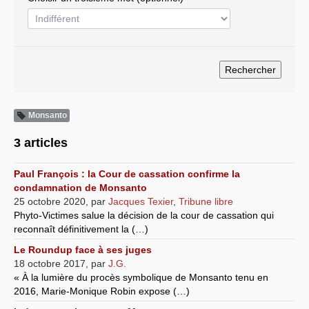
Systèmes & société sous contrôle
Nouvelles de l’antirépublique
Crises "Covid-19 & H1N1"
Guerre en Ukraine
Monsanto
3 articles
Paul François : la Cour de cassation confirme la
condamnation de Monsanto
25 octobre 2020
,
par
Jacques Texier
,
Tribune libre
Phyto-Victimes salue la décision de la cour de cassation qui
reconnaît définitivement la (…)
Le Roundup face à ses juges
18 octobre 2017
,
par
J.G.
« À la lumière du procès symbolique de Monsanto tenu en
2016, Marie-Monique Robin expose (…)