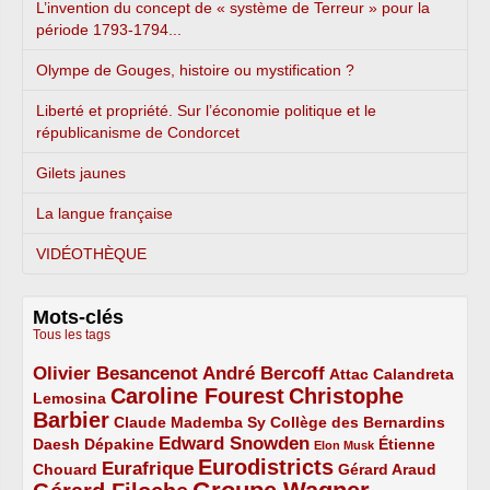
L’invention du concept de « système de Terreur » pour la
période 1793-1794...
Olympe de Gouges, histoire ou mystification ?
Liberté et propriété. Sur l’économie politique et le
républicanisme de Condorcet
Gilets jaunes
La langue française
VIDÉOTHÈQUE
Mots-clés
Tous les tags
Olivier Besancenot
André Bercoff
3/5
3/5
2/5
Attac
Calandreta
Caroline Fourest
Christophe
2/5
4/5
Lemosina
Barbier
4/5
2/5
2/5
Claude Mademba Sy
Collège des Bernardins
Edward Snowden
Daesh
2/5
2/5
3/5
1/5
Dépakine
Étienne
Elon Musk
Eurodistricts
2/5
3/5
4/5
2/5
Eurafrique
Chouard
Gérard Araud