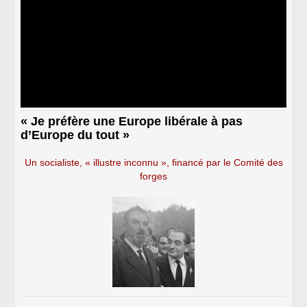
« Je préfère une Europe libérale à pas
d’Europe du tout »
Un socialiste, « illustre inconnu », financé par le Comité des
forges