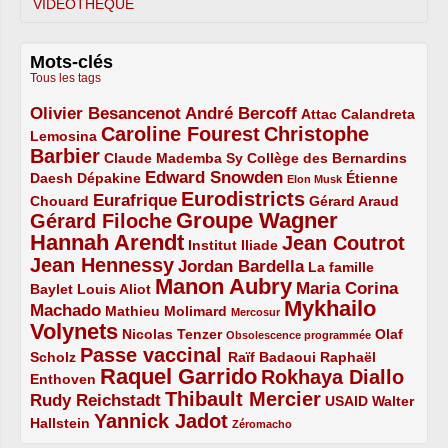
VIDÉOTHÈQUE
Mots-clés
Tous les tags
Olivier Besancenot
André Bercoff
3/5
3/5
2/5
Attac
Calandreta
Caroline Fourest
Christophe
2/5
4/5
Lemosina
Barbier
4/5
2/5
2/5
Claude Mademba Sy
Collège des Bernardins
Edward Snowden
Daesh
2/5
2/5
3/5
1/5
Dépakine
Étienne
Elon Musk
Eurodistricts
2/5
3/5
4/5
2/5
Eurafrique
Chouard
Gérard Araud
Groupe Wagner
Gérard Filoche
4/5
5/5
Hannah Arendt
Jean Coutrot
5/5
2/5
4/5
Institut Iliade
Jean Hennessy
4/5
3/5
Jordan Bardella
La famille
Manon Aubry
2/5
2/5
5/5
Maria Corina
Baylet
Louis Aliot
Mykhailo
Machado
3/5
2/5
1/5
Mathieu Molimard
Mercosur
Volynets
5/5
2/5
1/5
Nicolas Tenzer
Olaf
Obsolescence programmée
Passe vaccinal
2/5
4/5
2/5
Scholz
Raïf Badaoui
Raphaël
Raquel Garrido
Rokhaya Diallo
2/5
5/5
4/5
Enthoven
Thibault Mercier
Rudy Reichstadt
3/5
4/5
2/5
USAID
Walter
Yannick Jadot
2/5
4/5
1/5
Hallstein
Zéromacho