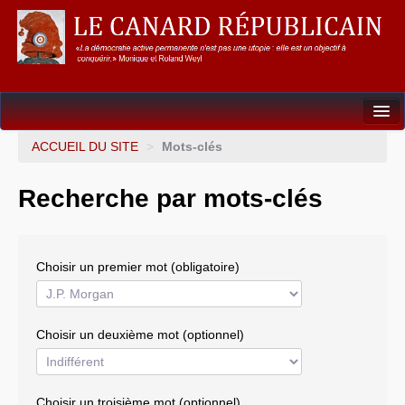
Dossiers
ACCUEIL DU SITE
>
Mots-clés
L’Union européenne
Recherche par mots-clés
Points de repères
Un éléphant, ça trompe énormément !
Choisir un premier mot (obligatoire)
Gouvernance mondiale & mondialisation
International
Choisir un deuxième mot (optionnel)
Résistances
L’Empire américain
Choisir un troisième mot (optionnel)