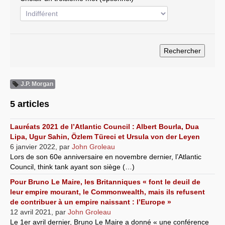
Systèmes & société sous contrôle
Nouvelles de l’antirépublique
Crises "Covid-19 & H1N1"
Guerre en Ukraine
J.P. Morgan
5 articles
Lauréats 2021 de l’Atlantic Council : Albert Bourla, Dua
Lipa, Ugur Sahin, Özlem Türeci et Ursula von der Leyen
6 janvier 2022
,
par
John Groleau
Lors de son 60e anniversaire en novembre dernier, l’Atlantic
Council, think tank ayant son siège (…)
Pour Bruno Le Maire, les Britanniques « font le deuil de
leur empire mourant, le Commonwealth, mais ils refusent
de contribuer à un empire naissant : l’Europe »
12 avril 2021
,
par
John Groleau
Le 1er avril dernier, Bruno Le Maire a donné « une conférence