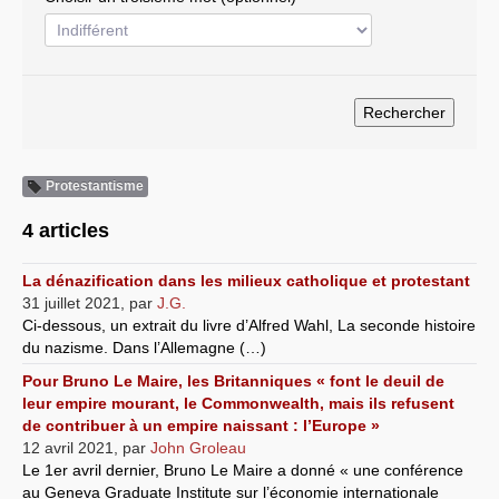
Systèmes & société sous contrôle
Nouvelles de l’antirépublique
Crises "Covid-19 & H1N1"
Guerre en Ukraine
Protestantisme
4 articles
La dénazification dans les milieux catholique et protestant
31 juillet 2021
,
par
J.G.
Ci-dessous, un extrait du livre d’Alfred Wahl, La seconde histoire
du nazisme. Dans l’Allemagne (…)
Pour Bruno Le Maire, les Britanniques « font le deuil de
leur empire mourant, le Commonwealth, mais ils refusent
de contribuer à un empire naissant : l’Europe »
12 avril 2021
,
par
John Groleau
Le 1er avril dernier, Bruno Le Maire a donné « une conférence
au Geneva Graduate Institute sur l’économie internationale