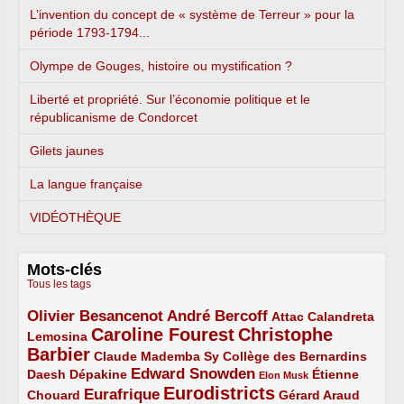
L’invention du concept de « système de Terreur » pour la
période 1793-1794...
Olympe de Gouges, histoire ou mystification ?
Liberté et propriété. Sur l’économie politique et le
républicanisme de Condorcet
Gilets jaunes
La langue française
VIDÉOTHÈQUE
Mots-clés
Tous les tags
Olivier Besancenot
André Bercoff
3/5
3/5
2/5
Attac
Calandreta
Caroline Fourest
Christophe
2/5
4/5
Lemosina
Barbier
4/5
2/5
2/5
Claude Mademba Sy
Collège des Bernardins
Edward Snowden
Daesh
2/5
2/5
3/5
1/5
Dépakine
Étienne
Elon Musk
Eurodistricts
2/5
3/5
4/5
2/5
Eurafrique
Chouard
Gérard Araud