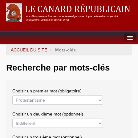
Dossiers
ACCUEIL DU SITE
>
Mots-clés
L’Union européenne
Recherche par mots-clés
Points de repères
Un éléphant, ça trompe énormément !
Choisir un premier mot (obligatoire)
Gouvernance mondiale & mondialisation
International
Choisir un deuxième mot (optionnel)
Résistances
L’Empire américain
Choisir un troisième mot (optionnel)