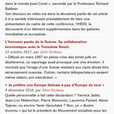
dans le monde post-Covid », secondé par le Professeur Richard
Baldwin.
Son discours en vidéo est dans la deuxième partie de cet article.
Il m’a semblé intéressant préalablement de faire une
présentation du cadre de cette conférence, l’IHEID, la
découverte d’un élément supplémentaire dans les galaxies
mondialiste et européiste…
L’honneur perdu de la Suisse. Sa collaboration
économique avec le Troisième Reich.
22 octobre 2017
,
par
John Groleau
« Diffusé en mars 1997 en pleine crise des fonds juifs en
déshérence, ce reportage avait provoqué une vive émotion. Il
montrait que l’image d’une Suisse résistant aux nazis devait être
sérieusement nuancée. Outrés, certains téléspectateurs avaient
même obtenu son interdiction. »
« Je préfère une Europe libérale à pas d’Europe du tout »
4 décembre 2016
,
par
John Groleau
Quelle personnalité a fait cette déclaration ? Yannick Jadot,
Jean-Luc Mélenchon, Pierre Moscovici, Laurence Parisot, Alexis
Tsipras, ou encore Yanis Varoufakis ? Non, un « illustre
inconnu » qui fut le président du Mouvement socialiste pour les