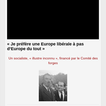
« Je préfère une Europe libérale à pas
d’Europe du tout »
Un socialiste, « illustre inconnu », financé par le Comité des
forges