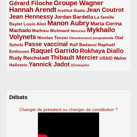
Groupe Wagner
Gérard Filoche
4/5
5/5
Hannah Arendt
Jean Coutrot
5/5
2/5
4/5
Institut Iliade
Jean Hennessy
4/5
3/5
Jordan Bardella
La famille
Manon Aubry
2/5
2/5
5/5
Maria Corina
Baylet
Louis Aliot
Mykhailo
Machado
3/5
2/5
1/5
Mathieu Molimard
Mercosur
Volynets
5/5
2/5
1/5
Nicolas Tenzer
Olaf
Obsolescence programmée
Passe vaccinal
2/5
4/5
2/5
Scholz
Raïf Badaoui
Raphaël
Raquel Garrido
Rokhaya Diallo
2/5
5/5
4/5
Enthoven
Thibault Mercier
Rudy Reichstadt
3/5
4/5
2/5
USAID
Walter
Yannick Jadot
2/5
4/5
1/5
Hallstein
Zéromacho
Débats
Changer de président ou changer de constitution ?