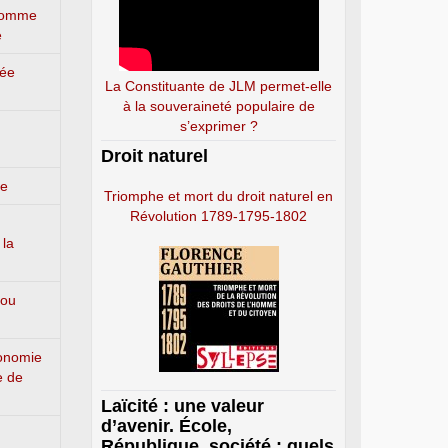
’homme
e
lée
La Constituante de JLM permet-elle
à la souveraineté populaire de
s’exprimer ?
Droit naturel
ge
Triomphe et mort du droit naturel en
Révolution 1789-1795-1802
 la
 ou
conomie
e de
Laïcité : une valeur
d’avenir. École,
République, société : quels