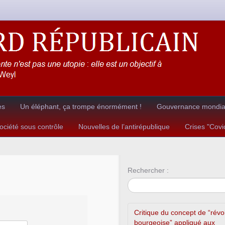
es
Un éléphant, ça trompe énormément !
Gouvernance mondial
ciété sous contrôle
Nouvelles de l’antirépublique
Crises "Cov
Rechercher :
Critique du concept de “révo
bourgeoise” appliqué aux