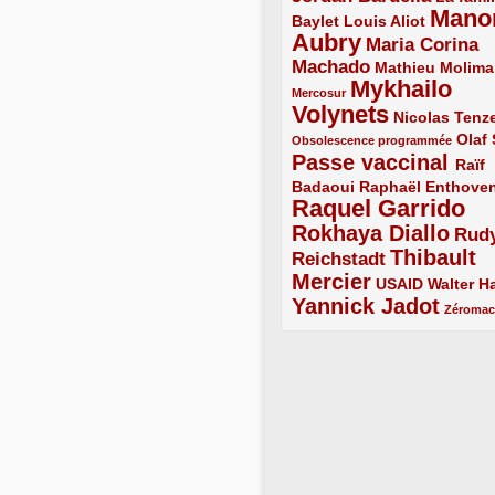
Mano
2/5
2/5
Baylet
Louis Aliot
Aubry
5/5
Maria Corina
Machado
3/5
2/5
Mathieu Molima
Mykhailo
1/5
Mercosur
Volynets
5/5
2/5
Nicolas Tenz
1/5
2/5
Olaf
Obsolescence programmée
Passe vaccinal
4/5
Raïf
Badaoui
2/5
2/5
Raphaël Enthove
Raquel Garrido
5/5
Rokhaya Diallo
4/5
Rud
Thibault
Reichstadt
3/5
Mercier
4/5
2/5
2/5
USAID
Walter Ha
Yannick Jadot
4/5
1/5
Zéroma