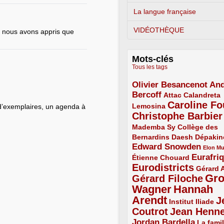
La langue française
VIDÉOTHÈQUE
, nous avons appris que
Mots-clés
Tous les tags
Olivier Besancenot
And
3/5
Bercoff
3/5
2/5
Attac
Calandreta
Caroline Fo
2/5
4/5
Lemosina
 d’exemplaires, un agenda à
Christophe Barbier
4/5
Mademba Sy
2/5
Collège des
Bernardins
2/5
2/5
2/5
Daesh
Dépakin
Edward Snowden
3/5
1/5
Elon M
Eurafri
Étienne Chouard
2/5
3/5
Eurodistricts
4/5
2/5
Gérard 
Gr
Gérard Filoche
4/5
Wagner
Hannah
5/5
Arendt
J
5/5
2/5
Institut Iliade
Coutrot
Jean Henn
4/5
4/5
Jordan Bardella
3/5
La famil