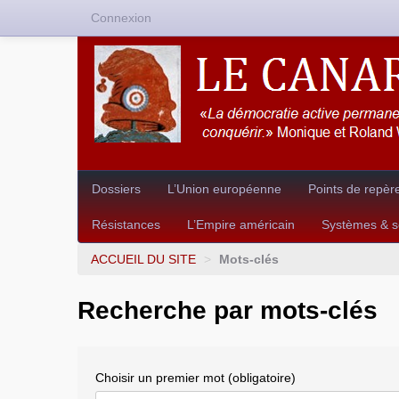
Connexion
Dossiers
L’Union européenne
Points de repèr
Résistances
L’Empire américain
Systèmes & so
ACCUEIL DU SITE
>
Mots-clés
Recherche par mots-clés
Choisir un premier mot (obligatoire)