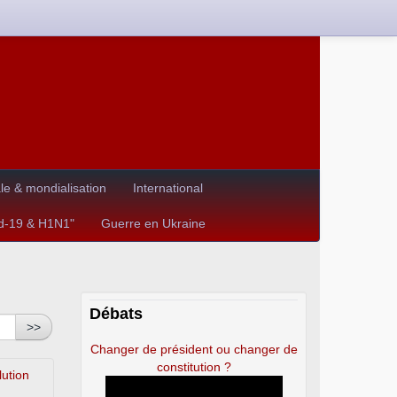
e & mondialisation
International
id-19 & H1N1"
Guerre en Ukraine
Débats
>>
Changer de président ou changer de
constitution ?
lution