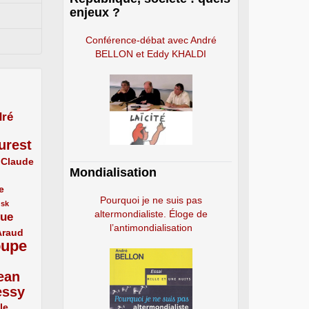
enjeux ?
Conférence-débat avec André
BELLON et Eddy KHALDI
ré
urest
Claude
Mondialisation
e
Pourquoi je ne suis pas
usk
altermondialiste. Éloge de
que
l’antimondialisation
Araud
oupe
ean
essy
le