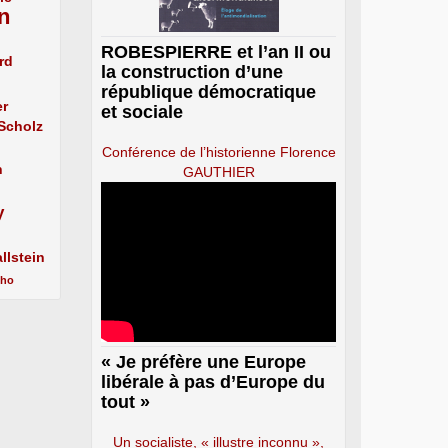
n
ROBESPIERRE et l’an II ou
rd
la construction d’une
république démocratique
er
et sociale
 Scholz
Conférence de l’historienne Florence
n
GAUTHIER
y
llstein
cho
« Je préfère une Europe
libérale à pas d’Europe du
tout »
Un socialiste, « illustre inconnu »,