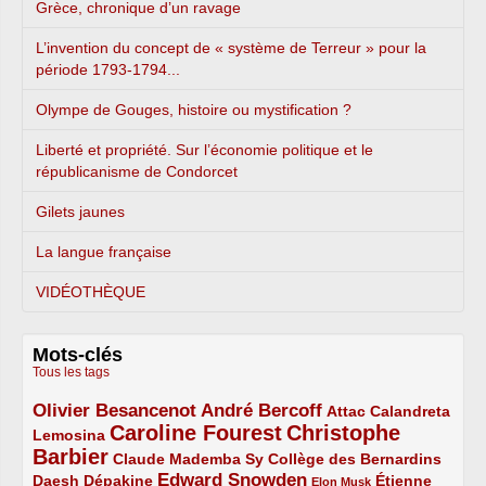
Grèce, chronique d’un ravage
L’invention du concept de « système de Terreur » pour la
période 1793-1794...
Olympe de Gouges, histoire ou mystification ?
Liberté et propriété. Sur l’économie politique et le
républicanisme de Condorcet
Gilets jaunes
La langue française
VIDÉOTHÈQUE
Mots-clés
Tous les tags
Olivier Besancenot
André Bercoff
3/5
3/5
2/5
Attac
Calandreta
Caroline Fourest
Christophe
2/5
4/5
Lemosina
Barbier
4/5
2/5
2/5
Claude Mademba Sy
Collège des Bernardins
Edward Snowden
Daesh
2/5
2/5
3/5
1/5
Dépakine
Étienne
Elon Musk