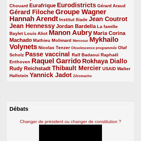
Eurodistricts
2/5
3/5
4/5
2/5
Eurafrique
Chouard
Gérard Araud
Groupe Wagner
Gérard Filoche
4/5
5/5
Hannah Arendt
Jean Coutrot
5/5
2/5
4/5
Institut Iliade
Jean Hennessy
4/5
3/5
Jordan Bardella
La famille
Manon Aubry
2/5
2/5
5/5
Maria Corina
Baylet
Louis Aliot
Mykhailo
Machado
3/5
2/5
1/5
Mathieu Molimard
Mercosur
Volynets
5/5
2/5
1/5
Nicolas Tenzer
Olaf
Obsolescence programmée
Passe vaccinal
2/5
4/5
2/5
Scholz
Raïf Badaoui
Raphaël
Raquel Garrido
Rokhaya Diallo
2/5
5/5
4/5
Enthoven
Thibault Mercier
Rudy Reichstadt
3/5
4/5
2/5
USAID
Walter
Yannick Jadot
2/5
4/5
1/5
Hallstein
Zéromacho
Débats
Changer de président ou changer de constitution ?