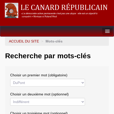
Dossiers
ACCUEIL DU SITE
>
Mots-clés
L’Union européenne
Recherche par mots-clés
Points de repères
Un éléphant, ça trompe énormément !
Choisir un premier mot (obligatoire)
Gouvernance mondiale & mondialisation
International
Choisir un deuxième mot (optionnel)
Résistances
L’Empire américain
Choisir un troisième mot (optionnel)