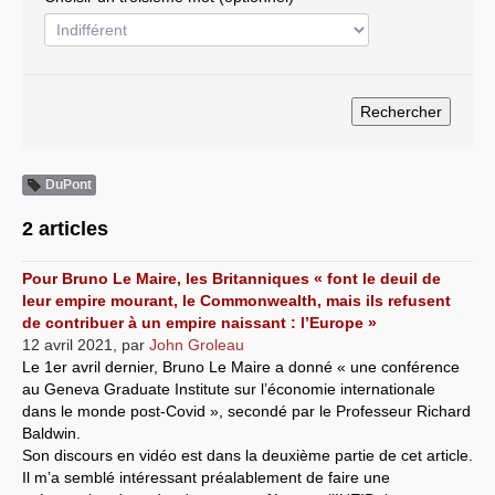
Systèmes & société sous contrôle
Nouvelles de l’antirépublique
Crises "Covid-19 & H1N1"
Guerre en Ukraine
DuPont
2 articles
Pour Bruno Le Maire, les Britanniques « font le deuil de
leur empire mourant, le Commonwealth, mais ils refusent
de contribuer à un empire naissant : l’Europe »
12 avril 2021
,
par
John Groleau
Le 1er avril dernier, Bruno Le Maire a donné « une conférence
au Geneva Graduate Institute sur l’économie internationale
dans le monde post-Covid », secondé par le Professeur Richard
Baldwin.
Son discours en vidéo est dans la deuxième partie de cet article.
Il m’a semblé intéressant préalablement de faire une