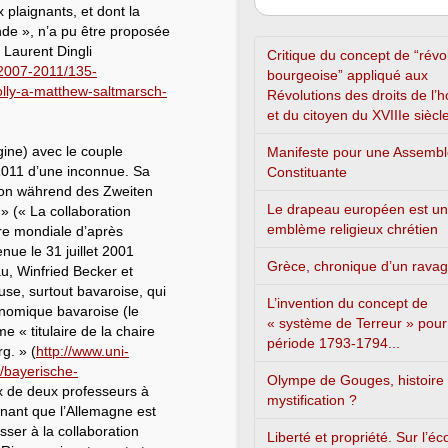
x plaignants, et dont la
nde », n’a pu être proposée
 Laurent Dingli
Critique du concept de “révo
/2007-2011/135-
bourgeoise” appliqué aux
olly-a-matthew-saltmarsch-
Révolutions des droits de l
et du citoyen du XVIIIe siècl
gine) avec le couple
Manifeste pour une Assemb
 2011 d’une inconnue. Sa
Constituante
tion während des Zweiten
Le drapeau européen est un
 (« La collaboration
emblème religieux chrétien
re mondiale d’après
nue le 31 juillet 2001
Grèce, chronique d’un rava
u, Winfried Becker et
ieuse, surtout bavaroise, qui
L’invention du concept de
onomique bavaroise (le
« système de Terreur » pour
 « titulaire de la chaire
période 1793-1794...
g. » (
http://www.uni-
/bayerische-
Olympe de Gouges, histoire
ix de deux professeurs à
mystification ?
renant que l’Allemagne est
sser à la collaboration
Liberté et propriété. Sur l’é