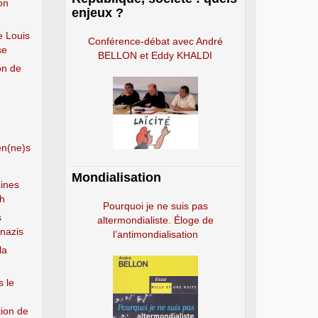
ion
enjeux ?
e Louis
Conférence-débat avec André
se
BELLON et Eddy KHALDI
on de
en(ne)s
Mondialisation
ines
ch
Pourquoi je ne suis pas
s
altermondialiste. Éloge de
 nazis
l’antimondialisation
la
s le
tion de