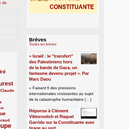
e de
Brèves
Toutes les brèves
« Israël : le "transfert"
des Palestiniens hors
de la bande de Gaza, un
ré
fantasme devenu projet ». Par
Marc Daou
urest
« Faisant fi des pressions
Claude
internationales croissantes au sujet
de la catastrophe humanitaire (…)
e
usk
Réponse à Clément
que
Viktorovitch et Raquel
Araud
Garrido sur la Constituante avec
oupe
tirage au sort