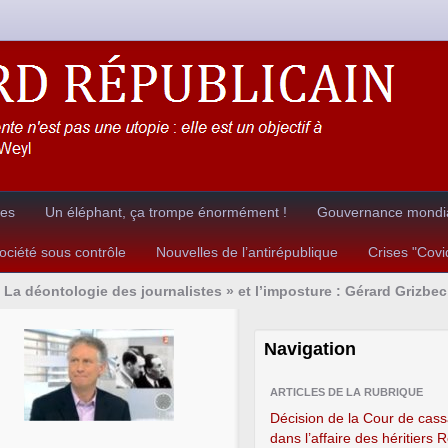
res
Un éléphant, ça trompe énormément !
Gouvernance mondia
ciété sous contrôle
Nouvelles de l’antirépublique
Crises "Cov
 La déontologie des journalistes » et l’imposture : Gérard Grizbec
Navigation
ARTICLES DE LA RUBRIQUE
Décision de la Cour de cass
dans l’affaire des héritiers 