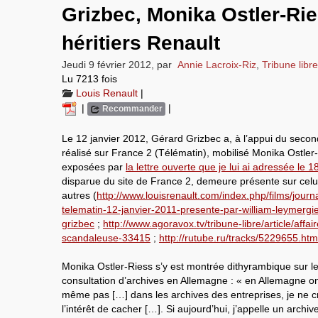
Grizbec, Monika Ostler-Rie
héritiers Renault
Jeudi 9 février 2012
,
par
Annie Lacroix-Riz
,
Tribune libre
Lu 7213 fois
Louis Renault
|
|
|
Recommander
Le 12 janvier 2012, Gérard Grizbec a, à l’appui du second
réalisé sur France 2 (Télématin), mobilisé Monika Ostler
exposées par
la lettre ouverte que je lui ai adressée le 18
disparue du site de France 2, demeure présente sur celui
autres (
http://www.louisrenault.com/index.php/films/journ
telematin-12-janvier-2011-presente-par-william-leymergi
grizbec
;
http://www.agoravox.tv/tribune-libre/article/affair
scandaleuse-33415
;
http://rutube.ru/tracks/5229655.htm
Monika Ostler-Riess s’y est montrée dithyrambique sur le
consultation d’archives en Allemagne : « en Allemagne on
même pas […] dans les archives des entreprises, je ne cr
l’intérêt de cacher […]. Si aujourd’hui, j’appelle un archi