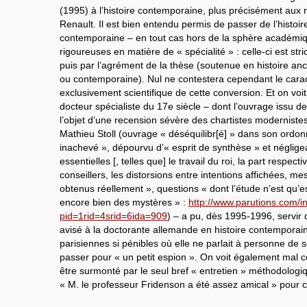
(1995) à l’histoire contemporaine, plus précisément aux 
Renault. Il est bien entendu permis de passer de l’histoi
contemporaine – en tout cas hors de la sphère académiq
rigoureuses en matière de « spécialité » : celle-ci est str
puis par l’agrément de la thèse (soutenue en histoire a
ou contemporaine). Nul ne contestera cependant le caract
exclusivement scientifique de cette conversion. Et on vo
docteur spécialiste du 17e siècle – dont l’ouvrage issu de
l’objet d’une recension sévère des chartistes moderniste
Mathieu Stoll (ouvrage « déséquilibr[é] » dans son ordo
inachevé », dépourvu d’« esprit de synthèse » et néglige
essentielles [, telles que] le travail du roi, la part respec
conseillers, les distorsions entre intentions affichées, mes
obtenus réellement », questions « dont l’étude n’est qu’e
encore bien des mystères » :
http://www.parutions.com/
pid=1rid=4srid=6ida=909
) – a pu, dès 1995-1996, servir
avisé à la doctorante allemande en histoire contemporai
parisiennes si pénibles où elle ne parlait à personne de 
passer pour « un petit espion ». On voit également mal
être surmonté par le seul bref « entretien » méthodolog
« M. le professeur Fridenson a été assez amical » pour c