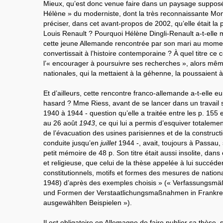
Mieux, qu’est donc venue faire dans un paysage supposé
Hélène » du moderniste, dont la très reconnaissante Mo
préciser, dans cet avant-propos de 2002, qu’elle était la pet
Louis Renault ? Pourquoi Hélène Dingli-Renault a-t-elle m
cette jeune Allemande rencontrée par son mari au mome
convertissait à l’histoire contemporaine ? À quel titre ce c
l’« encourager à poursuivre ses recherches », alors mêm
nationales, qui la mettaient à la géhenne, la poussaient 
Et d’ailleurs, cette rencontre franco-allemande a-t-elle e
hasard ? Mme Riess, avant de se lancer dans un travail 
1940 à 1944 - question qu’elle a traitée entre les p. 155 
au 26 août
1943
, ce qui lui a permis d’esquiver totalemen
de l’évacuation des usines parisiennes et de la construct
conduite jusqu’en
juillet
1944 -, avait, toujours à Passau,
petit mémoire de 48 p. Son titre était aussi insolite, dans
et religieuse, que celui de la thèse appelée à lui succéd
constitutionnels, motifs et formes des mesures de nation
1948) d’après des exemples choisis » (« Verfassungsmä
und Formen der Verstaatlichungsmaßnahmen in Frankre
ausgewählten Beispielen »).
Il est obligatoire en Allemagne de faire publier sa thèse,