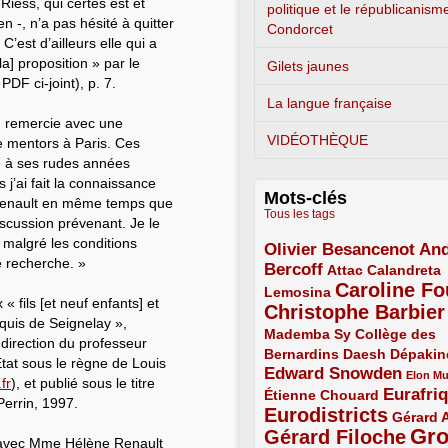
iess, qui certes est et
politique et le républicanism
 -, n’a pas hésité à quitter
Condorcet
’est d’ailleurs elle qui a
[la] proposition » par le
Gilets jaunes
PDF ci-joint), p. 7.
La langue française
, remercie avec une
VIDÉOTHÈQUE
de mentors à Paris. Ces
é à ses rudes années
j’ai fait la connaissance
Mots-clés
 Renault en même temps que
Tous les tags
scussion prévenant. Je le
 malgré les conditions
Olivier Besancenot
And
3/5
e recherche. »
Bercoff
3/5
2/5
Attac
Calandreta
Caroline Fo
2/5
4/5
Lemosina
« fils [et neuf enfants] et
Christophe Barbier
4/5
uis de Seignelay »,
Mademba Sy
2/5
Collège des
 direction du professeur
Bernardins
2/5
2/5
2/5
Daesh
Dépakin
État sous le règne de Louis
Edward Snowden
3/5
1/5
Elon M
fr
), et publié sous le titre
Eurafri
Étienne Chouard
2/5
3/5
 Perrin, 1997.
Eurodistricts
4/5
2/5
Gérard 
Gr
Gérard Filoche
4/5
e avec Mme Hélène Renault