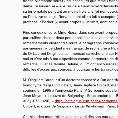
franco-allemande sous l’Occupation ; et que Mme Ostler-R
demeure bavaroise – elle réside à Garmisch-Partenkirchen
sa terre natale pendant au moins trois ans (et non deux). C
eu l’initiative du sujet Renault, dont elle a fait « accepter 
professeur Becker (« avant-propos »
Vorwort
, dont copie 
Plus curieux encore, Mme Riess, dans son avant-propos
particulière chaleur deux personnalités qui lui ont servi 
remerciements ouvrent d’ailleurs le paragraphe consacr
parisiennes : « pendant mes travaux de recherche à Paris 
du Dr Laurent Dingli, qui commençait sa recherche sur
moi et s’est mis à ma disposition comme partenaire de di
remercie, lui et sa femme Hélène, qui m’ont encouragée,
difficiles d’accès aux sources, à poursuivre les travaux d
M. Dingli est l’auteur d’un doctorat consacré à l’un des six 
homonyme du grand Colbert, Jean-Baptiste Colbert, marq
soutenu en 1995 à l’université Paris IV-Sorbonne sous la
Jean Meyer, « L’œuvre de Seignelay : Structuration de l’
XIV (1673-1690) » (
http://catalogue.crm.paris4.sorbonne.
Colbert, marquis de Seignelay. Le fils flamboyant
, Paris,
Cet historien moderniste s’est converti dès son mariag