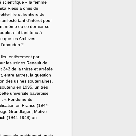
 scientifique « la femme
nika Riess a omis de
ite-fille et héritière de
anifesté tant d’intérêt pour
nt même où ce dernier se
ouple a-t-il tant tenu à
e que les Archives
à l’abandon ?
u lieu entièrement par
sur les usines Renault de
et 343 de la thèse et arrêtée
t, entre autres, la question
ion des usines souterraines,
 soutenu en 1995, un très
 cette université bavaroise
er : « Fondements
alisation en France (1944-
ßige Grundlagen, Motive
ich (1944-1948) an
 si possible rapidement, mais