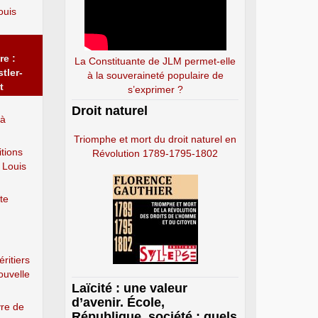
ouis
re :
La Constituante de JLM permet-elle
tler-
à la souveraineté populaire de
t
s’exprimer ?
Droit naturel
 à
Triomphe et mort du droit naturel en
itions
Révolution 1789-1795-1802
 Louis
rte
ritiers
ouvelle
Laïcité : une valeur
d’avenir. École,
vre de
République, société : quels