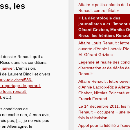
ss, les
Affaire « petits-enfants de L
Renault contre l’État »
« La déontologie des
journalistes » et l’impostu
Gérard Grizbec, Monika Os
Riess, les héritiers Renaul
Affaire Louis Renault : lettre
ouverte d’Annie Lacroix-Riz
M. Gérard Grizbec
 dossier Renault qu’il a
Légende et réalité des cond
-Riess dans les conditions
d’arrestation et de décès de
 janvier
. L’émission,
Renault
 de Laurent Dingli et divers
aux-televises/586-
Affaire Renault : lettre ouve
e-reportage-de-gerard-
d’Annie Lacroix-Riz à Arlette
e-louis-renault-
Chabot, Nicolas Poincaré et
l
, etc.).
Franck Ferrand
Le 14 décembre 2011, les hé
s conditions de
Renault « occupent » une n
 ne cache rien, à mon avis,
fois la télévision
ois pas, […] je ne vois pas
Appel pour la fidélité à l’œu
ve en Allemagne, le