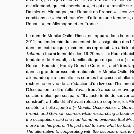
est allemand, qui est chercheur », et qui a « travaillé sur
Daimler en Allemagne, sur Renault en France ». Il convie
conditions ce « chercheur, c’est d’ailleurs une femme », a
Renault », en Allemagne et en France.
Le nom de Monika Ostler Riess, est apparu dans la press
2011, au lendemain du lancement de l’assignation des héri
dans un texte unique, maintes fois reproduit. Un article, d
Tribune
a fourni le modèle les 19-20 mai – « Pour réhabili
fondateur de Renault, la famille attaque en justice » (« 
Renault Founder, Family Goes to Court » -, a été très la
dans la grande presse internationale : « Monika Ostler 
allemande qui a consulté les sources françaises et allem
recherche en vue de la rédaction d’un livre sur l’histoire
l’Occupation, a dit qu’elle n’avait trouvé aucune preuve 
collaboré plus que ses pairs. “Il a juste tenté de sauver ce 
construit”, a-t-elle dit. S’il avait refusé de coopérer, les 
société, a-t-elle ajouté » («
Monika Ostler Riess, a Germa
French and German sources while researching a book on 
the occupation, said she had found no evidence that Mr.
more than his peers. “He just tried to save what he had, w
The alternative to cooperating with the occupiers was t