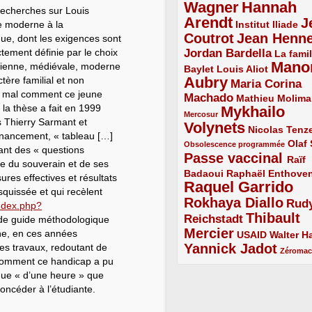
Wagner
Hannah
5/5
recherches sur Louis
Arendt
J
5/5
2/5
re moderne à la
Institut Iliade
Coutrot
Jean Henn
ue, dont les exigences sont
4/5
4/5
ictement définie par le choix
Jordan Bardella
3/5
La famil
Mano
ncienne, médiévale, moderne
2/5
2/5
Baylet
Louis Aliot
Aubry
ère familial et non
5/5
Maria Corina
it mal comment ce jeune
Machado
3/5
2/5
Mathieu Molima
 la thèse a fait en 1999
Mykhailo
1/5
Mercosur
s Thierry Sarmant et
Volynets
5/5
2/5
Nicolas Tenz
nnancement, « tableau […]
1/5
2/5
Olaf
Obsolescence programmée
ant des « questions
Passe vaccinal
4/5
Raïf
tive du souverain et de ses
Badaoui
2/5
2/5
Raphaël Enthove
ures effectives et résultats
Raquel Garrido
5/5
squissée et qui recèlent
Rokhaya Diallo
4/5
Rud
index.php?
Thibault
Reichstadt
3/5
 de guide méthodologique
Mercier
ne, en ces années
4/5
2/5
2/5
USAID
Walter Ha
Yannick Jadot
ses travaux, redoutant de
4/5
1/5
Zéroma
 comment ce handicap a pu
ique « d’une heure » que
oncéder à l’étudiante.