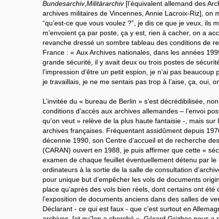
Bundesarchiv
,
Militärarchiv
[l’équivalent allemand des Arc
archives militaires de Vincennes, Annie Lacroix-Riz], on 
“qu’est-ce que vous voulez ?”, je dis ce que je veux, ils m
m’envoient ça par poste, ça y est, rien à cacher, on a accè
revanche dressé un sombre tableau des conditions de r
France : « Aux Archives nationales, dans les années 1995
grande sécurité, il y avait deux ou trois postes de sécurité
l’impression d’être un petit espion, je n’ai pas beaucoup p
je travaillais, je ne me sentais pas trop à l’aise, ça, oui, o
L’invitée du « bureau de Berlin » s’est décrédibilisée, no
conditions d’accès aux archives allemandes – l’envoi po
qu’on veut » relève de la plus haute fantaisie -, mais su
archives françaises. Fréquentant assidûment depuis 1970
décennie 1990, son Centre d’accueil et de recherche des
(CARAN) ouvert en 1988, je puis affirmer que cette « sécur
examen de chaque feuillet éventuellement détenu par le 
ordinateurs à la sortie de la salle de consultation d’archi
pour unique but d’empêcher les vols de documents origina
place qu’après des vols bien réels, dont certains ont été
l’exposition de documents anciens dans des salles de ven
Déclarant - ce qui est faux - que c’est surtout en Allema
archives, [et qu’]on a cherché », Gérard Grizbec nous a 