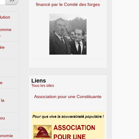
>>
financé par le Comité des forges
lution
’homme
e
lée
Liens
ge
Tous les sites
Association pour une Constituante
 la
 ou
conomie