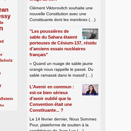
Clément Viktorovitch souhaite une
ean
nouvelle Constitution avec une
essy
Constituante dont les membres (…)
le
n
"Les poussières de
sable du Sahara étaient
rd
porteuses de Césium-137, résidu
d’anciens essais nucléaires
er
français"
 Scholz
« Quand un nuage de sable jaune
orangé nous rappelle le passé. Du
n
sable ramassé dans le massif (…)
y
L’Avenir en commun :
est-ce bien sérieux
d’avoir oublié que la
llstein
Convention était une
cho
Constituante... ?
Le 14 février dernier, Nous Sommes
Pour, plateforme de soutien à la
candidature de Jean-Luc (…)