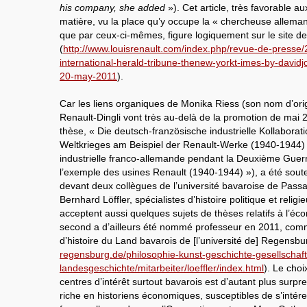
his company, she added
»). Cet article, très favorable au
matière, vu la place qu’y occupe la « chercheuse allema
que par ceux-ci-mêmes, figure logiquement sur le site de
(
http://www.louisrenault.com/index.php/revue-de-presse
international-herald-tribune-thenew-yorkt-imes-by-davidj
20-may-2011
).
Car les liens organiques de Monika Riess (son nom d’ori
Renault-Dingli vont très au-delà de la promotion de mai
thèse, « Die deutsch-französische industrielle Kollabora
Weltkrieges am Beispiel der Renault-Werke (1940-1944) »
industrielle franco-allemande pendant la Deuxième Guer
l’exemple des usines Renault (1940-1944) »), a été soute
devant deux collègues de l’université bavaroise de Passa
Bernhard Löffler, spécialistes d’histoire politique et relig
acceptent aussi quelques sujets de thèses relatifs à l’éc
second a d’ailleurs été nommé professeur en 2011, comme
d’histoire du Land bavarois de [l’université de] Regensbur
regensburg.de/philosophie-kunst-geschichte-gesellschaft
landesgeschichte/mitarbeiter/loeffler/index.html
). Le cho
centres d’intérêt surtout bavarois est d’autant plus surp
riche en historiens économiques, susceptibles de s’intére