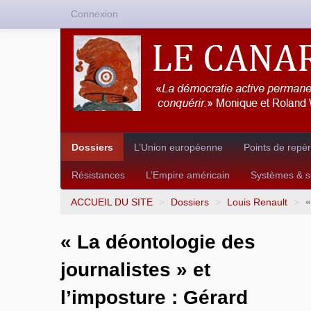
Connexion
Dossiers
L’Union européenne
Points de repè
Résistances
L’Empire américain
Systèmes & so
ACCUEIL DU SITE
>
Dossiers
>
Louis Renault
>
«
« La déontologie des
journalistes » et
l’imposture : Gérard