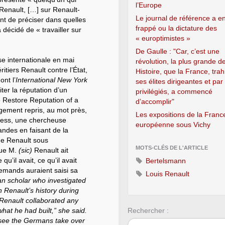
l’Europe
 Renault, […] sur Renault-
Le journal de référence a e
nt de préciser dans quelles
frappé ou la dictature des
 décidé de « travailler sur
« europtimistes »
De Gaulle : "Car, c’est une
e internationale en mai
révolution, la plus grande d
tiers Renault contre l’État,
Histoire, que la France, trah
ont l’
International New York
ses élites dirigeantes et par
ter la réputation d’un
privilégiés, a commencé
To Restore Reputation of a
d’accomplir"
rgement repris, au mot près,
Les expositions de la Franc
Riess, une chercheuse
européenne sous Vichy
andes en faisant de la
 de Renault sous
MOTS-CLÉS DE L'ARTICLE
que M.
(sic)
Renault ait
qu’il avait, ce qu’il avait
Bertelsmann
Allemands auraient saisi sa
Louis Renault
n scholar who investigated
Renault’s history during
 Renault collaborated any
hat he had built,” she said.
Rechercher :
o see the Germans take over