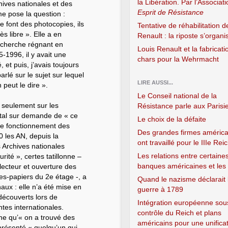
la Libération. Par l’Associat
hives nationales et des
Esprit de Résistance
me pose la question :
e font des photocopies, ils
Tentative de réhabilitation d
s libre ». Elle a en
Renault : la riposte s’organi
echerche régnant en
Louis Renault et la fabricati
-1996, il y avait une
chars pour la Wehrmacht
, et puis, j’avais toujours
arlé sur le sujet sur lequel
LIRE AUSSI...
n peut le dire ».
Le Conseil national de la
n seulement sur les
Résistance parle aux Parisi
stal sur demande de « ce
Le choix de la défaite
r le fonctionnement des
Des grandes firmes américa
 les AN, depuis la
ont travaillé pour le IIIe Rei
 Archives nationales
Les relations entre certaine
ité », certes tatillonne –
banques américaines et les
lecteur et ouverture des
ves-papiers du 2e étage -, a
Quand le nazisme déclarait 
ux : elle n’a été mise en
guerre à 1789
 découverts lors de
Intégration européenne sou
tes internationales.
contrôle du Reich et plans
gne qu’« on a trouvé des
américains pour une unifica
présenté « quelqu’un qui