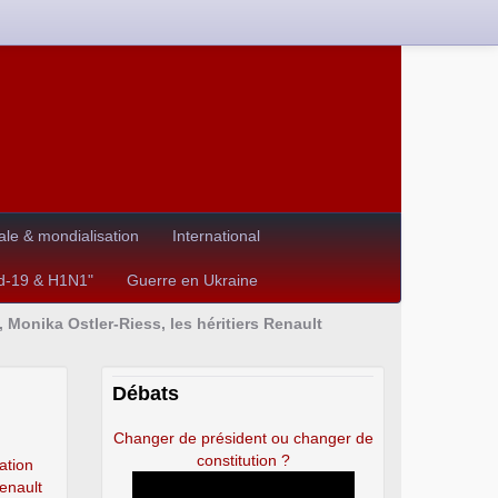
le & mondialisation
International
id-19 & H1N1"
Guerre en Ukraine
, Monika Ostler-Riess, les héritiers Renault
Débats
Changer de président ou changer de
constitution ?
ation
Renault