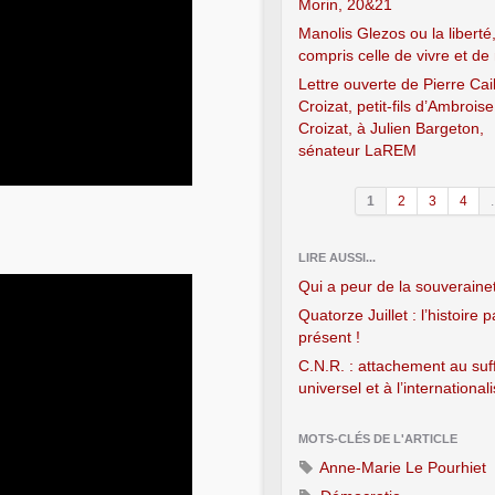
Morin, 20&21
Manolis Glezos ou la liberté,
compris celle de vivre et de
Lettre ouverte de Pierre Cai
Croizat, petit-fils d’Ambroise
Croizat, à Julien Bargeton,
sénateur LaREM
1
2
3
4
.
LIRE AUSSI...
Qui a peur de la souveraine
Quatorze Juillet : l’histoire 
présent !
C.N.R. : attachement au suf
universel et à l’internationa
MOTS-CLÉS DE L'ARTICLE
Anne-Marie Le Pourhiet