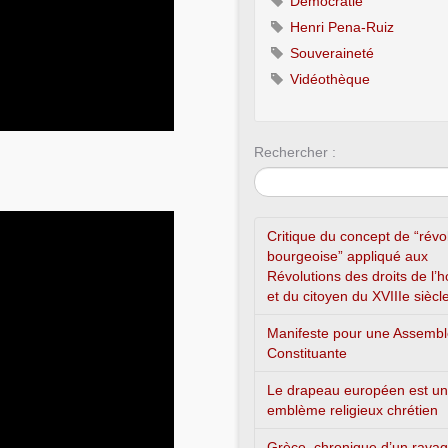
Démocratie
Henri Pena-Ruiz
Souveraineté
Vidéothèque
Rechercher :
Critique du concept de “révo
bourgeoise” appliqué aux
Révolutions des droits de l
et du citoyen du XVIIIe siècl
Manifeste pour une Assemb
Constituante
Le drapeau européen est un
emblème religieux chrétien
Grèce, chronique d’un rava