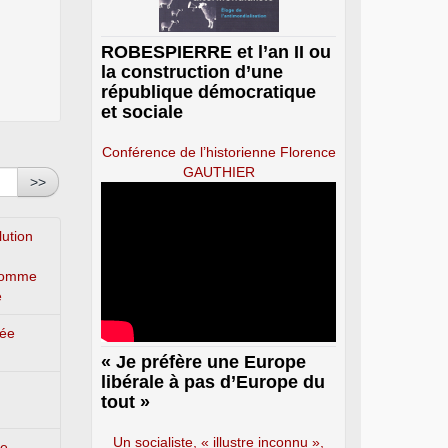
ROBESPIERRE et l’an II ou
la construction d’une
république démocratique
et sociale
Conférence de l’historienne Florence
GAUTHIER
>>
lution
’homme
e
lée
« Je préfère une Europe
libérale à pas d’Europe du
tout »
Un socialiste, « illustre inconnu »,
ge