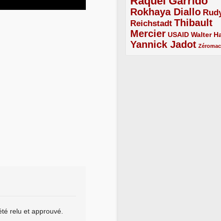
Raquel Garrido
5/5
Rokhaya Diallo
4/5
Rud
Thibault
Reichstadt
3/5
Mercier
4/5
2/5
2/5
USAID
Walter Ha
Yannick Jadot
4/5
1/5
Zéroma
été relu et approuvé.