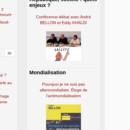
enjeux ?
 y
 mourir
Conférence-débat avec André
llaud-
BELLON et Eddy KHALDI
..
Mondialisation
té ?
parle au
Pourquoi je ne suis pas
altermondialiste. Éloge de
l’antimondialisation
frage
lisme