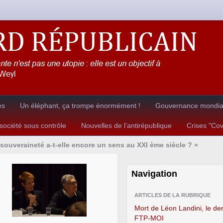
es
Un éléphant, ça trompe énormément !
Gouvernance mondial
ociété sous contrôle
Nouvelles de l’antirépublique
Crises "Co
souveraineté a-t-elle encore un sens au XXI ème siècle ? »
Navigation
ARTICLES DE LA RUBRIQUE
Mort de Léon Landini, le der
FTP-MOI