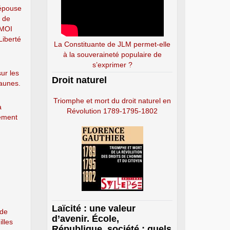
épouse
e de
-MOI
Liberté
La Constituante de JLM permet-elle
à la souveraineté populaire de
s’exprimer ?
ur les
Droit naturel
jaunes.
Triomphe et mort du droit naturel en
a
Révolution 1789-1795-1802
ement
Laïcité : une valeur
 de
d’avenir. École,
illes
République, société : quels