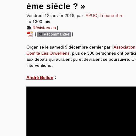
ème siècle ? »
Vendredi 12 janvier 2018
,
par
APUC
,
Tribune libre
Lu 1300 fois
Résistances
|
|
|
Recommander
Organisé le samedi 9 décembre dernier par l’
Association
Comité Les Orwelliens
, plus de 300 personnes ont partic
aux débats qui auraient pu et devraient se poursuivre. C
interventions :
André Bellon
: