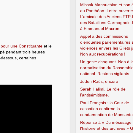
Missak Manouchian et son 
au Panthéon. Lettre ouvert
L’amicale des Anciens FTP
des Bataillons Carmagnole-
à Emmanuel Macron
Appel à des commissions
d’enquêtes parlementaires s
 pour une Constituante
et le
violences envers les Gilets 
ipé pendant trois heures
Non aux récupérations !
i-dessous, certaines
Un geste choquant. Non à l
normalisation du Rassembl
national. Restons vigilants.
Juden Raüs, encore !
Sarah Halimi. Le rôle de
l’antisémitisme.
Paul François : la Cour de
cassation confirme la
condamnation de Monsanto
Réponse à « Du mésusage
l’histoire et des archives » G