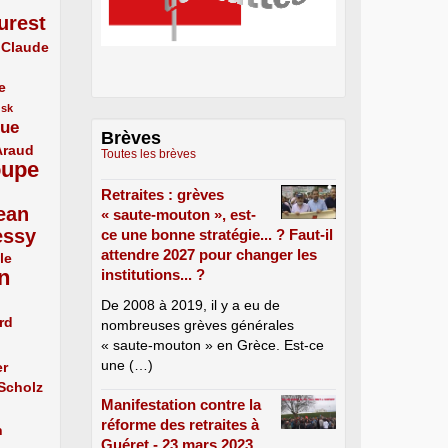
urest
Claude
e
usk
que
Brèves
Araud
Toutes les brèves
oupe
Retraites : grèves
ean
« saute-mouton », est-
essy
ce une bonne stratégie... ? Faut-il
attendre 2027 pour changer les
le
n
institutions... ?
De 2008 à 2019, il y a eu de
rd
nombreuses grèves générales
« saute-mouton » en Grèce. Est-ce
une (…)
er
 Scholz
Manifestation contre la
réforme des retraites à
n
Guéret - 23 mars 2023