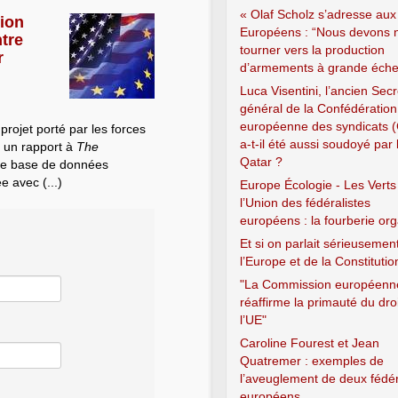
« Olaf Scholz s’adresse aux
tion
Européens : “Nous devons 
tre
tourner vers la production
r
d’armements à grande échel
Luca Visentini, l’ancien Secr
général de la Confédération
européenne des syndicats 
rojet porté par les forces
a-t-il été aussi soudoyé par 
é un rapport à
The
Qatar ?
une base de données
e avec (...)
Europe Écologie - Les Verts
l’Union des fédéralistes
européens : la fourberie or
Et si on parlait sérieusemen
l’Europe et de la Constitutio
"La Commission européenn
réaffirme la primauté du dro
l’UE"
Caroline Fourest et Jean
Quatremer : exemples de
l’aveuglement de deux fédér
européens