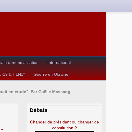
le & mondialisation
International
id-19 & H1N1"
Guerre en Ukraine
erait en étude". Par Gaëlle Massang
Débats
Changer de président ou changer de
constitution ?
 »