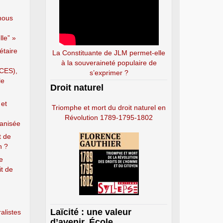
nous
le” »
étaire
La Constituante de JLM permet-elle
à la souveraineté populaire de
(CES),
s’exprimer ?
le
Droit naturel
 et
Triomphe et mort du droit naturel en
Révolution 1789-1795-1802
ganisée
t de
n ?
e
it de
Laïcité : une valeur
alistes
d’avenir. École,