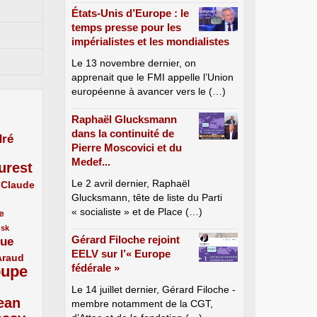
États-Unis d’Europe : le
temps presse pour les
impérialistes et les mondialistes
Le 13 novembre dernier, on
apprenait que le FMI appelle l’Union
européenne à avancer vers le (…)
Raphaël Glucksmann
dans la continuité de
ré
Pierre Moscovici et du
Medef...
urest
Le 2 avril dernier, Raphaël
Claude
Glucksmann, tête de liste du Parti
« socialiste » et de Place (…)
e
usk
Gérard Filoche rejoint
que
EELV sur l’« Europe
Araud
fédérale »
oupe
Le 14 juillet dernier, Gérard Filoche -
ean
membre notamment de la CGT,