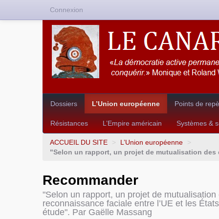
Connexion
Dossiers
L’Union européenne
Points de rep
Résistances
L’Empire américain
Systèmes & so
ACCUEIL DU SITE
>
L’Union européenne
>
"Selon un rapport, un projet de mutualisation des 
Recommander
"Selon un rapport, un projet de mutualisatio
reconnaissance faciale entre l’UE et les États
étude". Par Gaëlle Massang