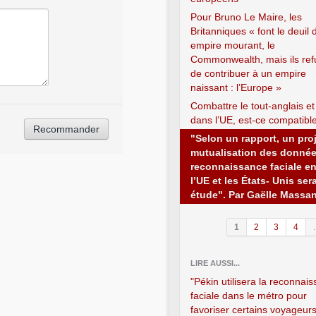
Pour Bruno Le Maire, les
Britanniques « font le deuil 
empire mourant, le
Commonwealth, mais ils ref
de contribuer à un empire
naissant : l’Europe »
Combattre le tout-anglais et
dans l’UE, est-ce compatibl
"Selon un rapport, un pro
mutualisation des donné
reconnaissance faciale en
l’UE et les États- Unis ser
étude". Par Gaëlle Massa
1
2
3
4
.
LIRE AUSSI...
"Pékin utilisera la reconnai
faciale dans le métro pour
favoriser certains voyageurs