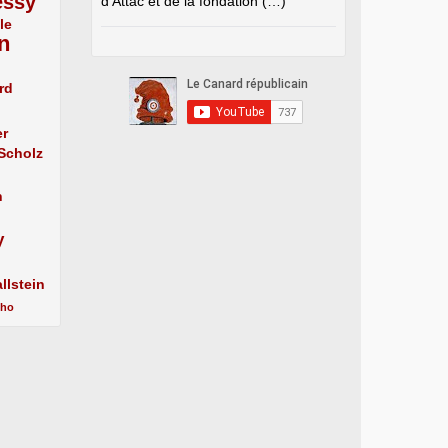
essy
d’Attac et de la fondation (…)
le
n
rd
er
 Scholz
n
y
llstein
cho