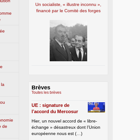
lution
Un socialiste, « illustre inconnu »,
financé par le Comité des forges
’homme
e
lée
ge
 la
Brèves
Toutes les brèves
 ou
UE : signature de
l’accord du Mercosur
conomie
Hier, un nouvel accord de « libre-
e de
échange » désastreux dont l’Union
européenne nous est (…)