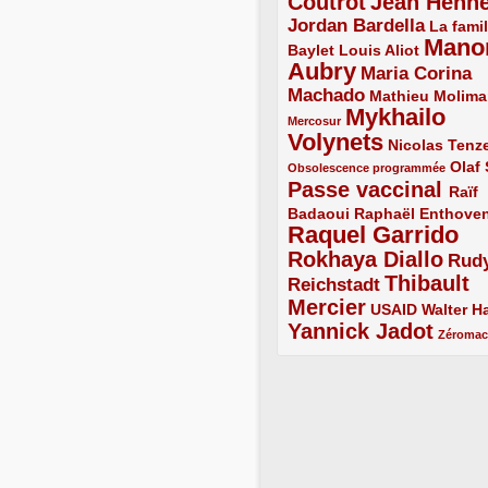
Coutrot
Jean Henn
4/5
4/5
Jordan Bardella
3/5
La famil
Mano
2/5
2/5
Baylet
Louis Aliot
Aubry
5/5
Maria Corina
Machado
3/5
2/5
Mathieu Molima
Mykhailo
1/5
Mercosur
Volynets
5/5
2/5
Nicolas Tenz
1/5
2/5
Olaf
Obsolescence programmée
Passe vaccinal
4/5
Raïf
Badaoui
2/5
2/5
Raphaël Enthove
Raquel Garrido
5/5
Rokhaya Diallo
4/5
Rud
Thibault
Reichstadt
3/5
Mercier
4/5
2/5
2/5
USAID
Walter Ha
Yannick Jadot
4/5
1/5
Zéroma