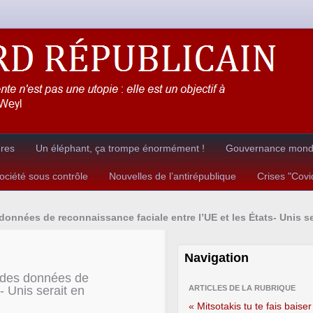
ères
Un éléphant, ça trompe énormément !
Gouvernance mondia
ciété sous contrôle
Nouvelles de l’antirépublique
Crises "Cov
données de reconnaissance faciale entre l’UE et les États- Unis s
Navigation
n des données de
- Unis serait en
ARTICLES DE LA RUBRIQUE
« Mitsotakis tu te fais baiser