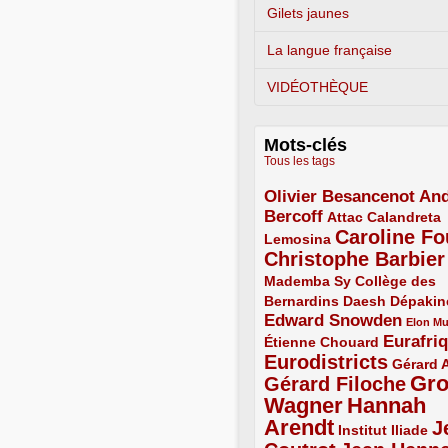
Gilets jaunes
La langue française
VIDÉOTHÈQUE
Mots-clés
Tous les tags
Olivier Besancenot
And
3/5
Bercoff
3/5
2/5
Attac
Calandreta
Caroline Fo
2/5
4/5
Lemosina
Christophe Barbier
4/5
Mademba Sy
2/5
Collège des
Bernardins
2/5
2/5
2/5
Daesh
Dépakin
Edward Snowden
3/5
1/5
Elon M
Eurafri
Étienne Chouard
2/5
3/5
Eurodistricts
4/5
2/5
Gérard 
Gr
Gérard Filoche
4/5
Wagner
Hannah
5/5
Arendt
J
5/5
2/5
Institut Iliade