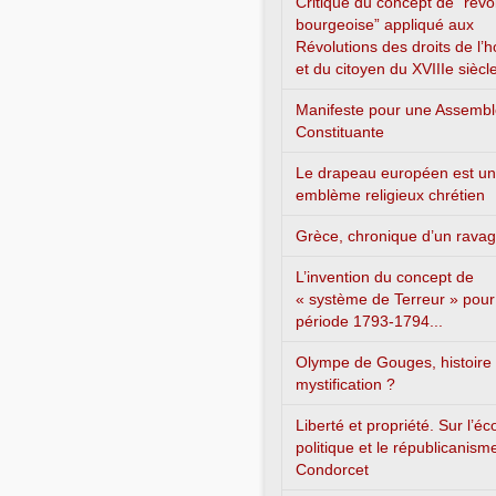
Critique du concept de “révo
bourgeoise” appliqué aux
Révolutions des droits de l
et du citoyen du XVIIIe siècl
Manifeste pour une Assemb
Constituante
Le drapeau européen est un
emblème religieux chrétien
Grèce, chronique d’un rava
L’invention du concept de
« système de Terreur » pour
période 1793-1794...
Olympe de Gouges, histoire
mystification ?
Liberté et propriété. Sur l’é
politique et le républicanism
Condorcet