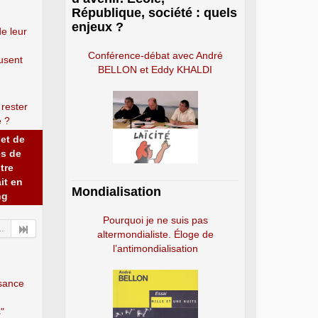
République, société : quels
enjeux ?
de leur
Conférence-débat avec André
usent
BELLON et Eddy KHALDI
 rester
e ?
jet de
es de
tre
ait en
Mondialisation
ng
Pourquoi je ne suis pas
..
altermondialiste. Éloge de
l’antimondialisation
ssance
"