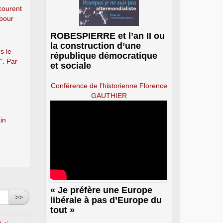
courent
 pour
ROBESPIERRE et l’an II ou
la construction d’une
s le
république démocratique
". Par
et sociale
Conférence de l’historienne Florence
GAUTHIER
in
« Je préfère une Europe
>>
libérale à pas d’Europe du
tout »