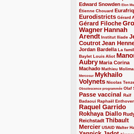
Edward Snowden
3/5
1/5
Elon M
Eurafri
Étienne Chouard
2/5
3/5
Eurodistricts
4/5
2/5
Gérard 
Gr
Gérard Filoche
4/5
Wagner
Hannah
5/5
Arendt
J
5/5
2/5
Institut Iliade
Coutrot
Jean Henn
4/5
4/5
Jordan Bardella
3/5
La famil
Mano
2/5
2/5
Baylet
Louis Aliot
Aubry
5/5
Maria Corina
Machado
3/5
2/5
Mathieu Molima
Mykhailo
1/5
Mercosur
Volynets
5/5
2/5
Nicolas Tenz
1/5
2/5
Olaf
Obsolescence programmée
Passe vaccinal
4/5
Raïf
Badaoui
2/5
2/5
Raphaël Enthove
Raquel Garrido
5/5
Rokhaya Diallo
4/5
Rud
Thibault
Reichstadt
3/5
Mercier
4/5
2/5
2/5
USAID
Walter Ha
Yannick Jadot
4/5
1/5