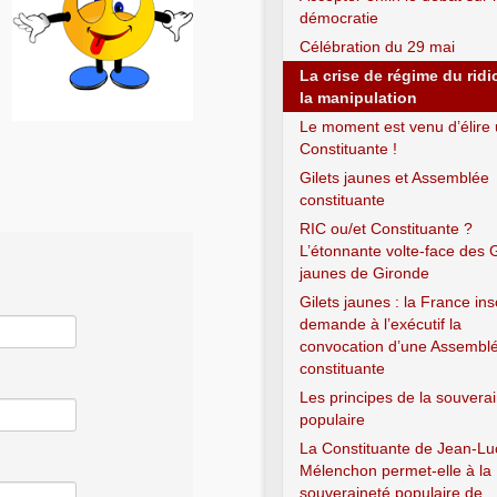
démocratie
Célébration du 29 mai
La crise de régime du ridi
la manipulation
Le moment est venu d’élire
Constituante !
Gilets jaunes et Assemblée
constituante
RIC ou/et Constituante ?
L’étonnante volte-face des G
jaunes de Gironde
Gilets jaunes : la France in
demande à l’exécutif la
convocation d’une Assembl
constituante
Les principes de la souvera
populaire
La Constituante de Jean-Lu
Mélenchon permet-elle à la
souveraineté populaire de