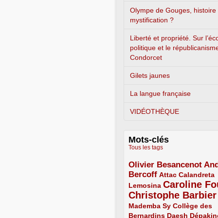
Olympe de Gouges, histoire
mystification ?
Liberté et propriété. Sur l’é
politique et le républicanism
Condorcet
Gilets jaunes
La langue française
VIDÉOTHÈQUE
Mots-clés
Tous les tags
Olivier Besancenot
And
3/5
Bercoff
3/5
2/5
Attac
Calandreta
Caroline Fo
2/5
4/5
Lemosina
Christophe Barbier
4/5
Mademba Sy
2/5
Collège des
Bernardins
2/5
2/5
2/5
Daesh
Dépakin