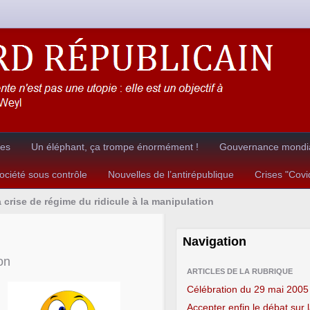
res
Un éléphant, ça trompe énormément !
Gouvernance mondia
ciété sous contrôle
Nouvelles de l’antirépublique
Crises "Cov
 crise de régime du ridicule à la manipulation
Navigation
on
ARTICLES DE LA RUBRIQUE
Célébration du 29 mai 2005
Accepter enfin le débat sur 