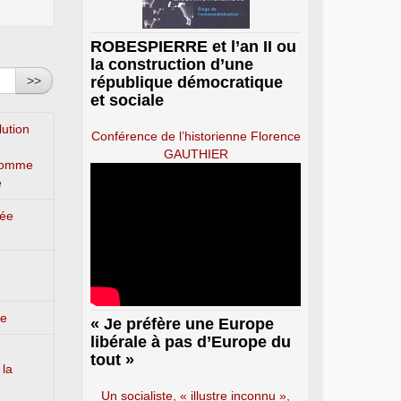
ROBESPIERRE et l’an II ou
la construction d’une
>>
république démocratique
et sociale
lution
Conférence de l’historienne Florence
GAUTHIER
’homme
e
lée
ge
« Je préfère une Europe
libérale à pas d’Europe du
tout »
 la
Un socialiste, « illustre inconnu »,