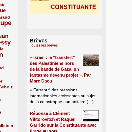
usk
que
Araud
oupe
ean
Brèves
essy
Toutes les brèves
le
n
« Israël : le "transfert"
des Palestiniens hors
rd
de la bande de Gaza, un
fantasme devenu projet ». Par
Marc Daou
er
 Scholz
« Faisant fi des pressions
internationales croissantes au sujet
n
de la catastrophe humanitaire (…)
y
Réponse à Clément
Viktorovitch et Raquel
Garrido sur la Constituante avec
llstein
tirage au sort