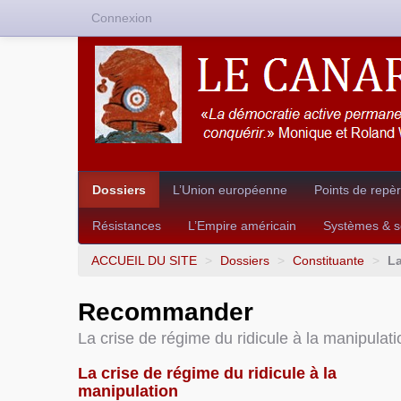
Connexion
Dossiers
L’Union européenne
Points de repè
Résistances
L’Empire américain
Systèmes & so
ACCUEIL DU SITE
>
Dossiers
>
Constituante
>
La
Recommander
La crise de régime du ridicule à la manipulati
La crise de régime du ridicule à la
manipulation