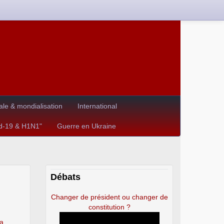
le & mondialisation
International
id-19 & H1N1"
Guerre en Ukraine
Débats
Changer de président ou changer de
constitution ?
la