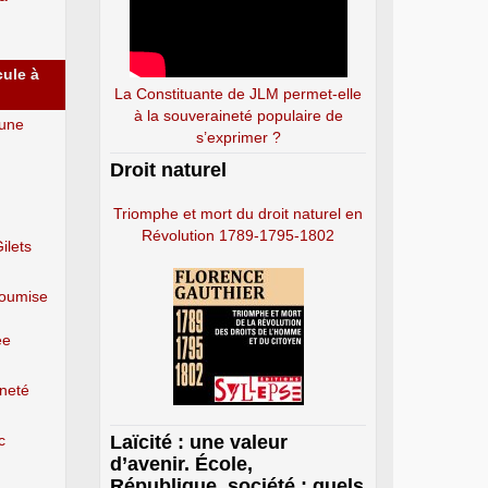
cule à
La Constituante de JLM permet-elle
à la souveraineté populaire de
 une
s’exprimer ?
Droit naturel
Triomphe et mort du droit naturel en
Révolution 1789-1795-1802
ilets
soumise
ée
ineté
c
Laïcité : une valeur
d’avenir. École,
République, société : quels