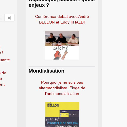
enjeux ?
Conférence-débat avec André
..
BELLON et Eddy KHALDI
a
 !
tuante
Mondialisation
s de
ce
Pourquoi je ne suis pas
ant
altermondialiste. Éloge de
l’antimondialisation