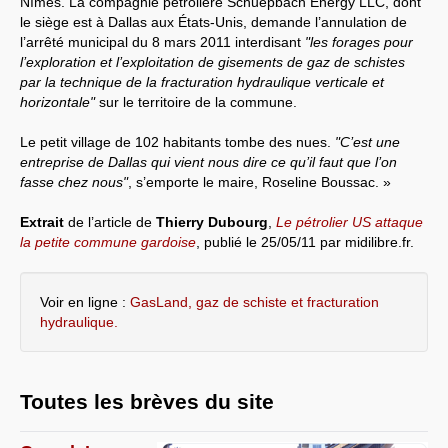
Nîmes. La compagnie pétrolière Schuepbach Energy LLC, dont
le siège est à Dallas aux États-Unis, demande l’annulation de
Systèmes & société sous contrôle
l’arrêté municipal du 8 mars 2011 interdisant
"les forages pour
l’exploration et l’exploitation de gisements de gaz de schistes
Nouvelles de l’antirépublique
par la technique de la fracturation hydraulique verticale et
horizontale"
sur le territoire de la commune.
Crises "Covid-19 & H1N1"
Le petit village de 102 habitants tombe des nues.
"C’est une
Guerre en Ukraine
entreprise de Dallas qui vient nous dire ce qu’il faut que l’on
fasse chez nous"
, s’emporte le maire, Roseline Boussac. »
Extrait
de l’article de
Thierry Dubourg
,
Le pétrolier US attaque
la petite commune gardoise
, publié le 25/05/11 par midilibre.fr.
Voir en ligne :
GasLand, gaz de schiste et fracturation
hydraulique.
Toutes les brèves du site