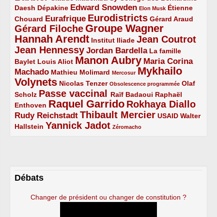
Edward Snowden
Daesh
2/5
2/5
3/5
1/5
Dépakine
Étienne
Elon Musk
Eurodistricts
2/5
3/5
4/5
2/5
Eurafrique
Chouard
Gérard Araud
Groupe Wagner
Gérard Filoche
4/5
5/5
Hannah Arendt
Jean Coutrot
5/5
2/5
4/5
Institut Iliade
Jean Hennessy
4/5
3/5
Jordan Bardella
La famille
Manon Aubry
2/5
2/5
5/5
Maria Corina
Baylet
Louis Aliot
Mykhailo
Machado
3/5
2/5
1/5
Mathieu Molimard
Mercosur
Volynets
5/5
2/5
1/5
Nicolas Tenzer
Olaf
Obsolescence programmée
Passe vaccinal
2/5
4/5
2/5
Scholz
Raïf Badaoui
Raphaël
Raquel Garrido
Rokhaya Diallo
2/5
5/5
4/5
Enthoven
Thibault Mercier
Rudy Reichstadt
3/5
4/5
2/5
USAID
Walter
Yannick Jadot
2/5
4/5
1/5
Hallstein
Zéromacho
Débats
Changer de président ou changer de constitution ?