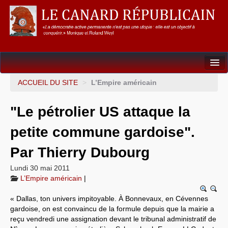
Dossiers
ACCUEIL DU SITE
>
L’Empire américain
L’Union européenne
"Le pétrolier US attaque la
Points de repères
petite commune gardoise".
Un éléphant, ça trompe énormément !
Par Thierry Dubourg
Gouvernance mondiale & mondialisation
Lundi 30 mai 2011
L’Empire américain
|
International
« Dallas, ton univers impitoyable. À Bonnevaux, en Cévennes
Résistances
gardoise, on est convaincu de la formule depuis que la mairie a
reçu vendredi une assignation devant le tribunal administratif de
L’Empire américain