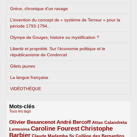
Grèce, chronique d’un ravage
L’invention du concept de « système de Terreur » pour la
période 1793-1794...
Olympe de Gouges, histoire ou mystification ?
Liberté et propriété. Sur l’économie politique et le
républicanisme de Condorcet
Gilets jaunes
La langue française
VIDÉOTHÈQUE
Mots-clés
Tous les tags
Olivier Besancenot
André Bercoff
3/5
3/5
2/5
Attac
Calandreta
Caroline Fourest
Christophe
2/5
4/5
Lemosina
Barbier
4/5
2/5
2/5
Claude Mademba Sy
Collège des Bernardins