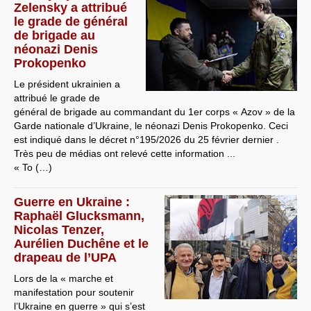
Zelensky a attribué
le grade de général
de brigade au
néonazi Denis
Prokopenko
Le président ukrainien a
attribué le grade de
général de brigade au commandant du 1er corps « Azov » de la
Garde nationale d’Ukraine, le néonazi Denis Prokopenko. Ceci
est indiqué dans le décret n°195/2026 du 25 février dernier .
Très peu de médias ont relevé cette information ...
« To (…)
Guerre en Ukraine :
Raphaël Glucksmann,
Nicolas Tenzer,
Aurélien Duchêne et le
drapeau de l’UPA
Lors de la « marche et
manifestation pour soutenir
l’Ukraine en guerre » qui s’est