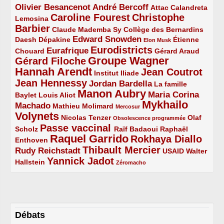
Olivier Besancenot
André Bercoff
3/5
3/5
2/5
Attac
Calandreta
Caroline Fourest
Christophe
2/5
4/5
Lemosina
Barbier
4/5
2/5
2/5
Claude Mademba Sy
Collège des Bernardins
Edward Snowden
Daesh
2/5
2/5
3/5
1/5
Dépakine
Étienne
Elon Musk
Eurodistricts
2/5
3/5
4/5
2/5
Eurafrique
Chouard
Gérard Araud
Groupe Wagner
Gérard Filoche
4/5
5/5
Hannah Arendt
Jean Coutrot
5/5
2/5
4/5
Institut Iliade
Jean Hennessy
4/5
3/5
Jordan Bardella
La famille
Manon Aubry
2/5
2/5
5/5
Maria Corina
Baylet
Louis Aliot
Mykhailo
Machado
3/5
2/5
1/5
Mathieu Molimard
Mercosur
Volynets
5/5
2/5
1/5
Nicolas Tenzer
Olaf
Obsolescence programmée
Passe vaccinal
2/5
4/5
2/5
Scholz
Raïf Badaoui
Raphaël
Raquel Garrido
Rokhaya Diallo
2/5
5/5
4/5
Enthoven
Thibault Mercier
Rudy Reichstadt
3/5
4/5
2/5
USAID
Walter
Yannick Jadot
2/5
4/5
1/5
Hallstein
Zéromacho
Débats