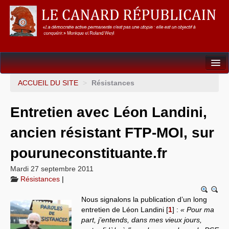
Dossiers
ACCUEIL DU SITE
>
Résistances
L’Union européenne
Entretien avec Léon Landini,
Points de repères
ancien résistant FTP-MOI, sur
Un éléphant, ça trompe énormément !
pouruneconstituante.fr
Gouvernance mondiale & mondialisation
Mardi 27 septembre 2011
Résistances
|
International
Nous signalons la publication d’un long
Résistances
entretien de Léon Landini
[
1
]
:
« Pour ma
part, j’entends, dans mes vieux jours,
L’Empire américain