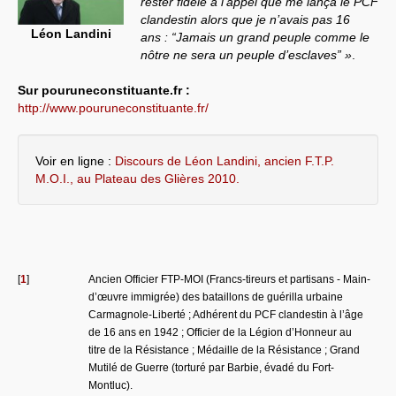
rester fidèle à l’appel que me lança le PCF
clandestin alors que je n’avais pas 16
Systèmes & société sous contrôle
Léon Landini
ans : “Jamais un grand peuple comme le
nôtre ne sera un peuple d’esclaves” »
.
Nouvelles de l’antirépublique
Sur pouruneconstituante.fr :
Crises "Covid-19 & H1N1"
http://www.pouruneconstituante.fr/
Guerre en Ukraine
Voir en ligne :
Discours de Léon Landini, ancien F.T.P.
M.O.I., au Plateau des Glières 2010.
[
1
]
Ancien Officier FTP-MOI (Francs-tireurs et partisans - Main-
d’œuvre immigrée) des bataillons de guérilla urbaine
Carmagnole-Liberté ; Adhérent du PCF clandestin à l’âge
de 16 ans en 1942 ; Officier de la Légion d’Honneur au
titre de la Résistance ; Médaille de la Résistance ; Grand
Mutilé de Guerre (torturé par Barbie, évadé du Fort-
Montluc).