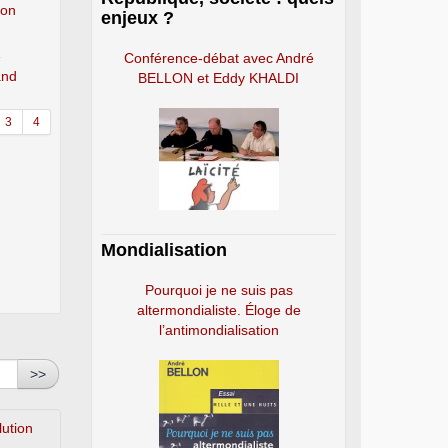
ion
enjeux ?
»
Conférence-débat avec André
and
BELLON et Eddy KHALDI
3
4
Mondialisation
Pourquoi je ne suis pas
altermondialiste. Éloge de
l’antimondialisation
>>
lution