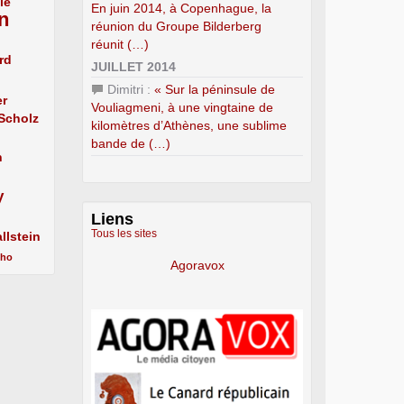
le
En juin 2014, à Copenhague, la
n
réunion du Groupe Bilderberg
réunit (…)
rd
JUILLET 2014
Dimitri :
« Sur la péninsule de
er
Vouliagmeni, à une vingtaine de
 Scholz
kilomètres d’Athènes, une sublime
bande de (…)
n
y
Liens
Tous les sites
llstein
cho
Agoravox