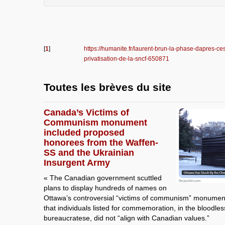
[
1
]
https://humanite.fr/laurent-brun-la-phase-dapres-ces
privatisation-de-la-sncf-650871
Toutes les brèves du site
Canada’s Victims of
Communism monument
included proposed
honorees from the Waffen-
SS and the Ukrainian
Insurgent Army
« The Canadian government scuttled
plans to display hundreds of names on
Ottawa’s controversial “victims of communism” monument,
that individuals listed for commemoration, in the bloodles
bureaucratese, did not “align with Canadian values.”