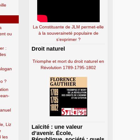
ille
La Constituante de JLM permet-elle
a
à la souveraineté populaire de
ent ou
s’exprimer ?
er :
Droit naturel
des
Triomphe et mort du droit naturel en
Révolution 1789-1795-1802
slogan
do ?
ation
Jean-
Manuel
e, Liz
Laïcité : une valeur
e
d’avenir. École,
 les
République, société : quels