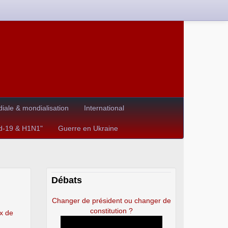
ale & mondialisation
International
id-19 & H1N1"
Guerre en Ukraine
Débats
Changer de président ou changer de
constitution ?
ix de