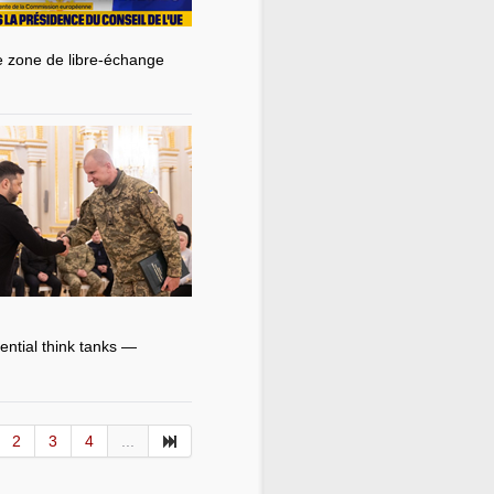
de zone de libre-échange
ntial think tanks —
2
3
4
...