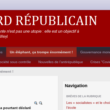
es
Un éléphant, ça trompe énormément !
Gouvernance mondi
ciété sous contrôle
Nouvelles de l’antirépublique
Crises "Cov
mément !
Navigation
BRÈVES DE LA RUBRIQUE
Les « socialistes » et le cho
l’école
a pourtant déclaré