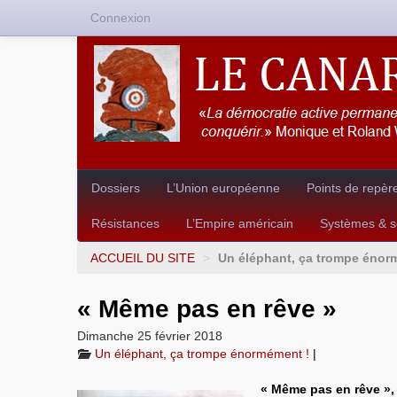
Connexion
Dossiers
L’Union européenne
Points de repèr
Résistances
L’Empire américain
Systèmes & so
ACCUEIL DU SITE
>
Un éléphant, ça trompe énor
« Même pas en rêve »
Dimanche 25 février 2018
Un éléphant, ça trompe énormément !
|
« Même pas en rêve », 