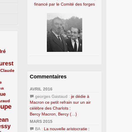
financé par le Comité des forges
ré
urest
Claude
Commentaires
e
AVRIL 2016
usk
que
georges Gastaud :
je dédie à
Araud
Macron ce petit refrain sur un air
oupe
célèbre des Charlots :
Bercy Macron, Bercy (…)
ean
MARS 2015
essy
BA :
La nouvelle aristocratie :