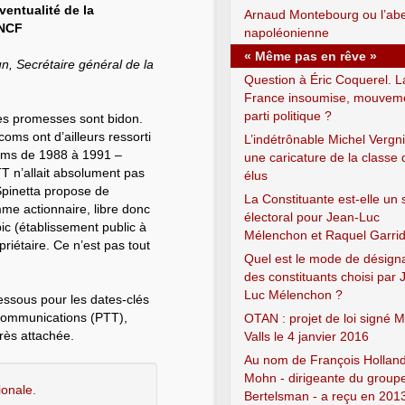
ventualité de la
Arnaud Montebourg ou l’abe
SNCF
napoléonienne
« Même pas en rêve »
, Secrétaire général de la
Question à Éric Coquerel. L
France insoumise, mouvem
parti politique ?
es promesses sont bidon.
oms ont d’ailleurs ressorti
L’indétrônable Michel Vergni
coms de 1988 à 1991 –
une caricature de la classe 
T n’allait absolument pas
élus
 Spinetta propose de
La Constituante est-elle un 
me actionnaire, libre donc
électoral pour Jean-Luc
ic (établissement public à
Mélenchon et Raquel Garri
priétaire. Ce n’est pas tout
Quel est le mode de désign
des constituants choisi par 
Luc Mélenchon ?
dessous pour les dates-clés
écommunications (PTT),
OTAN : projet de loi signé 
rès attachée.
Valls le 4 janvier 2016
Au nom de François Holland
Mohn - dirigeante du group
ionale.
Bertelsman - a reçu en 2013