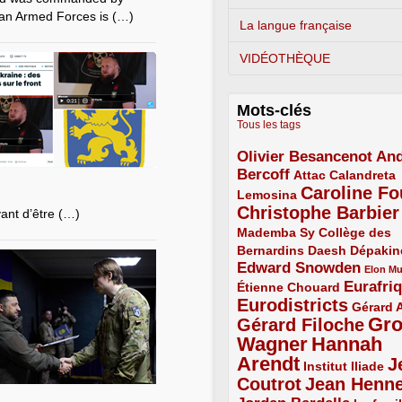
ian Armed Forces is (…)
La langue française
VIDÉOTHÈQUE
Mots-clés
Tous les tags
Olivier Besancenot
And
3/5
Bercoff
3/5
2/5
Attac
Calandreta
Caroline Fo
2/5
4/5
Lemosina
Christophe Barbier
4/5
vant d’être (…)
Mademba Sy
2/5
Collège des
Bernardins
2/5
2/5
2/5
Daesh
Dépakin
Edward Snowden
3/5
1/5
Elon M
Eurafri
Étienne Chouard
2/5
3/5
Eurodistricts
4/5
2/5
Gérard 
Gr
Gérard Filoche
4/5
Wagner
Hannah
5/5
Arendt
J
5/5
2/5
Institut Iliade
Coutrot
Jean Henn
4/5
4/5