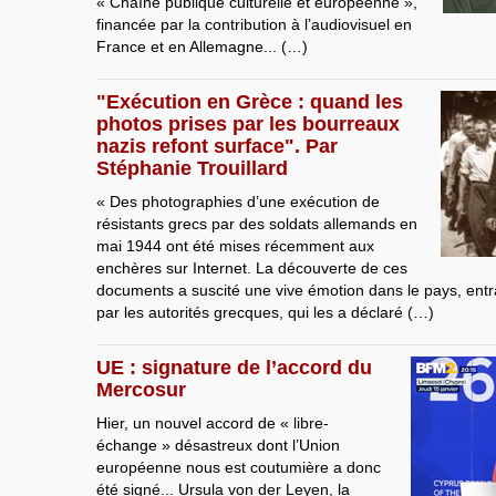
« Chaîne publique culturelle et européenne »,
financée par la contribution à l’audiovisuel en
France et en Allemagne... (…)
"Exécution en Grèce : quand les
photos prises par les bourreaux
nazis refont surface". Par
Stéphanie Trouillard
« Des photographies d’une exécution de
résistants grecs par des soldats allemands en
mai 1944 ont été mises récemment aux
enchères sur Internet. La découverte de ces
documents a suscité une vive émotion dans le pays, entraî
par les autorités grecques, qui les a déclaré (…)
UE : signature de l’accord du
Mercosur
Hier, un nouvel accord de « libre-
échange » désastreux dont l’Union
européenne nous est coutumière a donc
été signé... Ursula von der Leyen, la