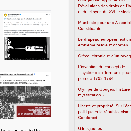
bourgeoise” appliqué aux
Révolutions des droits de l
et du citoyen du XVIIIe siècl
Manifeste pour une Assemb
Constituante
Le drapeau européen est un
emblème religieux chrétien
Grèce, chronique d’un rava
L’invention du concept de
« système de Terreur » pour
période 1793-1794...
Olympe de Gouges, histoire
mystification ?
Liberté et propriété. Sur l’é
politique et le républicanism
Condorcet
Gilets jaunes
and was commanded by