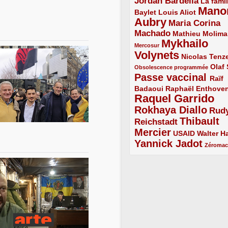
Jordan Bardella
3/5
La famil
Mano
2/5
2/5
Baylet
Louis Aliot
Aubry
5/5
Maria Corina
Machado
3/5
2/5
Mathieu Molima
Mykhailo
1/5
Mercosur
Volynets
5/5
2/5
Nicolas Tenz
1/5
2/5
Olaf
Obsolescence programmée
Passe vaccinal
4/5
Raïf
Badaoui
2/5
2/5
Raphaël Enthove
Raquel Garrido
5/5
Rokhaya Diallo
4/5
Rud
Thibault
Reichstadt
3/5
Mercier
4/5
2/5
2/5
USAID
Walter Ha
Yannick Jadot
4/5
1/5
Zéroma