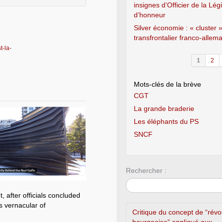
insignes d’Officier de la Lég
d’honneur
Silver économie : « cluster 
transfrontalier franco-allem
t-la-
1
2
Mots-clés de la brève
CGT
La grande braderie
Les éléphants du PS
SNCF
Rechercher :
 after officials concluded
s vernacular of
Critique du concept de “révo