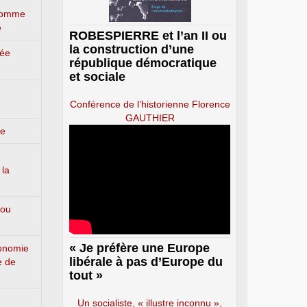
’homme
e
ROBESPIERRE et l’an II ou
la construction d’une
lée
république démocratique
et sociale
Conférence de l’historienne Florence
GAUTHIER
ge
 la
 ou
« Je préfère une Europe
conomie
libérale à pas d’Europe du
e de
tout »
Un socialiste, « illustre inconnu »,