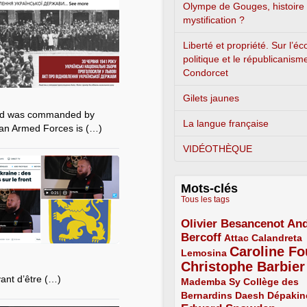
Olympe de Gouges, histoire
mystification ?
Liberté et propriété. Sur l’é
politique et le républicanism
Condorcet
Gilets jaunes
and was commanded by
La langue française
ian Armed Forces is (…)
VIDÉOTHÈQUE
Mots-clés
Tous les tags
Olivier Besancenot
And
3/5
Bercoff
3/5
2/5
Attac
Calandreta
Caroline Fo
2/5
4/5
Lemosina
Christophe Barbier
4/5
vant d’être (…)
Mademba Sy
2/5
Collège des
Bernardins
2/5
2/5
2/5
Daesh
Dépakin