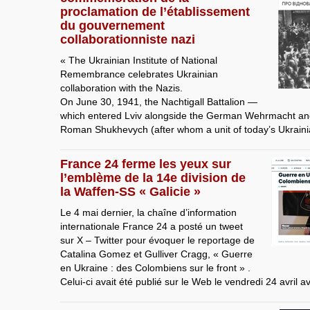
proclamation de l’établissement
du gouvernement
collaborationniste nazi
« The Ukrainian Institute of National
Remembrance celebrates Ukrainian
collaboration with the Nazis.
On June 30, 1941, the Nachtigall Battalion —
which entered Lviv alongside the German Wehrmacht 
Roman Shukhevych (after whom a unit of today’s Ukrain
France 24 ferme les yeux sur
l’emblème de la 14e division de
la Waffen-SS « Galicie »
Le 4 mai dernier, la chaîne d’information
internationale France 24 a posté un tweet
sur X – Twitter pour évoquer le reportage de
Catalina Gomez et Gulliver Cragg, « Guerre
en Ukraine : des Colombiens sur le front » .
Celui-ci avait été publié sur le Web le vendredi 24 avril a