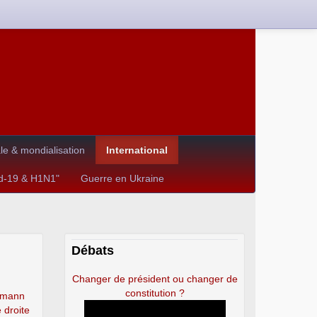
e & mondialisation
International
id-19 & H1N1"
Guerre en Ukraine
Débats
Changer de président ou changer de
constitution ?
ksmann
e droite