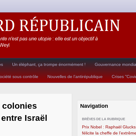
es
Un éléphant, ça trompe énormément !
Gouvernance mondial
ciété sous contrôle
Nouvelles de l’antirépublique
Crises "Cov
 colonies
Navigation
entre Israël
BRÈVES DE LA RUBRIQUE
Prix Nobel : Raphaël Gluc
félicite la cheffe de l’extrêm