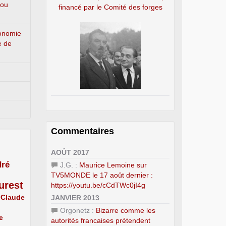
 ou
financé par le Comité des forges
conomie
e de
Commentaires
AOÛT 2017
ré
J.G. :
Maurice Lemoine sur
TV5MONDE le 17 août dernier :
urest
https://youtu.be/cCdTWc0jI4g
Claude
JANVIER 2013
Orgonetz :
Bizarre comme les
e
autorités francaises prétendent