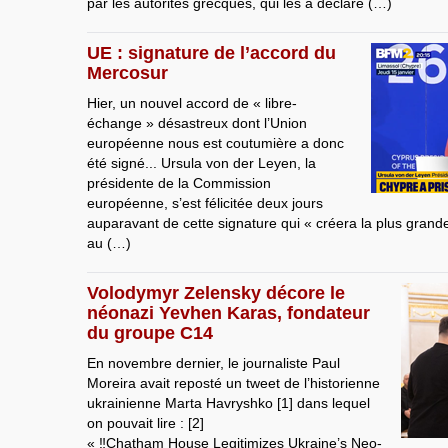
par les autorités grecques, qui les a déclaré (…)
UE : signature de l’accord du
Mercosur
Hier, un nouvel accord de « libre-
échange » désastreux dont l’Union
européenne nous est coutumière a donc
été signé... Ursula von der Leyen, la
présidente de la Commission
européenne, s’est félicitée deux jours
auparavant de cette signature qui « créera la plus gran
au (…)
Volodymyr Zelensky décore le
néonazi Yevhen Karas, fondateur
du groupe C14
En novembre dernier, le journaliste Paul
Moreira avait reposté un tweet de l’historienne
ukrainienne Marta Havryshko [1] dans lequel
on pouvait lire : [2]
« ‼️Chatham House Legitimizes Ukraine’s Neo-