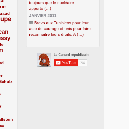
usk
toujours que le nucléaire
que
apporte (…)
Araud
JANVIER 2011
oupe
Bravo aux Tunisiens pour leur
acte de courage et unis pour faire
ean
reconnaitre leurs droits. A (…)
essy
le
n
rd
er
 Scholz
n
y
llstein
cho