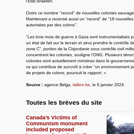
l’Etat israélien.
Outre ce nombre “record” de nouvelles colonies sauvages
Maintenant a recensé aussi un “record” de “18 nouvelle
autorisées par des colons”.
“Les trois mois de guerre à Gaza sont instrumentalisés p
un état de fait sur le terrain et ainsi prendre le contrôle 
zone C”, portion de la Cisjordanie sous contrôle civil milit
concentrent les colonies, souligne l’ONG. Plusieurs tén
colonies sont actuellement ministres dans le gouverne
ce qui contribue de surcroît à créer “un environnement pol
de projets de colons, poursuit le rapport. »
Source :
agence Belga,
lalibre.be
, le 6 janvier 2024.
Toutes les brèves du site
Canada’s Victims of
Communism monument
included proposed