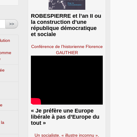
ROBESPIERRE et l’an II ou
la construction d’une
>>
république démocratique
et sociale
lution
Conférence de l’historienne Florence
’homme
GAUTHIER
e
lée
ge
« Je préfère une Europe
libérale à pas d’Europe du
 la
tout »
Un socialiste, « illustre inconnu »,