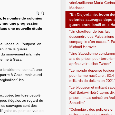
vénézuélienne Maria Corina
Machado
"En Cisjordanie, boom de
a, le nombre de colonies
colonies sauvages depuis
connu une progression
guerre entre Israël et le 
dans une nouvelle étude
"Un chauffeur de bus fait
descendre des Palestiniens ;
compagnie s’en excuse". Pa
 sauvages, ou “outpost” en
Michaël Horovitz
début de la guerre
"Une Saoudienne condamné
e du mouvement islamiste
ans de prison pour terroris
élienne à Gaza.
après avoir utilisé Twitter"
e israélienne, connaît une
"Le monde dépense toujour
 guerre à Gaza, mais aussi
pour l’arme nucléaire : 82,4
rginaliser” les
milliards de dollars en 2021
"Le blogueur et militant sao
Raif Badawi libéré après di
occupée, territoire peuplé
prison... mais coincé en Ara
gées illégales au regard du
Saoudite"
onies sauvages sont des
"Colombie : des policiers en
 illégales du point de vue de
uniforme nazi pour rendre