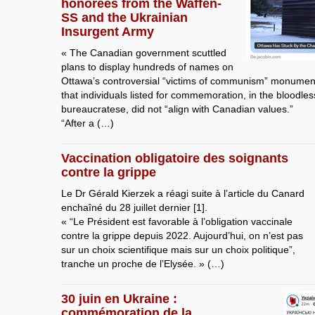
honorees from the Waffen-
SS and the Ukrainian
Insurgent Army
« The Canadian government scuttled
plans to display hundreds of names on
Ottawa’s controversial “victims of communism” monument,
that individuals listed for commemoration, in the bloodles
bureaucratese, did not “align with Canadian values.”
“After a (…)
Vaccination obligatoire des soignants
contre la grippe
Le Dr Gérald Kierzek a réagi suite à l’article du Canard
enchaîné du 28 juillet dernier [1].
« “Le Président est favorable à l’obligation vaccinale
contre la grippe depuis 2022. Aujourd’hui, on n’est pas
sur un choix scientifique mais sur un choix politique”,
tranche un proche de l’Elysée. » (…)
30 juin en Ukraine :
commémoration de la