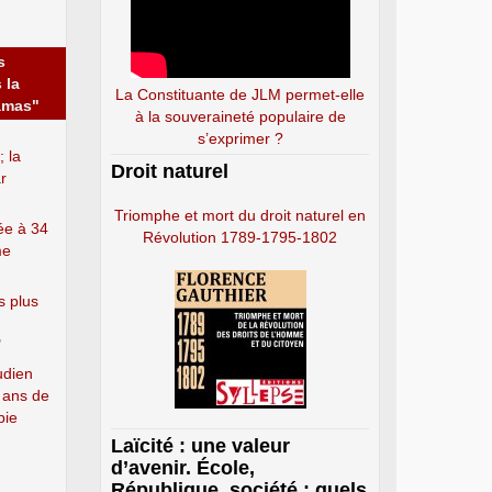
s
 la
La Constituante de JLM permet-elle
Hamas"
à la souveraineté populaire de
s’exprimer ?
 la
Droit naturel
r
Triomphe et mort du droit naturel en
e à 34
Révolution 1789-1795-1802
me
s plus
"
udien
x ans de
bie
Laïcité : une valeur
d’avenir. École,
République, société : quels