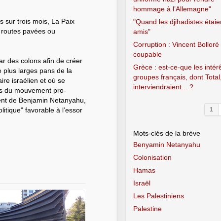
hommage à l’Allemagne"
 sur trois mois, La Paix
"Quand les djihadistes étaie
s routes pavées ou
amis"
Corruption : Vincent Bolloré
coupable
ar des colons afin de créer
Grèce : est-ce-que les intér
de plus larges pans de la
groupes français, dont Total
aire israélien et où se
interviendraient... ?
ors du mouvement pro-
ment de Benjamin Netanyahu,
itique” favorable à l’essor
1
Mots-clés de la brève
Benyamin Netanyahu
Colonisation
Hamas
Israël
Les Palestiniens
Palestine