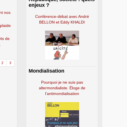
enjeux ?
nt nos
Conférence-débat avec André
BELLON et Eddy KHALDI
 plaide
êts de
,
2
3
Mondialisation
Pourquoi je ne suis pas
altermondialiste. Éloge de
l’antimondialisation