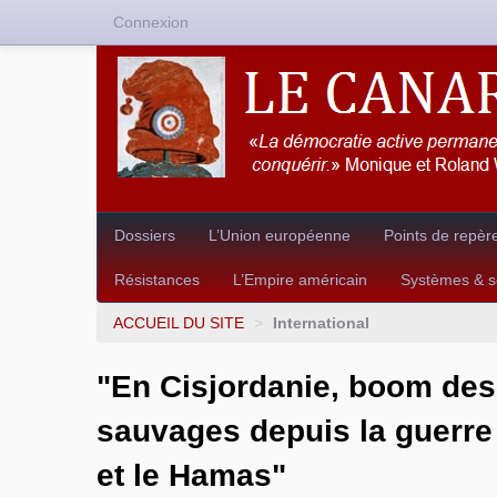
Connexion
Dossiers
L’Union européenne
Points de repèr
Résistances
L’Empire américain
Systèmes & so
ACCUEIL DU SITE
>
International
"En Cisjordanie, boom des
sauvages depuis la guerre 
et le Hamas"