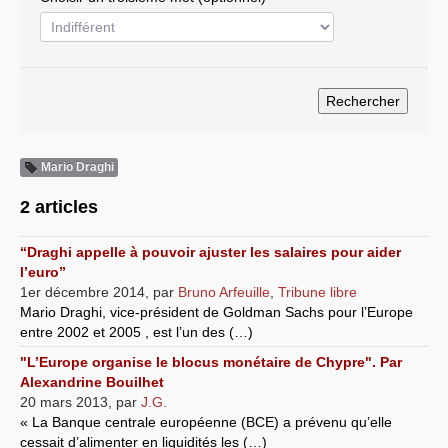
Systèmes & société sous contrôle
Nouvelles de l’antirépublique
Crises "Covid-19 & H1N1"
Guerre en Ukraine
Mario Draghi
2 articles
“Draghi appelle à pouvoir ajuster les salaires pour aider
l’euro”
1er décembre 2014
,
par
Bruno Arfeuille
,
Tribune libre
Mario Draghi, vice-président de Goldman Sachs pour l’Europe
entre 2002 et 2005 , est l’un des (…)
"L’Europe organise le blocus monétaire de Chypre". Par
Alexandrine Bouilhet
20 mars 2013
,
par
J.G.
« La Banque centrale européenne (BCE) a prévenu qu’elle
cessait d’alimenter en liquidités les (…)