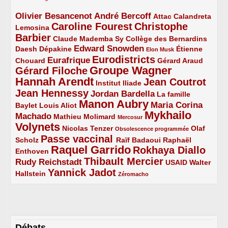
Olivier Besancenot
André Bercoff
3/5
3/5
2/5
Attac
Calandreta
Caroline Fourest
Christophe
2/5
4/5
Lemosina
Barbier
4/5
2/5
2/5
Claude Mademba Sy
Collège des Bernardins
Edward Snowden
Daesh
2/5
2/5
3/5
1/5
Dépakine
Étienne
Elon Musk
Eurodistricts
2/5
3/5
4/5
2/5
Eurafrique
Chouard
Gérard Araud
Groupe Wagner
Gérard Filoche
4/5
5/5
Hannah Arendt
Jean Coutrot
5/5
2/5
4/5
Institut Iliade
Jean Hennessy
4/5
3/5
Jordan Bardella
La famille
Manon Aubry
2/5
2/5
5/5
Maria Corina
Baylet
Louis Aliot
Mykhailo
Machado
3/5
2/5
1/5
Mathieu Molimard
Mercosur
Volynets
5/5
2/5
1/5
Nicolas Tenzer
Olaf
Obsolescence programmée
Passe vaccinal
2/5
4/5
2/5
Scholz
Raïf Badaoui
Raphaël
Raquel Garrido
Rokhaya Diallo
2/5
5/5
4/5
Enthoven
Thibault Mercier
Rudy Reichstadt
3/5
4/5
2/5
USAID
Walter
Yannick Jadot
2/5
4/5
1/5
Hallstein
Zéromacho
Débats