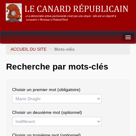
Dossiers
ACCUEIL DU SITE
>
Mots-clés
L’Union européenne
Recherche par mots-clés
Points de repères
Un éléphant, ça trompe énormément !
Choisir un premier mot (obligatoire)
Gouvernance mondiale & mondialisation
International
Choisir un deuxième mot (optionnel)
Résistances
L’Empire américain
Choisir un troisième mot (optionnel)