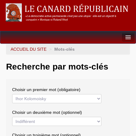
Dossiers
ACCUEIL DU SITE
>
Mots-clés
L’Union européenne
Recherche par mots-clés
Points de repères
Un éléphant, ça trompe énormément !
Choisir un premier mot (obligatoire)
Gouvernance mondiale & mondialisation
International
Choisir un deuxième mot (optionnel)
Résistances
L’Empire américain
Choisir un troisième mot (optionnel)