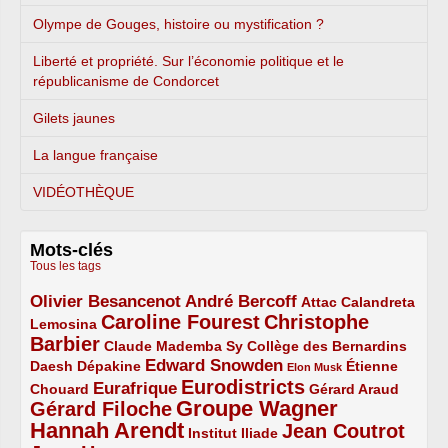
Olympe de Gouges, histoire ou mystification ?
Liberté et propriété. Sur l’économie politique et le
républicanisme de Condorcet
Gilets jaunes
La langue française
VIDÉOTHÈQUE
Mots-clés
Tous les tags
Olivier Besancenot
André Bercoff
3/5
3/5
2/5
Attac
Calandreta
Caroline Fourest
Christophe
2/5
4/5
Lemosina
Barbier
4/5
2/5
2/5
Claude Mademba Sy
Collège des Bernardins
Edward Snowden
Daesh
2/5
2/5
3/5
1/5
Dépakine
Étienne
Elon Musk
Eurodistricts
2/5
3/5
4/5
2/5
Eurafrique
Chouard
Gérard Araud
Groupe Wagner
Gérard Filoche
4/5
5/5
Hannah Arendt
Jean Coutrot
5/5
2/5
4/5
Institut Iliade