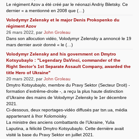
Le régiment Azov a été créé par le néonazi Andriy Biletsky. Ce
dernier « a mentionné en 2008 que (…)
Volodymyr Zelensky et le major Denis Prokopenko du
régiment Azov
26 mars 2022
,
par
John Groleau
Dans son allocution vidéo, Volodymyr Zelensky a annoncé le 19
mars dernier avoir donné « le (…)
Volodymyr Zelensky and his government on Dmytro
Kotsyubaylo : "Legendary DaVinci, commander of the
Right Sector’s 1st Separate Assault Company, awarded the
title Hero of Ukraine"
20 mars 2022
,
par
John Groleau
Dmytro Kotsyubaylo, membre du Pravy Sektor (Secteur Droit) -
formation d’extrême-droite -, a reçu la plus haute distinction
d’Ukraine des mains de Volodymyr Zelensky le 1er décembre
2021.
Ci-dessous, deux reportages-vidéo diffusés par tsn.ua, média
appartenant à Ihor Kolomoisky.
La ministre des anciens combattants de l’Ukraine, Yulia
Laputina, a félicité Dmytro Kotsyubaylo. Cette dernière avait
visité la base du Pravy Sektor en juillet 2021.