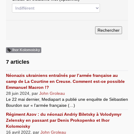
Systèmes & société sous contrôle
Nouvelles de l’antirépublique
Crises "Covid-19 & H1N1"
Guerre en Ukraine
Ihor Kolomoisky
7 articles
Néonazis ukrainiens entraînés par l’armée française au
camp de La Courtine en Creuse. Comment est-ce possible
Emmanuel Macron !?
28 juin 2024
,
par
John Groleau
Le 22 mai dernier, Mediapart a publié une enquête de Sébastien
Bourdon sur « l’armée française (…)
Régiment Azov : du néonazi Andriy Biletsky à Volodymyr
Zelensky en passant par Denis Prokopenko et Ihor
Kolomoisky
16 avril 2022
,
par
John Groleau