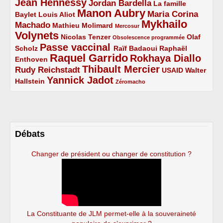
Jean Hennessy
4/5
3/5
Jordan Bardella
La famille
Manon Aubry
2/5
2/5
5/5
Maria Corina
Baylet
Louis Aliot
Mykhailo
Machado
3/5
2/5
1/5
Mathieu Molimard
Mercosur
Volynets
5/5
2/5
1/5
Nicolas Tenzer
Olaf
Obsolescence programmée
Passe vaccinal
2/5
4/5
2/5
Scholz
Raïf Badaoui
Raphaël
Raquel Garrido
Rokhaya Diallo
2/5
5/5
4/5
Enthoven
Thibault Mercier
Rudy Reichstadt
3/5
4/5
2/5
USAID
Walter
Yannick Jadot
2/5
4/5
1/5
Hallstein
Zéromacho
Débats
Changer de président ou changer de constitution ?
La Constituante de JLM permet-elle à la souveraineté