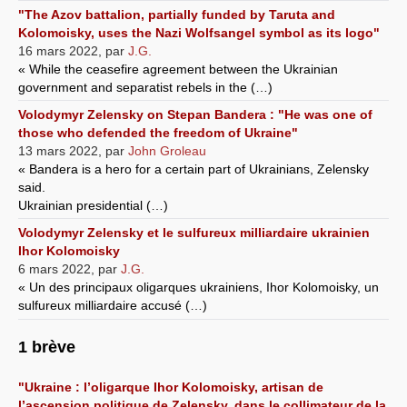
"The Azov battalion, partially funded by Taruta and
Kolomoisky, uses the Nazi Wolfsangel symbol as its logo"
16 mars 2022
,
par
J.G.
« While the ceasefire agreement between the Ukrainian
government and separatist rebels in the (…)
Volodymyr Zelensky on Stepan Bandera : "He was one of
those who defended the freedom of Ukraine"
13 mars 2022
,
par
John Groleau
« Bandera is a hero for a certain part of Ukrainians, Zelensky
said.
Ukrainian presidential (…)
Volodymyr Zelensky et le sulfureux milliardaire ukrainien
Ihor Kolomoisky
6 mars 2022
,
par
J.G.
« Un des principaux oligarques ukrainiens, Ihor Kolomoisky, un
sulfureux milliardaire accusé (…)
1 brève
"Ukraine : l’oligarque Ihor Kolomoisky, artisan de
l’ascension politique de Zelensky, dans le collimateur de la