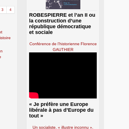
3
4
ROBESPIERRE et l’an II ou
la construction d’une
république démocratique
et sociale
et
istoire
Conférence de l’historienne Florence
GAUTHIER
on
e
« Je préfère une Europe
libérale à pas d’Europe du
tout »
Un socialiste, « illustre inconnu »,