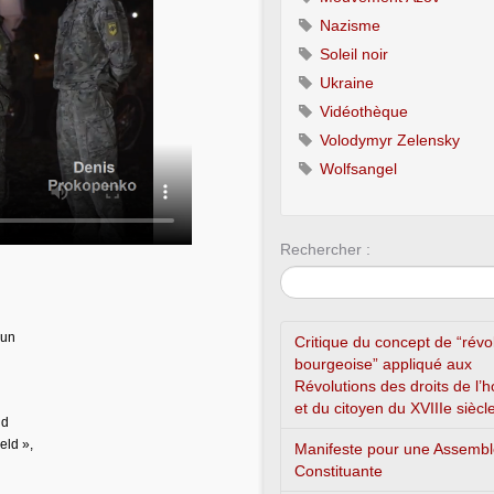
Nazisme
Soleil noir
Ukraine
Vidéothèque
Volodymyr Zelensky
Wolfsangel
Rechercher :
’un
Critique du concept de “révo
bourgeoise” appliqué aux
Révolutions des droits de l
et du citoyen du XVIIIe siècl
nd
eld »,
Manifeste pour une Assemb
Constituante