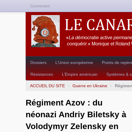
Connexion
Dossiers
L’Union européenne
Points de repèr
Résistances
L’Empire américain
Systèmes & so
ACCUEIL DU SITE
>
Guerre en Ukraine
>
Régiment
Régiment Azov : du
néonazi Andriy Biletsky à
Volodymyr Zelensky en