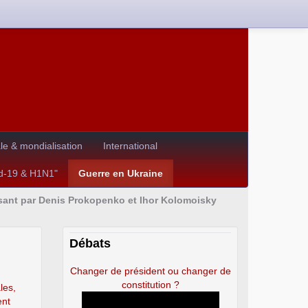
e & mondialisation
International
id-19 & H1N1"
Guerre en Ukraine
sant par Denis Prokopenko et Ihor Kolomoisky
Débats
Changer de président ou changer de
constitution ?
les,
ent