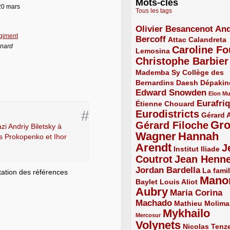
Mots-clés
 20 mars
Tous les tags
Olivier Besancenot
And
3/5
giment
Bercoff
3/5
2/5
Attac
Calandreta
nard
Caroline Fo
2/5
4/5
Lemosina
Christophe Barbier
4/5
Mademba Sy
2/5
Collège des
Bernardins
2/5
2/5
2/5
Daesh
Dépakin
Edward Snowden
3/5
1/5
Elon M
Eurafri
Étienne Chouard
2/5
3/5
#
Eurodistricts
4/5
2/5
Gérard 
Gr
Gérard Filoche
4/5
i Andriy Biletsky à
Wagner
Hannah
s Prokopenko et Ihor
5/5
Arendt
J
5/5
2/5
Institut Iliade
Coutrot
Jean Henn
4/5
4/5
Jordan Bardella
3/5
La famil
otation des références
Mano
2/5
2/5
Baylet
Louis Aliot
Aubry
5/5
Maria Corina
Machado
3/5
2/5
Mathieu Molima
Mykhailo
1/5
Mercosur
Volynets
5/5
2/5
Nicolas Tenz