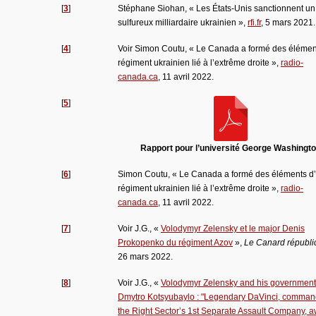
[
3
]
Stéphane Siohan, « Les États-Unis sanctionnent un
sulfureux milliardaire ukrainien »,
rfi.fr
, 5 mars 2021.
[
4
]
Voir Simon Coutu, « Le Canada a formé des élémen
régiment ukrainien lié à l’extrême droite »,
radio-
canada.ca
, 11 avril 2022.
[
5
]
Rapport pour l’université George Washingt
[
6
]
Simon Coutu, « Le Canada a formé des éléments d
régiment ukrainien lié à l’extrême droite »,
radio-
canada.ca
, 11 avril 2022.
[
7
]
Voir J.G., «
Volodymyr Zelensky et le major Denis
Prokopenko du régiment Azov
»,
Le Canard républi
26 mars 2022.
[
8
]
Voir J.G., «
Volodymyr Zelensky and his government
Dmytro Kotsyubaylo : "Legendary DaVinci, comman
the Right Sector’s 1st Separate Assault Company, 