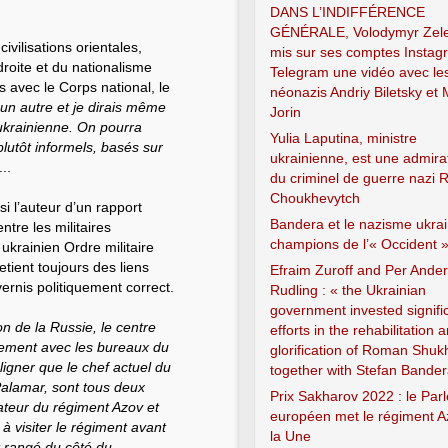
DANS L’INDIFFÉRENCE
GÉNÉRALE, Volodymyr Zele
ivilisations orientales,
mis sur ses comptes Instag
droite et du nationalisme
Telegram une vidéo avec le
ens avec le Corps national, le
néonazis Andriy Biletsky et
un autre et je dirais même
Jorin
 ukrainienne. On pourra
Yulia Laputina, ministre
 plutôt informels, basés sur
ukrainienne, est une admira
...
du criminel de guerre nazi
Choukhevytch
i l’auteur d’un rapport
Bandera et le nazisme ukrai
ntre les militaires
champions de l’« Occident 
krainien Ordre militaire
etient toujours des liens
Efraim Zuroff and Per Ande
ernis politiquement correct.
Rudling : « the Ukrainian
government invested signifi
n de la Russie, le centre
efforts in the rehabilitation 
cement avec les bureaux du
glorification of Roman Shuk
ligner que le chef actuel du
together with Stefan Bander
Palamar, sont tous deux
Prix Sakharov 2022 : le Par
ateur du régiment Azov et
européen met le régiment A
 à visiter le régiment avant
la Une
t rangé du côté du