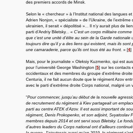
des premiers accords de Minsk.
Selon le « chercheur » à l’Institut national des langues et c
Adrien Nonjon, « spécialiste » de l’Ukraine, de l’extrême 
ukrainien, il serait « dépolitisé »... Il n’y aurait plus de li
parti d’Andriy Biletsky... «
C’est un corps militaire comme 
que c’est une unité d’élite au sein de la Garde nationale
toujours dire qu’il y a des liens qui existent, mais ils sont
une camaraderie, parce qu’ils ont tous été au front.
»
[
4
]
Mais, pour le journaliste « Oleksiy Kuzmenko, qui est auss
pour l’université George Washington
[
5
]
sur les contacts e
occidentaux et des membres du groupe d’extrême droite u
Centuria, il ne fait aucun doute que le régiment Azov entr
avec le parti d’extrême droite Corps national, malgré un v
“
Pour commencer, jusqu’au début de la nouvelle agressio
de recrutement du régiment à Kiev partageait un empla
parti au centre ATEK d’Azov. Il est aussi important de sou
régiment, Denis Prokopenko, et son adjoint, Svyatoslav 
membres depuis 2014 et ont servi sous Biletsky. Le fond
d’autres leaders du Corps national ont d’ailleurs continué
la guerre. J’ajouterais aussi qu’en 2019, le régiment s’es