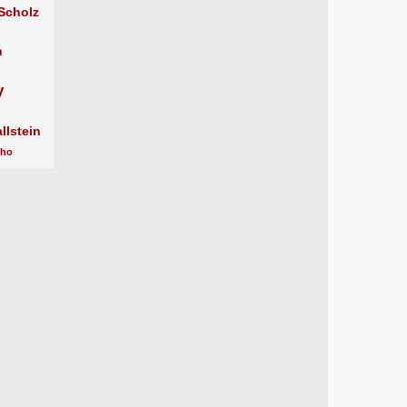
 Scholz
n
y
llstein
cho