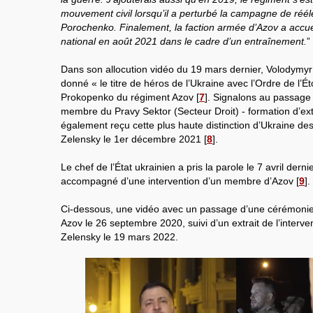
mouvement civil lorsqu’il a perturbé la campagne de réél
Porochenko. Finalement, la faction armée d’Azov a accueil
national en août 2021 dans le cadre d’un entraînement.
”
Dans son allocution vidéo du 19 mars dernier, Volodymy
donné « le titre de héros de l’Ukraine avec l’Ordre de l’Ét
Prokopenko du régiment Azov
[
7
]
. Signalons au passage
membre du Pravy Sektor (Secteur Droit) - formation d’ext
également reçu cette plus haute distinction d’Ukraine d
Zelensky le 1er décembre 2021
[
8
]
.
Le chef de l’État ukrainien a pris la parole le 7 avril der
accompagné d’une intervention d’un membre d’Azov
[
9
]
.
Ci-dessous, une vidéo avec un passage d’une cérémonie
Azov le 26 septembre 2020, suivi d’un extrait de l’interv
Zelensky le 19 mars 2022.