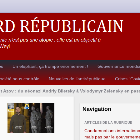
es
Un éléphant, ça trompe énormément !
Gouvernance mondial
ciété sous contrôle
Nouvelles de l’antirépublique
Crises "Cov
 Azov : du néonazi Andriy Biletsky à Volodymyr Zelensky en pas
Navigation
ARTICLES DE LA RUBRIQUE
Condamnations internationa
mais pas par le gouvernem