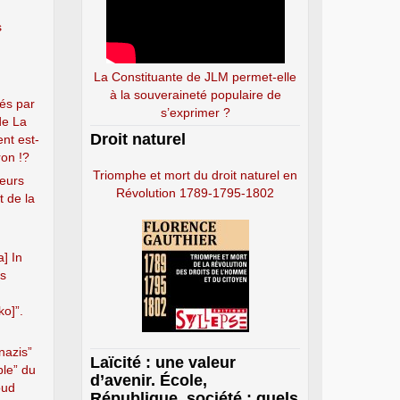
s
La Constituante de JLM permet-elle
à la souveraineté populaire de
és par
s’exprimer ?
de La
Droit naturel
nt est-
on !?
Triomphe et mort du droit naturel en
seurs
Révolution 1789-1795-1802
t de la
] In
es
ko]”.
nazis”
Laïcité : une valeur
ble” du
d’avenir. École,
oud
République, société : quels