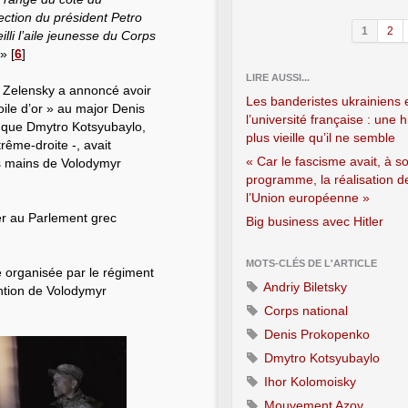
ection du président Petro
1
2
li l’aile jeunesse du Corps
 »
[
6
]
LIRE AUSSI...
r Zelensky a annoncé avoir
Les banderistes ukrainiens 
oile d’or » au major Denis
l’université française : une h
 que Dmytro Kotsyubaylo,
plus vieille qu’il ne semble
rême-droite -, avait
« Car le fascisme avait, à s
es mains de Volodymyr
programme, la réalisation d
l’Union européenne »
nier au Parlement grec
Big business avec Hitler
MOTS-CLÉS DE L'ARTICLE
 organisée par le régiment
Andriy Biletsky
ention de Volodymyr
Corps national
Denis Prokopenko
Dmytro Kotsyubaylo
Ihor Kolomoisky
Mouvement Azov