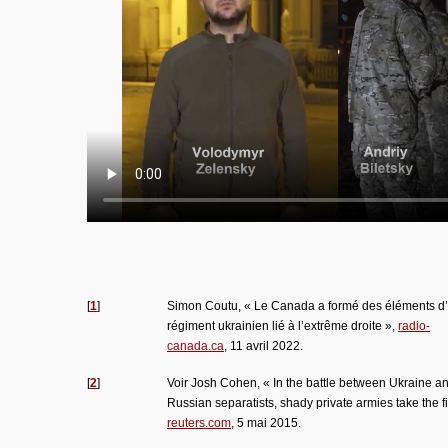
[
1
]
Simon Coutu, « Le Canada a formé des éléments d
régiment ukrainien lié à l’extrême droite »,
radio-
canada.ca
, 11 avril 2022.
[
2
]
Voir Josh Cohen, « In the battle between Ukraine a
Russian separatists, shady private armies take the fi
reuters.com
, 5 mai 2015.