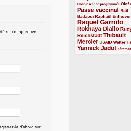
1/5
2/5
Olaf
Obsolescence programmée
Passe vaccinal
4/5
Raïf
Badaoui
2/5
2/5
Raphaël Enthove
Raquel Garrido
5/5
Rokhaya Diallo
4/5
Rud
été relu et approuvé.
Thibault
Reichstadt
3/5
Mercier
4/5
2/5
2/5
USAID
Walter Ha
Yannick Jadot
4/5
1/5
Zéroma
gistrez-la d’abord sur