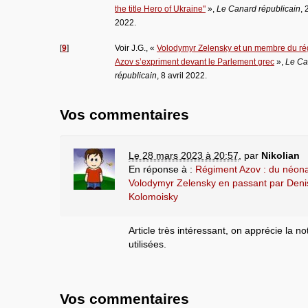
the title Hero of Ukraine"
»,
Le Canard républicain
,
2022.
[
9
]
Voir J.G., «
Volodymyr Zelensky et un membre du ré
Azov s’expriment devant le Parlement grec
»,
Le Ca
républicain
, 8 avril 2022.
Vos commentaires
Le 28 mars 2023 à 20:57
,
par
Nikolian
En réponse à :
Régiment Azov : du néonaz
Volodymyr Zelensky en passant par Deni
Kolomoisky
Article très intéressant, on apprécie la n
utilisées.
Vos commentaires