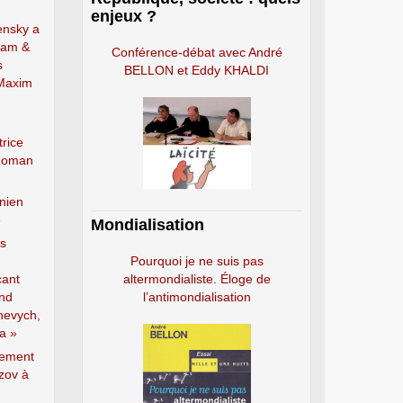
enjeux ?
nsky a
ram &
Conférence-débat avec André
s
BELLON et Eddy KHALDI
 Maxim
trice
 Roman
nien
»
Mondialisation
rs
Pourquoi je ne suis pas
cant
altermondialiste. Éloge de
and
l’antimondialisation
hevych,
a »
lement
zov à