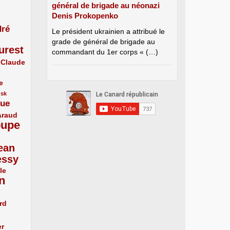
général de brigade au néonazi
Denis Prokopenko
ré
Le président ukrainien a attribué le
grade de général de brigade au
urest
commandant du 1er corps « (…)
Claude
e
usk
que
Araud
oupe
ean
essy
le
n
rd
er