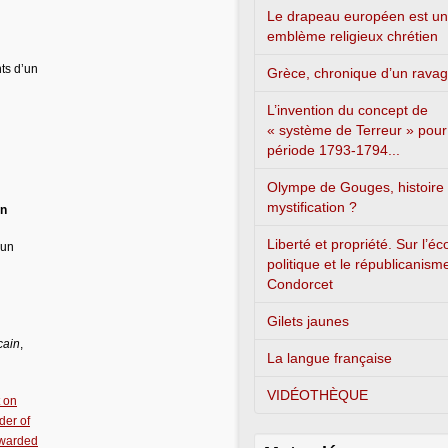
Le drapeau européen est un
emblème religieux chrétien
ts d’un
Grèce, chronique d’un rava
L’invention du concept de
« système de Terreur » pour
période 1793-1794...
Olympe de Gouges, histoire
mystification ?
on
Liberté et propriété. Sur l’é
’un
politique et le républicanism
Condorcet
Gilets jaunes
cain
,
La langue française
VIDÉOTHÈQUE
 on
der of
awarded