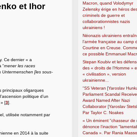
Macron, quand Volodymyr
nko et Ihor
Zelensky érige en héros de
criminels de guerre et
collaborationnistes nazis
ukrainiens !
Néonazis ukrainiens entraîn
l’armée française au camp 
Courtine en Creuse. Comme
ce possible Emmanuel Macr
y. Ce dernier « a
Stepan Koubiv et les défen
à “
mener les races
des « droits de l’Homme » e
s Untermenschen [les sous-
« civilisation », version
ukrainienne...
“SS Veteran [Yaroslav Hunka
s principaux oligarques
Parliament Scandal Receiv
l’ascension politique d’un
Award Named After Nazi
 »
[
3
]
.
Collaborator [Yaroslav Stets
Par Taylor C. Noakes
gel, utilisée notamment par
« Un éminent “chasseur de 
dénonce l’inaction “lamenta
Canada ». Par Rania Mass
inienne en 2014 à la suite