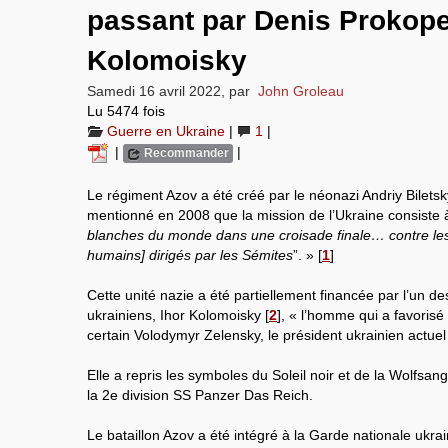
passant par Denis Prokope
Kolomoisky
Samedi 16 avril 2022
,
par
John Groleau
Lu 5474 fois
Guerre en Ukraine
|
1
|
|
|
Recommander
Le régiment Azov a été créé par le néonazi Andriy Biletsk
mentionné en 2008 que la mission de l’Ukraine consiste 
blanches du monde dans une croisade finale… contre le
humains] dirigés par les Sémites
”. »
[
1
]
Cette unité nazie a été partiellement financée par l’un de
ukrainiens, Ihor Kolomoisky
[
2
]
, « l’homme qui a favorisé 
certain Volodymyr Zelensky, le président ukrainien actuel
Elle a repris les symboles du Soleil noir et de la Wolfsan
la 2e division SS Panzer Das Reich.
Le bataillon Azov a été intégré à la Garde nationale ukra