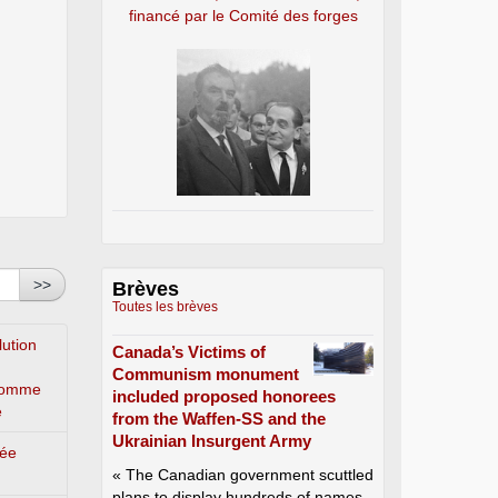
financé par le Comité des forges
>>
Brèves
Toutes les brèves
lution
Canada’s Victims of
Communism monument
’homme
included proposed honorees
e
from the Waffen-SS and the
Ukrainian Insurgent Army
lée
« The Canadian government scuttled
plans to display hundreds of names