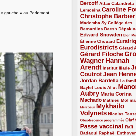
Bercoff
3/5
2/5
Attac
Calandreta
Caroline Fo
2/5
4/5
Lemosina
a « gauche » au Parlement
Christophe Barbier
4/5
Mademba Sy
2/5
Collège des
Bernardins
2/5
2/5
2/5
Daesh
Dépakin
Edward Snowden
3/5
1/5
Elon M
Eurafri
Étienne Chouard
2/5
3/5
Eurodistricts
4/5
2/5
Gérard 
Gr
Gérard Filoche
4/5
Wagner
Hannah
5/5
Arendt
J
5/5
2/5
Institut Iliade
Coutrot
Jean Henn
4/5
4/5
Jordan Bardella
3/5
La famil
Mano
2/5
2/5
Baylet
Louis Aliot
Aubry
5/5
Maria Corina
Machado
3/5
2/5
Mathieu Molima
Mykhailo
1/5
Mercosur
Volynets
5/5
2/5
Nicolas Tenz
1/5
2/5
Olaf
Obsolescence programmée
Passe vaccinal
4/5
Raïf
Badaoui
2/5
2/5
Raphaël Enthove