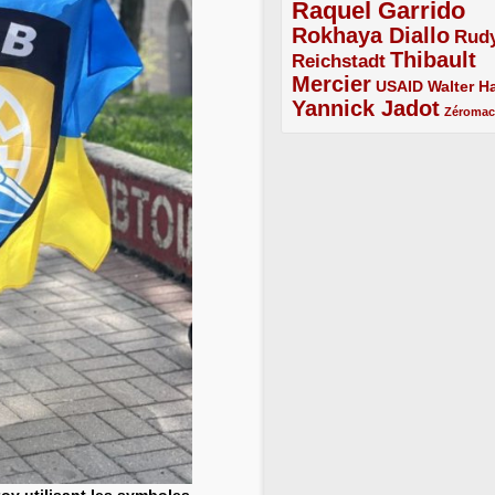
Raquel Garrido
5/5
Rokhaya Diallo
4/5
Rud
Thibault
Reichstadt
3/5
Mercier
4/5
2/5
2/5
USAID
Walter Ha
Yannick Jadot
4/5
1/5
Zéroma
ov utilisant les symboles