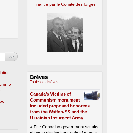
financé par le Comité des forges
>>
lution
Brèves
Toutes les brèves
’homme
e
Canada’s Victims of
Communism monument
lée
included proposed honorees
from the Waffen-SS and the
Ukrainian Insurgent Army
« The Canadian government scuttled
plans to display hundreds of names