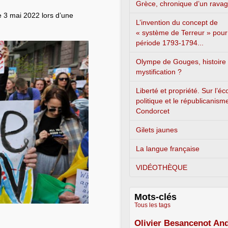
Grèce, chronique d’un rava
e 3 mai 2022 lors d’une
L’invention du concept de
« système de Terreur » pour
période 1793-1794...
Olympe de Gouges, histoire
mystification ?
Liberté et propriété. Sur l’é
politique et le républicanism
Condorcet
Gilets jaunes
La langue française
VIDÉOTHÈQUE
Mots-clés
Tous les tags
Olivier Besancenot
And
3/5