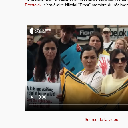
Frostovik
, c’est-à-dire Nikolai "Frost" membre du régime
Source de la vidéo