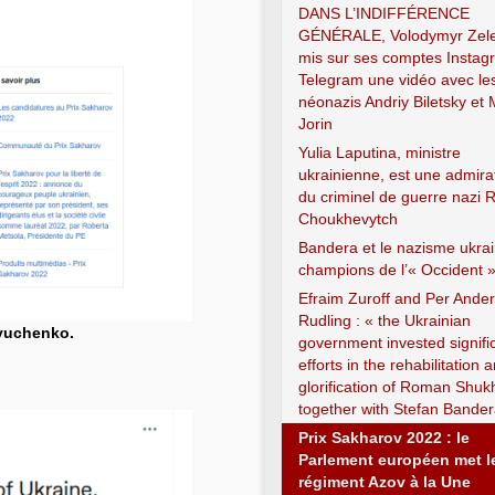
DANS L’INDIFFÉRENCE
GÉNÉRALE, Volodymyr Zele
mis sur ses comptes Instag
Telegram une vidéo avec le
néonazis Andriy Biletsky et
Jorin
Yulia Laputina, ministre
ukrainienne, est une admira
du criminel de guerre nazi
Choukhevytch
Bandera et le nazisme ukrai
champions de l’« Occident 
Efraim Zuroff and Per Ande
Rudling : « the Ukrainian
lyuchenko.
government invested signifi
efforts in the rehabilitation 
glorification of Roman Shuk
together with Stefan Bander
Prix Sakharov 2022 : le
Parlement européen met l
régiment Azov à la Une