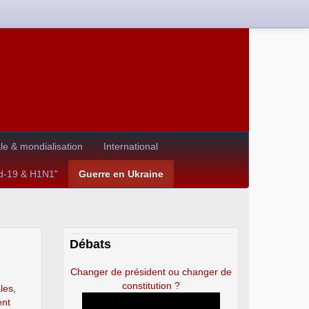
e & mondialisation
International
id-19 & H1N1"
Guerre en Ukraine
Débats
Changer de président ou changer de
constitution ?
les,
ent