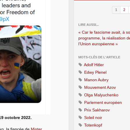
1
2
LIRE AUSSI...
« Car le fascisme avait, à s
programme, la réalisation d
l’Union européenne »
MOTS-CLÉS DE L'ARTICLE
Adolf Hitler
Edwy Plenel
Manon Aubry
Mouvement Azov
Olga Malyuchenko
Parlement européen
Prix Sakharov
19 octobre 2022.
Soleil noir
Totenkopf
o, la fiancée de
Mister