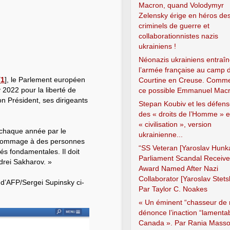
Macron, quand Volodymyr
Zelensky érige en héros de
criminels de guerre et
collaborationnistes nazis
ukrainiens !
Néonazis ukrainiens entraîn
l’armée française au camp 
[
1
]
, le Parlement européen
Courtine en Creuse. Comme
 2022 pour la liberté de
ce possible Emmanuel Macr
n Président, ses dirigeants
Stepan Koubiv et les défen
des « droits de l’Homme » e
« civilisation », version
é chaque année par le
ukrainienne...
e hommage à des personnes
“SS Veteran [Yaroslav Hunka
tés fondamentales. Il doit
Parliament Scandal Receiv
drei Sakharov. »
Award Named After Nazi
Collaborator [Yaroslav Stets
o d’AFP/Sergei Supinsky ci-
Par Taylor C. Noakes
« Un éminent “chasseur de 
dénonce l’inaction “lamenta
Canada ». Par Rania Mass