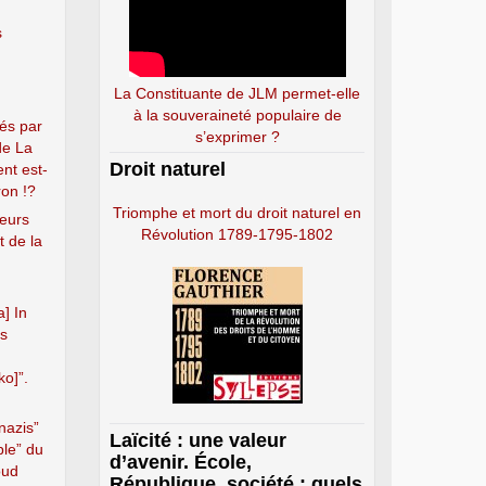
s
La Constituante de JLM permet-elle
à la souveraineté populaire de
és par
s’exprimer ?
de La
Droit naturel
nt est-
on !?
Triomphe et mort du droit naturel en
seurs
Révolution 1789-1795-1802
t de la
] In
es
ko]”.
nazis”
Laïcité : une valeur
ble” du
d’avenir. École,
oud
République, société : quels