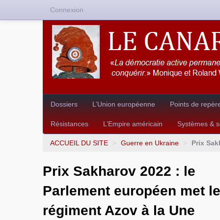
Connexion
Dossiers
L’Union européenne
Points de repèr
Résistances
L’Empire américain
Systèmes & so
ACCUEIL DU SITE
>
Guerre en Ukraine
>
Prix Sak
Prix Sakharov 2022 : le
Parlement européen met l
régiment Azov à la Une