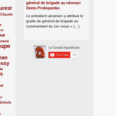
général de brigade au néonazi
urest
Denis Prokopenko
Claude
Le président ukrainien a attribué le
grade de général de brigade au
e
commandant du 1er corps « (…)
usk
que
Araud
oupe
ean
essy
le
n
rd
er
 Scholz
n