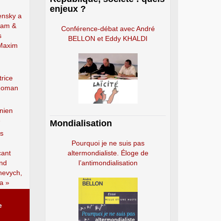
enjeux ?
nsky a
ram &
Conférence-débat avec André
s
BELLON et Eddy KHALDI
 Maxim
trice
 Roman
nien
»
Mondialisation
rs
Pourquoi je ne suis pas
cant
altermondialiste. Éloge de
and
l’antimondialisation
hevych,
a »
e