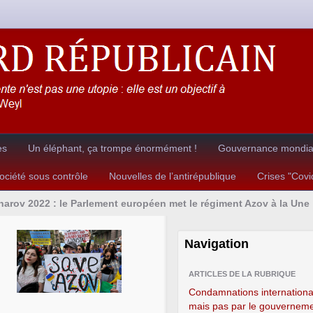
es
Un éléphant, ça trompe énormément !
Gouvernance mondial
ciété sous contrôle
Nouvelles de l’antirépublique
Crises "Cov
harov 2022 : le Parlement européen met le régiment Azov à la Une
Navigation
e
ARTICLES DE LA RUBRIQUE
Condamnations internationa
mais pas par le gouvernem