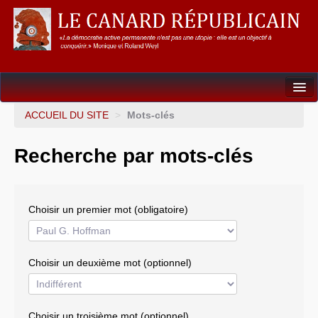
Dossiers
ACCUEIL DU SITE
>
Mots-clés
L’Union européenne
Recherche par mots-clés
Points de repères
Un éléphant, ça trompe énormément !
Choisir un premier mot (obligatoire)
Gouvernance mondiale & mondialisation
International
Choisir un deuxième mot (optionnel)
Résistances
L’Empire américain
Choisir un troisième mot (optionnel)