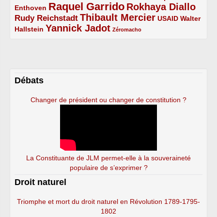
Raquel Garrido
Rokhaya Diallo
2/5
5/5
4/5
Enthoven
Thibault Mercier
Rudy Reichstadt
3/5
4/5
2/5
USAID
Walter
Yannick Jadot
2/5
4/5
1/5
Hallstein
Zéromacho
Débats
Changer de président ou changer de constitution ?
La Constituante de JLM permet-elle à la souveraineté
populaire de s’exprimer ?
Droit naturel
Triomphe et mort du droit naturel en Révolution 1789-1795-
1802