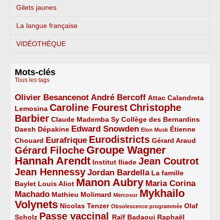
Gilets jaunes
La langue française
VIDÉOTHÈQUE
Mots-clés
Tous les tags
Olivier Besancenot
André Bercoff
3/5
3/5
2/5
Attac
Calandreta
Caroline Fourest
Christophe
2/5
4/5
Lemosina
Barbier
4/5
2/5
2/5
Claude Mademba Sy
Collège des Bernardins
Edward Snowden
Daesh
2/5
2/5
3/5
1/5
Dépakine
Étienne
Elon Musk
Eurodistricts
2/5
3/5
4/5
2/5
Eurafrique
Chouard
Gérard Araud
Groupe Wagner
Gérard Filoche
4/5
5/5
Hannah Arendt
Jean Coutrot
5/5
2/5
4/5
Institut Iliade
Jean Hennessy
4/5
3/5
Jordan Bardella
La famille
Manon Aubry
2/5
2/5
5/5
Maria Corina
Baylet
Louis Aliot
Mykhailo
Machado
3/5
2/5
1/5
Mathieu Molimard
Mercosur
Volynets
5/5
2/5
1/5
Nicolas Tenzer
Olaf
Obsolescence programmée
Passe vaccinal
2/5
4/5
2/5
Scholz
Raïf Badaoui
Raphaël