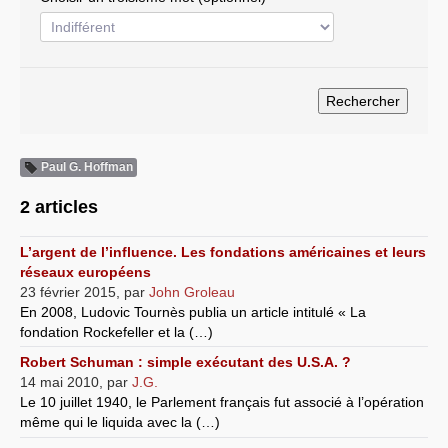
Systèmes & société sous contrôle
Nouvelles de l’antirépublique
Crises "Covid-19 & H1N1"
Guerre en Ukraine
Paul G. Hoffman
2 articles
L’argent de l’influence. Les fondations américaines et leurs
réseaux européens
23 février 2015
,
par
John Groleau
En 2008, Ludovic Tournès publia un article intitulé « La
fondation Rockefeller et la (…)
Robert Schuman : simple exécutant des U.S.A. ?
14 mai 2010
,
par
J.G.
Le 10 juillet 1940, le Parlement français fut associé à l’opération
même qui le liquida avec la (…)