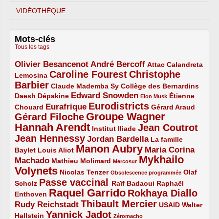
VIDÉOTHÈQUE
Mots-clés
Tous les tags
Olivier Besancenot
André Bercoff
3/5
3/5
2/5
Attac
Calandreta
Caroline Fourest
Christophe
2/5
4/5
Lemosina
Barbier
4/5
2/5
2/5
Claude Mademba Sy
Collège des Bernardins
Edward Snowden
Daesh
2/5
2/5
3/5
1/5
Dépakine
Étienne
Elon Musk
Eurodistricts
2/5
3/5
4/5
2/5
Eurafrique
Chouard
Gérard Araud
Groupe Wagner
Gérard Filoche
4/5
5/5
Hannah Arendt
Jean Coutrot
5/5
2/5
4/5
Institut Iliade
Jean Hennessy
4/5
3/5
Jordan Bardella
La famille
Manon Aubry
2/5
2/5
5/5
Maria Corina
Baylet
Louis Aliot
Mykhailo
Machado
3/5
2/5
1/5
Mathieu Molimard
Mercosur
Volynets
5/5
2/5
1/5
Nicolas Tenzer
Olaf
Obsolescence programmée
Passe vaccinal
2/5
4/5
2/5
Scholz
Raïf Badaoui
Raphaël
Raquel Garrido
Rokhaya Diallo
2/5
5/5
4/5
Enthoven
Thibault Mercier
Rudy Reichstadt
3/5
4/5
2/5
USAID
Walter
Yannick Jadot
2/5
4/5
1/5
Hallstein
Zéromacho