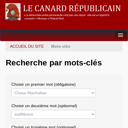
Dossiers
ACCUEIL DU SITE
>
Mots-clés
L’Union européenne
Recherche par mots-clés
Points de repères
Un éléphant, ça trompe énormément !
Choisir un premier mot (obligatoire)
Gouvernance mondiale & mondialisation
International
Choisir un deuxième mot (optionnel)
Résistances
L’Empire américain
Choisir un troisième mot (optionnel)