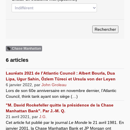
Systèmes & société sous contrôle
Nouvelles de l’antirépublique
Crises "Covid-19 & H1N1"
Guerre en Ukraine
Chase Manhattan
6 articles
Lauréats 2021 de l’Atlantic Council : Albert Bourla, Dua
Lipa, Ugur Sahin, Özlem Türeci et Ursula von der Leyen
6 janvier 2022
,
par
John Groleau
Lors de son 60e anniversaire en novembre dernier, l’Atlantic
Council, think tank ayant son siège (…)
"M. David Rockefeller quitte la présidence de la Chase
Manhattan Bank". Par J.-M. Q.
21 avril 2021
,
par
J.G.
Cet article fut publié par le journal
Le Monde
le 21 avril 1981. En
janvier 2001, la Chase Manhattan Bank et JP Morgan ont