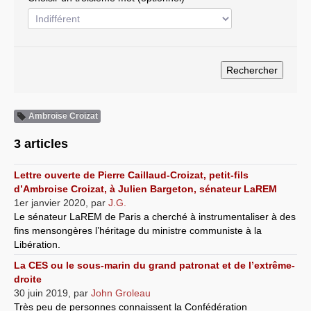
Systèmes & société sous contrôle
Nouvelles de l’antirépublique
Crises "Covid-19 & H1N1"
Guerre en Ukraine
Ambroise Croizat
3 articles
Lettre ouverte de Pierre Caillaud-Croizat, petit-fils
d’Ambroise Croizat, à Julien Bargeton, sénateur LaREM
1er janvier 2020
,
par
J.G.
Le sénateur LaREM de Paris a cherché à instrumentaliser à des
fins mensongères l’héritage du ministre communiste à la
Libération.
La CES ou le sous-marin du grand patronat et de l’extrême-
droite
30 juin 2019
,
par
John Groleau
Très peu de personnes connaissent la Confédération