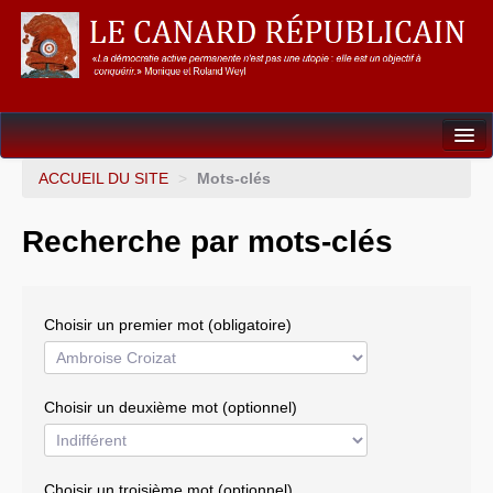
Dossiers
ACCUEIL DU SITE
>
Mots-clés
L’Union européenne
Recherche par mots-clés
Points de repères
Un éléphant, ça trompe énormément !
Choisir un premier mot (obligatoire)
Gouvernance mondiale & mondialisation
International
Choisir un deuxième mot (optionnel)
Résistances
L’Empire américain
Choisir un troisième mot (optionnel)