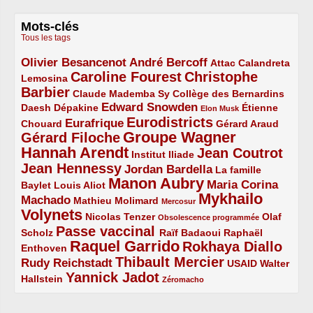
Mots-clés
Tous les tags
Olivier Besancenot
André Bercoff
3/5
3/5
2/5
Attac
Calandreta
Caroline Fourest
Christophe
2/5
4/5
Lemosina
Barbier
4/5
2/5
2/5
Claude Mademba Sy
Collège des Bernardins
Edward Snowden
Daesh
2/5
2/5
3/5
1/5
Dépakine
Étienne
Elon Musk
Eurodistricts
2/5
3/5
4/5
2/5
Eurafrique
Chouard
Gérard Araud
Groupe Wagner
Gérard Filoche
4/5
5/5
Hannah Arendt
Jean Coutrot
5/5
2/5
4/5
Institut Iliade
Jean Hennessy
4/5
3/5
Jordan Bardella
La famille
Manon Aubry
2/5
2/5
5/5
Maria Corina
Baylet
Louis Aliot
Mykhailo
Machado
3/5
2/5
1/5
Mathieu Molimard
Mercosur
Volynets
5/5
2/5
1/5
Nicolas Tenzer
Olaf
Obsolescence programmée
Passe vaccinal
2/5
4/5
2/5
Scholz
Raïf Badaoui
Raphaël
Raquel Garrido
Rokhaya Diallo
2/5
5/5
4/5
Enthoven
Thibault Mercier
Rudy Reichstadt
3/5
4/5
2/5
USAID
Walter
Yannick Jadot
2/5
4/5
1/5
Hallstein
Zéromacho